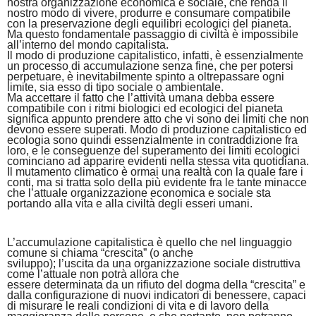
nostra organizzazione economica e sociale, che renda il
nostro modo di vivere, produrre e consumare compatibile
con la preservazione degli equilibri ecologici del pianeta.
Ma questo fondamentale passaggio di civiltà è impossibile
all’interno del mondo capitalista.
Il modo di produzione capitalistico, infatti, è essenzialmente
un processo di accumulazione senza fine, che per potersi
perpetuare, è inevitabilmente spinto a oltrepassare ogni
limite, sia esso di tipo sociale o ambientale.
Ma accettare il fatto che l’attività umana debba essere
compatibile con i ritmi biologici ed ecologici del pianeta
significa appunto prendere atto che vi sono dei limiti che non
devono essere superati. Modo di produzione capitalistico ed
ecologia sono quindi essenzialmente in contraddizione fra
loro, e le conseguenze del superamento dei limiti ecologici
cominciano ad apparire evidenti nella stessa vita quotidiana.
Il mutamento climatico è ormai una realtà con la quale fare i
conti, ma si tratta solo della più evidente fra le tante minacce
che l’attuale organizzazione economica e sociale sta
portando alla vita e alla civiltà degli esseri umani.
L’accumulazione capitalistica è quello che nel linguaggio
comune si chiama “crescita” (o anche
sviluppo); l’uscita da una organizzazione sociale distruttiva
come l’attuale non potrà allora che
essere determinata da un rifiuto del dogma della “crescita” e
dalla configurazione di nuovi indicatori di benessere, capaci
di misurare le reali condizioni di vita e di lavoro della