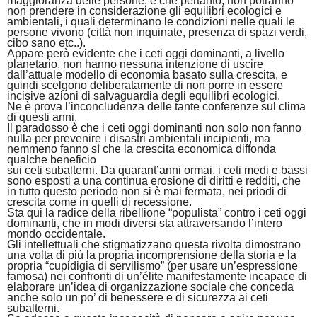
maggioranza delle persone, e che pertanto, non potranno
non
prendere in considerazione
gli equilibri ecologici e
ambientali, i quali determinano le condizioni nelle quali le
persone vivono (città non inquinate, presenza di spazi verdi,
cibo sano etc..).
Appare però evidente che i ceti oggi dominanti, a livello
planetario, non hanno nessuna intenzione di uscire
dall’attuale modello di economia basato sulla crescita, e
quindi scelgono deliberatamente di non porre in essere
incisive azioni di salvaguardia degli equilibri ecologici.
Ne è prova l’inconcludenza delle tante conferenze sul clima
di questi anni.
Il paradosso è che i ceti oggi dominanti non solo non fanno
nulla per prevenire i disastri ambientali incipienti, ma
nemmeno fanno sì che la crescita economica diffonda
qualche beneficio
sui ceti subalterni. Da quarant’anni ormai, i ceti medi e bassi
sono esposti a una continua erosione di diritti e redditi, che
in tutto questo periodo non si è mai fermata, nei priodi di
crescita come in quelli di recessione.
Sta qui la radice della ribellione “populista” contro i ceti oggi
dominanti, che in modi diversi sta attraversando l’intero
mondo occidentale.
Gli intellettuali che stigmatizzano questa rivolta dimostrano
una volta di più la propria incomprensione della storia e la
propria “cupidigia di servilismo” (per usare un’espressione
famosa) nei confronti di un’élite manifestamente incapace di
elaborare un’idea di organizzazione sociale che conceda
anche solo un po’ di benessere e di sicurezza ai ceti
subalterni.