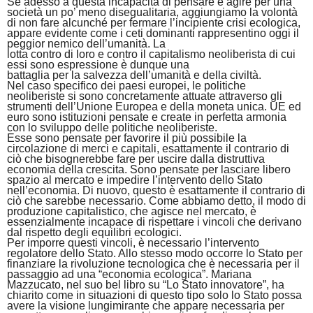
Se adesso a questa incapacità di pensare e agire per una
società un po’ meno disegualitaria, aggiungiamo la volontà
di non fare alcunché per fermare l’incipiente crisi ecologica,
appare evidente come i ceti dominanti rappresentino oggi il
peggior nemico dell’umanità. La
lotta contro di loro e contro il capitalismo neoliberista di cui
essi sono espressione è dunque una
battaglia per la salvezza dell’umanità e della civiltà.
Nel caso specifico dei paesi europei, le politiche
neoliberiste si sono concretamente attuate attraverso gli
strumenti dell’Unione Europea e della moneta unica. UE ed
euro sono istituzioni pensate e create in perfetta armonia
con lo sviluppo delle politiche neoliberiste.
Esse sono pensate per favorire il più possibile la
circolazione di merci e capitali, esattamente il contrario di
ciò che bisognerebbe fare per uscire dalla distruttiva
economia della crescita. Sono pensate per lasciare libero
spazio al mercato e impedire l’intervento dello Stato
nell’economia. Di nuovo, questo è esattamente il contrario di
ciò che sarebbe necessario. Come abbiamo detto, il modo di
produzione capitalistico, che agisce nel mercato, è
essenzialmente incapace di rispettare i vincoli che derivano
dal rispetto degli equilibri ecologici.
Per imporre questi vincoli, è necessario l’intervento
regolatore dello Stato. Allo stesso modo occorre lo Stato per
finanziare la rivoluzione tecnologica che è necessaria per il
passaggio ad una “economia ecologica”. Mariana
Mazzucato, nel suo bel libro su “Lo Stato innovatore”, ha
chiarito come in situazioni di questo tipo solo lo Stato possa
avere la visione lungimirante che appare necessaria per