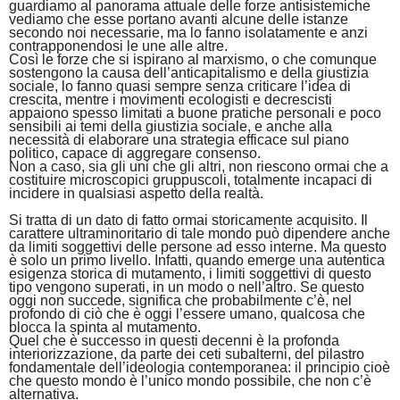
guardiamo al panorama attuale delle forze antisistemiche
vediamo che esse portano avanti alcune delle istanze
secondo noi necessarie, ma lo fanno isolatamente e anzi
contrapponendosi le une alle altre.
Così le forze che si ispirano al marxismo, o che comunque
sostengono la causa dell’anticapitalismo e della giustizia
sociale, lo fanno quasi sempre senza criticare l’idea di
crescita, mentre i movimenti ecologisti e decrescisti
appaiono spesso limitati
a buone pratiche personali e poco
sensibili ai temi della giustizia sociale, e anche alla
necessità di elaborare una strategia efficace sul piano
politico, capace di aggregare consenso.
Non a caso, sia gli uni che gli altri, non riescono ormai che a
costituire microscopici gruppuscoli, totalmente incapaci di
incidere in qualsiasi aspetto della realtà.
Si tratta di un dato di fatto ormai storicamente acquisito. Il
carattere ultraminoritario di tale mondo può dipendere anche
da limiti soggettivi delle persone ad esso interne. Ma questo
è solo un primo livello. Infatti, quando emerge una autentica
esigenza storica di mutamento, i limiti soggettivi di questo
tipo vengono superati, in un modo o nell’altro. Se questo
oggi non succede, significa che probabilmente c’è, nel
profondo di ciò che è oggi l’essere umano, qualcosa che
blocca la spinta al mutamento.
Quel che è successo in questi decenni è la profonda
interiorizzazione, da parte dei ceti subalterni, del pilastro
fondamentale dell’ideologia contemporanea: il principio cioè
che questo mondo è l’unico mondo possibile, che non c’è
alternativa.