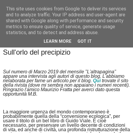
This site uses cookies from Google to deliver its services
Badiale & Tringali
and to analyze traffic. Your IP address and user-agent are
shared with Google along with performance and security
metrics to ensure quality of service, generate usage
statistics, and to detect and address abuse.
▼
LEARN MORE
GOT IT
sabato 16 marzo 2019
Sull'orlo del precipizio
Sul numero di Marzo 2019 del mensile "L'altrapagina"
appare una intervista agli autori di questo blog. L'abbiamo
rielaborata per farne un articolo per il blog.
Qui
trovate il sito
della rivista (dove mi sembra non appaiano i numeri recenti).
Ringrazio l'amico Maurizio Fratta per averci dato questa
opportunità M.B.
La maggiore urgenza del mondo contemporaneo è
probabilmente quella della “conversione ecologica”, per
usare il titolo di un bel libro di Guido Viale. È cioè
necessario, per preservare un livello decente di condizioni
di vita, ed anche di civiltà, una profonda ristrutturazione della