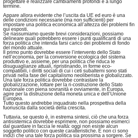
progettare e realizzare cambiamenti profondi e a lungo
termine.
Appare allora evidente che l’uscita da UE ed euro
è
una
delle condizioni necessarie (ma non sufficienti) per
impostare una politica economica all’altezza dei problemi fin
qui esposti.
Se riassumiamo queste brevi considerazioni, possiamo
delineare quali potrebbero essere i punti qualificanti di una
forza politica che intenda farsi carico dei problemi di fondo
del mondo attuale.
Il primo punto dovrebbe essere l’intervento dello Stato
nell’economia, per la conversione ecologica del sistema
produttivo e, assieme, per una politica che riduca le
disuguaglianze attuali, ripristinando, in forme eco-
compatibili, i diritti sociali di cui i ceti subalterni sono stati
privati nella fase del capitalismo neoliberista e globalizzato.
Una tale forza politica dovrebbe contrastare la
globalizzazione, lottare per la ri-costruzione dello Stato
nazionale con piena sovranità e ovviamente, in Europa,
agire per la distruzione della moneta unica e dell’Unione
Europea.
Tutto questo andrebbe inquadrato nella prospettiva della
fuoriuscita dalla società della crescita.
Tuttavia, se questo è, in estrema sintesi, ciò che una forza
antisistemica dovrebbe esprimere, non possiamo esimerci
dal guardare in faccia le realtà: oggi non esiste alcun
soggetto politico con queste caratteristiche. E non ci sono
indizi che una tale forza politica sia prossima a sorgere. Se