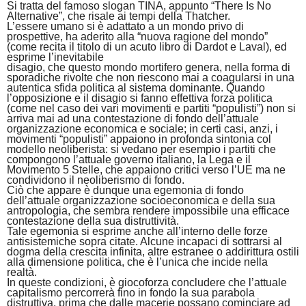
Si tratta del famoso slogan TINA, appunto “There Is No
Alternative”, che risale ai tempi della Thatcher.
L’essere umano si è adattato a un mondo privo di
prospettive, ha aderito alla “nuova ragione del mondo”
(come recita il titolo di un acuto libro di Dardot e Laval), ed
esprime l’inevitabile
disagio, che questo mondo mortifero genera, nella forma di
sporadiche rivolte che non riescono mai a coagularsi in una
autentica sfida politica al sistema dominante. Quando
l’opposizione e il disagio si fanno effettiva forza politica
(come nel caso dei vari movimenti e partiti “populisti”) non si
arriva mai ad una contestazione di fondo dell’attuale
organizzazione economica e sociale; in certi casi, anzi, i
movimenti “populisti” appaiono in profonda sintonia col
modello neoliberista: si vedano per esempio i partiti che
compongono l’attuale governo italiano, la Lega e il
Movimento 5 Stelle, che appaiono critici verso l’UE ma ne
condividono il neoliberismo di fondo.
Ciò che appare è dunque una egemonia di fondo
dell’attuale organizzazione socioeconomica e della sua
antropologia, che sembra rendere impossibile una efficace
contestazione della sua distruttività.
Tale egemonia si esprime anche all’interno delle forze
antisistemiche sopra citate. Alcune incapaci di sottrarsi al
dogma della crescita infinita, altre estranee o addirittura ostili
alla dimensione politica, che è l’unica che incide nella
realtà.
In queste condizioni, è giocoforza concludere che l’attuale
capitalismo percorrerà fino in fondo la sua parabola
distruttiva, prima che dalle macerie possano cominciare ad