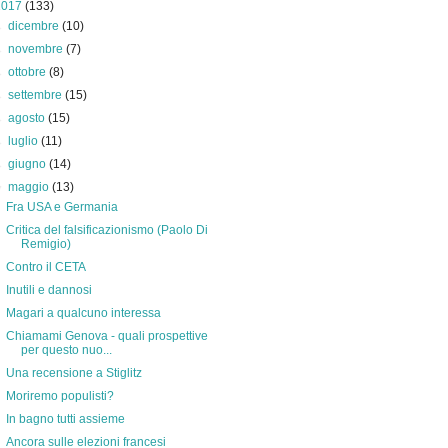
2017
(133)
►
dicembre
(10)
►
novembre
(7)
►
ottobre
(8)
►
settembre
(15)
►
agosto
(15)
►
luglio
(11)
►
giugno
(14)
▼
maggio
(13)
Fra USA e Germania
Critica del falsificazionismo (Paolo Di
Remigio)
Contro il CETA
Inutili e dannosi
Magari a qualcuno interessa
Chiamami Genova - quali prospettive
per questo nuo...
Una recensione a Stiglitz
Moriremo populisti?
In bagno tutti assieme
Ancora sulle elezioni francesi