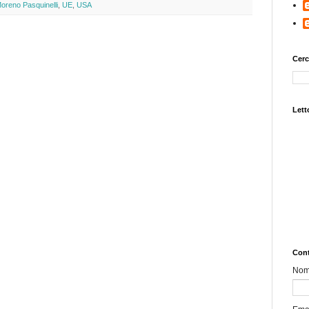
oreno Pasquinelli
,
UE
,
USA
Cerc
Letto
Cont
No