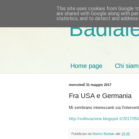
This site uses cookies from Google to 
are shared with Google along with per
statistics, and to detect and address
Badiale
Home page
Chi sia
mercoledì 31 maggio 2017
Fra USA e Germania
Mi sembrano interessanti sia l'intervento 
http://sollevazione.blogspot.it/2017/05
Pubblicato da
Marino Badiale
alle
18:48