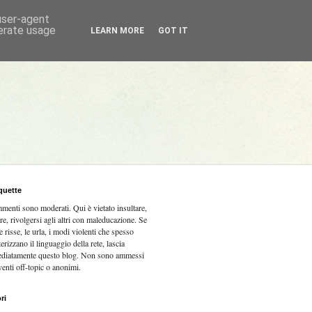
 user-agent
nerate usage
LEARN MORE
GOT IT
quette
mmenti sono moderati.
Qui è vietato insultare,
re, rivolgersi agli altri con maleducazione. Se
e risse, le urla, i modi violenti che spesso
terizzano il linguaggio della rete, lascia
diatamente questo blog. Non sono ammessi
venti off-topic o anonimi.
ri