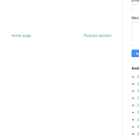
Ema
Mes
Home page
Post più vecchio
Arch
►
►
►
►
►
►
►
►
►