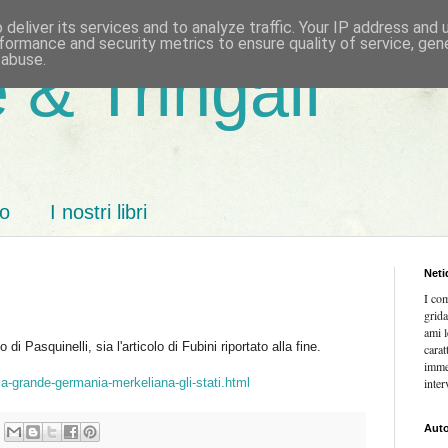
deliver its services and to analyze traffic. Your IP address and
formance and security metrics to ensure quality of service, ge
 abuse.
 & Tringali
mo
I nostri libri
Neti
I co
grida
ami l
di Pasquinelli, sia l'articolo di Fubini riportato alla fine.
carat
imme
/la-grande-germania-merkeliana-gli-stati.html
inter
Auto