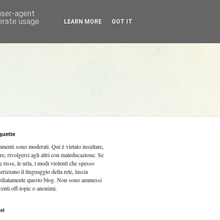
 user-agent
nerate usage
LEARN MORE
GOT IT
quette
mmenti sono moderati.
Qui è vietato insultare,
re, rivolgersi agli altri con maleducazione. Se
e risse, le urla, i modi violenti che spesso
terizzano il linguaggio della rete, lascia
diatamente questo blog. Non sono ammessi
venti off-topic o anonimi.
ri