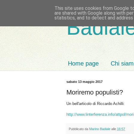
This site uses cookies from Google to 
are shared with Google along with per
statistics, and to detect and address
Badiale
Home page
Chi sia
sabato 13 maggio 2017
Moriremo populisti?
Un bell'articolo di Riccardo Achilli:
http://www.linterferenza.info/attpol/mor
Pubblicato da
Marino Badiale
alle
16:57