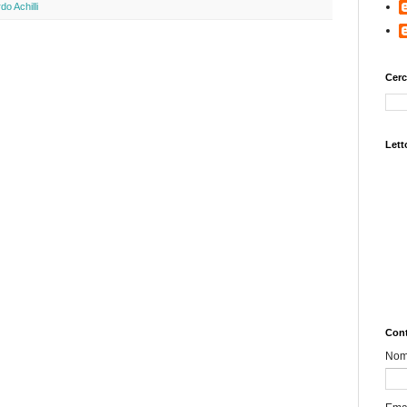
do Achilli
Cerc
Letto
Cont
No