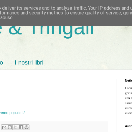
deliver its services and to analyze traffic. Your IP address and
formance and security metrics to ensure quality of service, ge
 abuse.
 & Tringali
mo
I nostri libri
Neti
I co
grida
ami l
carat
imme
iremo-populisti/
inter
Auto