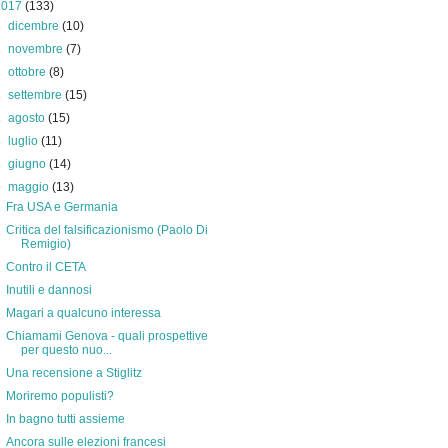
2017
(133)
►
dicembre
(10)
►
novembre
(7)
►
ottobre
(8)
►
settembre
(15)
►
agosto
(15)
►
luglio
(11)
►
giugno
(14)
▼
maggio
(13)
Fra USA e Germania
Critica del falsificazionismo (Paolo Di
Remigio)
Contro il CETA
Inutili e dannosi
Magari a qualcuno interessa
Chiamami Genova - quali prospettive
per questo nuo...
Una recensione a Stiglitz
Moriremo populisti?
In bagno tutti assieme
Ancora sulle elezioni francesi