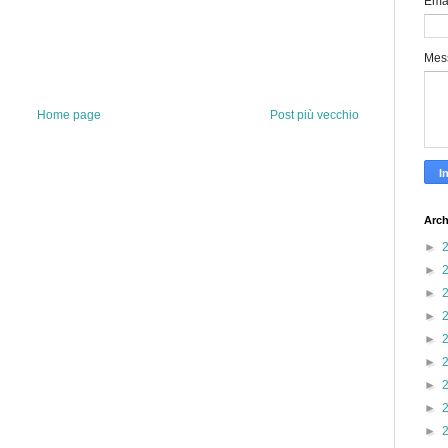
Ema
Mes
Home page
Post più vecchio
Arch
►
►
►
►
►
►
►
►
►