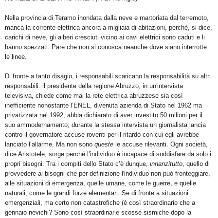
Nella provincia di Teramo inondata dalla neve e martoriata dal terremoto,
manca la corrente elettrica ancora a migliaia di abitazioni, perché, si dice,
carichi di neve, gli alberi cresciuti vicino ai cavi elettrici sono caduti e li
hanno spezzati. Pare che non si conosca neanche dove siano interrotte
le linee.
Di fronte a tanto disagio, i responsabili scaricano la responsabilità su altri
responsabili: il presidente della regione Abruzzo, in un
'
intervista
televisiva, chiede come mai la rete elettrica abruzzese sia così
inefficiente nonostante l’ENEL, divenuta azienda di Stato nel 1962 ma
privatizzata nel 1992, abbia dichiarato di aver investito 50 milioni per il
suo ammodernamento; durante la stessa intervista un giornalista lancia
contro il governatore accuse roventi per il ritardo con cui egli avrebbe
lanciato l’allarme. Ma non sono
queste
le accuse rilevanti. Ogni società,
dice Aristotele, sorge perché l’individuo è incapace di soddisfare da solo i
propri bisogni. Tra i compiti dello Stato c’è dunque,
innanzitutto
, quello di
provvedere ai bisogni che per definizione l
'
individuo non può fronteggiare,
alle situazioni di emergenza, quelle umane, come le guerre, e quelle
naturali, come le grandi forze elementari. Se di fronte a situazioni
emergenziali, ma certo non catastrofiche (è così straordinario che a
gennaio nevichi? Sono così straordinarie scosse sismiche dopo la