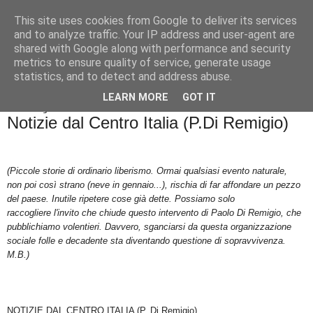
This site uses cookies from Google to deliver its services
Badiale & Tringali
and to analyze traffic. Your IP address and user-agent are
shared with Google along with performance and security
metrics to ensure quality of service, generate usage
statistics, and to detect and address abuse.
▼
LEARN MORE
GOT IT
lunedì 23 gennaio 2017
Notizie dal Centro Italia (P.Di Remigio)
(Piccole storie di ordinario liberismo. Ormai qualsiasi evento naturale,
non poi così strano (neve in gennaio...), rischia di far affondare un pezzo
del paese. Inutile ripetere cose già dette. Possiamo solo
raccogliere l'invito che chiude questo intervento di Paolo Di Remigio, che
pubblichiamo volentieri. Davvero, sganciarsi da questa organizzazione
sociale folle e decadente sta diventando questione di sopravvivenza.
M.B.)
NOTIZIE DAL CENTRO ITALIA (P. Di Remigio)