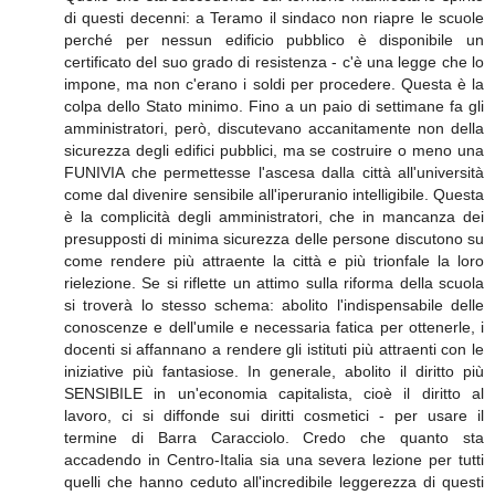
di questi decenni: a Teramo il sindaco non riapre le scuole
perché per nessun edificio pubblico è disponibile un
certificato del suo grado di resistenza - c'è una legge che lo
impone, ma non c'erano i soldi per procedere. Questa è la
colpa dello Stato minimo. Fino a un paio di settimane fa gli
amministratori, però, discutevano accanitamente non della
sicurezza degli edifici pubblici, ma se costruire o meno una
FUNIVIA che permettesse l'ascesa dalla città all'università
come dal divenire sensibile all'iperuranio intelligibile. Questa
è la complicità degli amministratori, che in mancanza dei
presupposti di minima sicurezza delle persone discutono su
come rendere più attraente la città e più trionfale la loro
rielezione. Se si riflette un attimo sulla riforma della scuola
si troverà lo stesso schema: abolito l'indispensabile delle
conoscenze e dell'umile e necessaria fatica per ottenerle, i
docenti si affannano a rendere gli istituti più attraenti con le
iniziative più fantasiose. In generale, abolito il diritto più
SENSIBILE in un'economia capitalista, cioè il diritto al
lavoro, ci si diffonde sui diritti cosmetici - per usare il
termine di Barra Caracciolo. Credo che quanto sta
accadendo in Centro-Italia sia una severa lezione per tutti
quelli che hanno ceduto all'incredibile leggerezza di questi