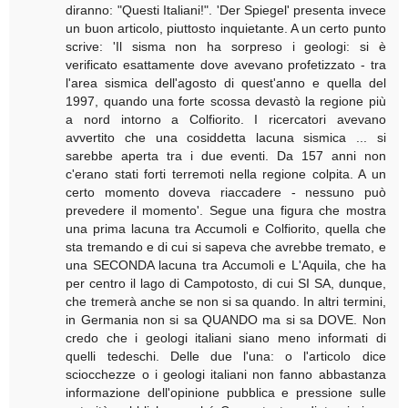
diranno: "Questi Italiani!". 'Der Spiegel' presenta invece
un buon articolo, piuttosto inquietante. A un certo punto
scrive: 'Il sisma non ha sorpreso i geologi: si è
verificato esattamente dove avevano profetizzato - tra
l'area sismica dell'agosto di quest'anno e quella del
1997, quando una forte scossa devastò la regione più
a nord intorno a Colfiorito. I ricercatori avevano
avvertito che una cosiddetta lacuna sismica ... si
sarebbe aperta tra i due eventi. Da 157 anni non
c'erano stati forti terremoti nella regione colpita. A un
certo momento doveva riaccadere - nessuno può
prevedere il momento'. Segue una figura che mostra
una prima lacuna tra Accumoli e Colfiorito, quella che
sta tremando e di cui si sapeva che avrebbe tremato, e
una SECONDA lacuna tra Accumoli e L'Aquila, che ha
per centro il lago di Campotosto, di cui SI SA, dunque,
che tremerà anche se non si sa quando. In altri termini,
in Germania non si sa QUANDO ma si sa DOVE. Non
credo che i geologi italiani siano meno informati di
quelli tedeschi. Delle due l'una: o l'articolo dice
sciocchezze o i geologi italiani non fanno abbastanza
informazione dell'opinione pubblica e pressione sulle