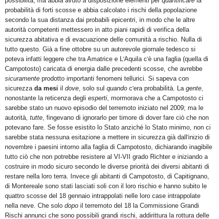
possibilità, ma abbia avuto a disposizione elementi per
quantificare
la
probabilità di forti scosse e abbia calcolato i rischi della popolazione
secondo la sua distanza dai probabili epicentri, in modo che le altre
autorità competenti mettessero in atto piani rapidi di verifica della
sicurezza abitativa e di evacuazione delle comunità a rischio. Nulla di
tutto questo. Già a fine ottobre su un autorevole giornale tedesco si
poteva infatti leggere che tra Amatrice e L
'
Aquila c
'
è una faglia (quella di
Campotosto) caricata di energia dalle precedenti scosse, che avrebbe
sicuramente
prodotto importanti fenomeni tellurici. Si sapeva con
sicurezza
da mesi
il
dove
, solo sul
quando
c
'
era probabilità. La
gente
,
nonostante la reticenza degli
esperti
, mormorava che a Campotosto ci
sarebbe stato un nuovo episodio del terremoto iniziato nel 2009; ma le
autorità,
tutte
, fingevano di ignorarlo per timore di dover fare ciò che non
potevano fare. Se fosse esistito lo Stato anziché lo Stato minimo, non ci
sarebbe stata nessuna esitazione a mettere in sicurezza già dall
'
inizio di
novembre i paesini intorno alla faglia di Campotosto, dichiarando inagibile
tutto ciò che non potrebbe resistere al VI-VII grado Richter e iniziando a
costruire in modo sicuro secondo le diverse priorità dei diversi abitanti di
restare nella loro terra. Invece gli abitanti di Campotosto, di Capitignano,
di Montereale sono stati lasciati soli con il loro rischio e hanno subito le
quattro scosse del 18 gennaio intrappolati nelle loro case intrappolate
nella neve. Che solo
dopo
il terremoto del 18 la Commissione Grandi
Rischi annunci che sono possibili grandi rischi, addirittura la rottura delle