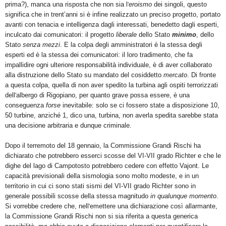
prima?), manca una risposta che non sia l
'
eroismo
dei singoli, questo
significa che in trent’anni si è infine realizzato un preciso progetto, portato
avanti con tenacia e intelligenza dagli interessati, benedetto dagli esperti,
inculcato dai comunicatori: il progetto
liberale
dello Stato
minimo
, dello
Stato
senza mezzi
. E la colpa degli amministratori è la stessa degli
esperti ed è la stessa dei comunicatori: il loro tradimento, che fa
impallidire ogni ulteriore responsabilità individuale, è di aver collaborato
alla distruzione dello Stato su mandato del cosiddetto
mercato
. Di fronte
a questa colpa, quella di non aver spedito la turbina agli ospiti terrorizzati
dell
'
albergo di Rigopiano, per quanto grave possa essere, è una
conseguenza
forse
inevitabile: solo se ci fossero state a disposizione 10,
50 turbine, anziché 1, dico una, turbina, non averla spedita sarebbe stata
una decisione arbitraria e dunque criminale.
Dopo il terremoto del 18 gennaio, la Commissione Grandi Rischi ha
dichiarato che potrebbero esserci scosse del VI-VII grado Richter e che le
dighe del lago di Campotosto potrebbero cedere con effetto Vajont. Le
capacità previsionali della sismologia sono molto modeste, e in un
territorio in cui ci sono stati sismi del VI-VII grado Richter sono in
generale possibili scosse della stessa magnitudo
in qualunque momento
.
Si vorrebbe credere che, nell
'
emettere una dichiarazione così allarmante,
la Commissione Grandi Rischi non si sia riferita a questa generica