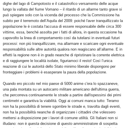
dighe del lago di Campotosto e il catastrofico versamento delle acque
lungo la vallata del fiume Vomano – il ritardo di un allarme tanto grave si
può spiegare solo con la vicenda del processo che la Commissione ha
subito per il terremoto dell’Aquila del 2009: poiché l
'
aver tranquillizzato la
popolazione le è costata l
'
accusa di essere responsabile delle circa 300
vittime, essa, benché assolta per i fatti di allora, in questa occasione ha
capovolto la linea di comportamento così da tutelarsi in eventuali futuri
processi: non più tranquillizzare, ma allarmare e scaricare ogni eventuale
responsabilità sulle altre autorità qualora non reagiscano all’allarme. E in
effetti la regione non è in grado neanche di ripristinare la corrente elettrica
e di raggiungere le località isolate, figuriamoci il resto! Così l’unica
reazione di cui le
autorità
dello Stato minimo liberale dispongono per
fronteggiare i problemi è esasperare la paura della popolazione.
Quando ero piccolo nel mio paese di 5000 anime c'era lo spazzaneve,
una pala montata su un autocarro militare americano dell
'
ultima guerra,
che percorreva continuamente le strade a partire dall
'
ispessirsi dei primi
centimetri e garantiva la viabilità. Oggi ai comuni manca tutto: Teramo
non ha la possibilità di tenere sgombre le strade e, travolta dagli eventi,
non ha la possibilità neanche di organizzare i cittadini che volessero
mettersi a disposizione per i lavori di comune utilità. Gli Italiani non si
illudano: non è
questa
decisione di
questo
amministratore di sospetta