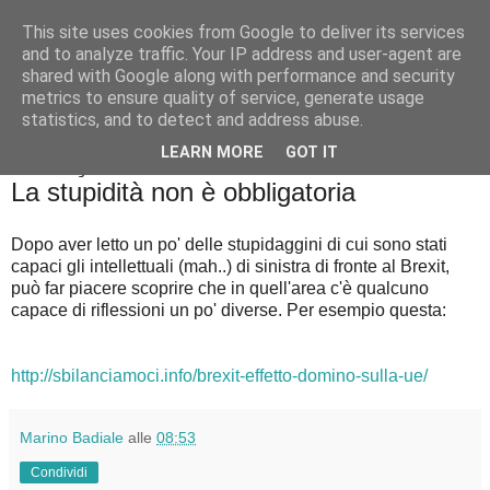
This site uses cookies from Google to deliver its services
Badiale & Tringali
and to analyze traffic. Your IP address and user-agent are
shared with Google along with performance and security
metrics to ensure quality of service, generate usage
statistics, and to detect and address abuse.
▼
LEARN MORE
GOT IT
venerdì 1 luglio 2016
La stupidità non è obbligatoria
Dopo aver letto un po' delle stupidaggini di cui sono stati
capaci gli intellettuali (mah..) di sinistra di fronte al Brexit,
può far piacere scoprire che in quell'area c'è qualcuno
capace di riflessioni un po' diverse. Per esempio questa:
http://sbilanciamoci.info/brexit-effetto-domino-sulla-ue/
Marino Badiale
alle
08:53
Condividi