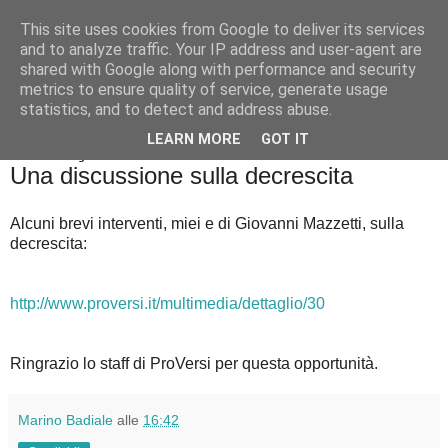
This site uses cookies from Google to deliver its services
Badiale & Tringali
and to analyze traffic. Your IP address and user-agent are
shared with Google along with performance and security
metrics to ensure quality of service, generate usage
statistics, and to detect and address abuse.
▼
LEARN MORE
GOT IT
martedì 19 luglio 2016
Una discussione sulla decrescita
Alcuni brevi interventi, miei e di Giovanni Mazzetti, sulla
decrescita:
http://www.proversi.it/multimedia/dettaglio/30
Ringrazio lo staff di ProVersi per questa opportunità.
Marino Badiale
alle
16:42