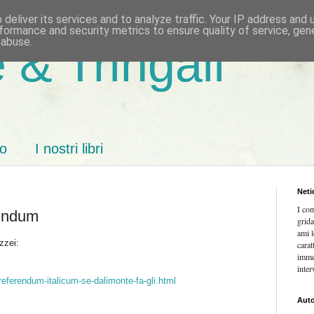
deliver its services and to analyze traffic. Your IP address and
formance and security metrics to ensure quality of service, ge
 abuse.
 & Tringali
mo
I nostri libri
Neti
I co
rendum
grida
ami l
zzei:
carat
imme
inter
/referendum-italicum-se-dalimonte-fa-gli.html
Auto