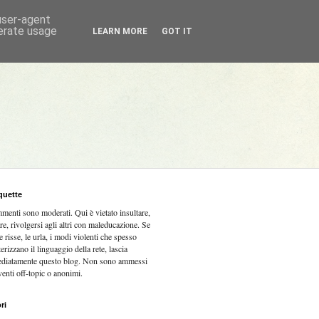
 user-agent
nerate usage
LEARN MORE
GOT IT
quette
mmenti sono moderati.
Qui è vietato insultare,
re, rivolgersi agli altri con maleducazione. Se
e risse, le urla, i modi violenti che spesso
terizzano il linguaggio della rete, lascia
diatamente questo blog. Non sono ammessi
venti off-topic o anonimi.
ri