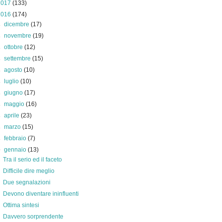
2017
(133)
2016
(174)
►
dicembre
(17)
►
novembre
(19)
►
ottobre
(12)
►
settembre
(15)
►
agosto
(10)
►
luglio
(10)
►
giugno
(17)
►
maggio
(16)
►
aprile
(23)
►
marzo
(15)
►
febbraio
(7)
▼
gennaio
(13)
Tra il serio ed il faceto
Difficile dire meglio
Due segnalazioni
Devono diventare ininfluenti
Ottima sintesi
Davvero sorprendente