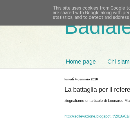
This site uses cookies from Google to 
are shared with Google along with per
statistics, and to detect and address
Badiale
Home page
Chi sia
lunedì 4 gennaio 2016
La battaglia per il refe
Segnaliamo un articolo di Leonardo Ma
http://sollevazione.blogspot.it/2016/01