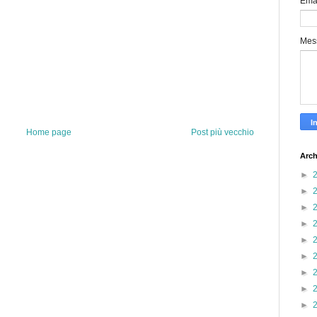
Ema
Mes
Home page
Post più vecchio
Arch
►
►
►
►
►
►
►
►
►