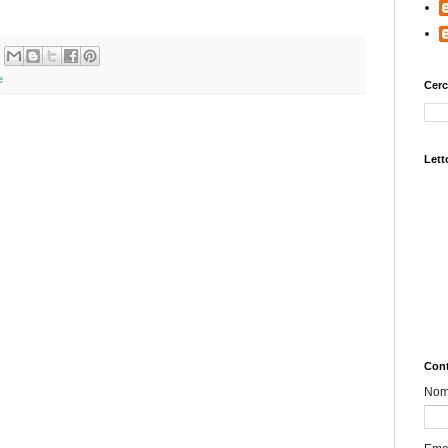
e
Cerc
Letto
Cont
No