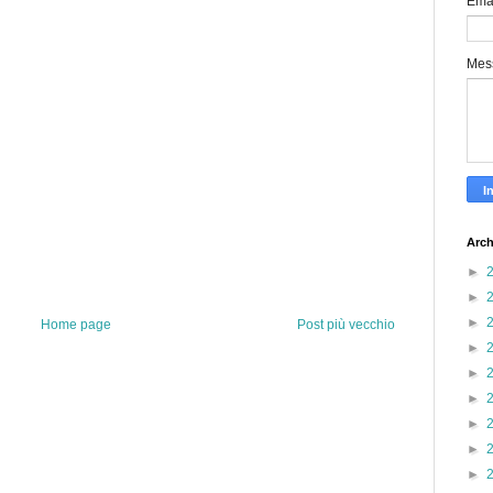
Ema
Mes
Arch
►
►
►
Home page
Post più vecchio
►
►
►
►
►
►