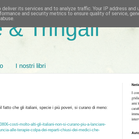
deliver its services and to analyze traffic. Your IP address and
formance and security metrics to ensure quality of service, ge
 abuse.
 & Tringali
mo
I nostri libri
Neti
I co
grida
ami l
l fatto che gli italiani, specie i più poveri, si curano di meno:
carat
imme
inter
06-costi-molto-alti-gli-italiani-non-si-curano-piu-a-lanciare-
uncia-alle-terapie-colpa-dei-reparti-chiusi-dei-medici-che-
Auto