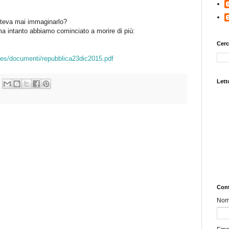
poteva mai immaginarlo?
a intanto abbiamo cominciato a morire di più:
Cerc
ies/documenti/repubblica23dic2015.pdf
Letto
Cont
No