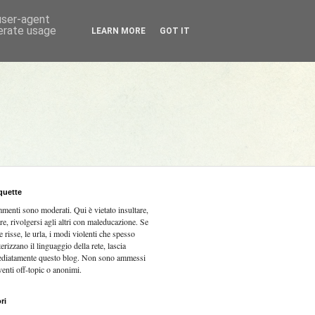
 user-agent
nerate usage
LEARN MORE
GOT IT
quette
mmenti sono moderati.
Qui è vietato insultare,
re, rivolgersi agli altri con maleducazione. Se
e risse, le urla, i modi violenti che spesso
terizzano il linguaggio della rete, lascia
diatamente questo blog. Non sono ammessi
venti off-topic o anonimi.
ri