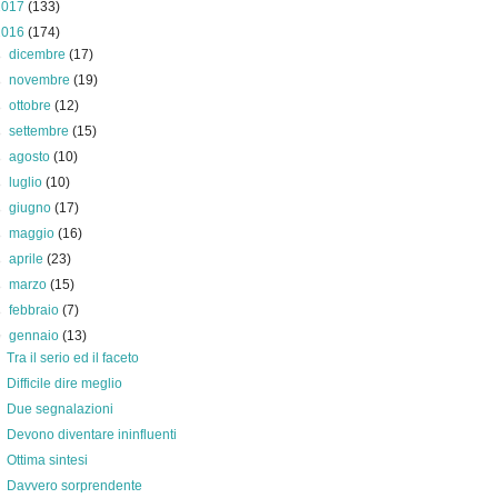
2017
(133)
2016
(174)
►
dicembre
(17)
►
novembre
(19)
►
ottobre
(12)
►
settembre
(15)
►
agosto
(10)
►
luglio
(10)
►
giugno
(17)
►
maggio
(16)
►
aprile
(23)
►
marzo
(15)
►
febbraio
(7)
▼
gennaio
(13)
Tra il serio ed il faceto
Difficile dire meglio
Due segnalazioni
Devono diventare ininfluenti
Ottima sintesi
Davvero sorprendente