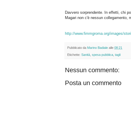
Davvero sorprendente. In effetti, chi 
Magari non c'è nessun collegamento, m
http://www.fimmgroma.org/images/stor
Pubblicato da
Marino Badiale
alle
08:21
Etichette:
Sanità
,
spesa pubblica
,
tagli
Nessun commento:
Posta un commento