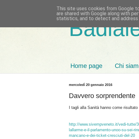
This site uses cookies from Google to 
are shared with Google along with per
statistics, and to detect and address
Badiale
Home page
Chi sia
mercoledì 20 gennaio 2016
Davvero sorprendente
I tagli alla Sanità hanno come risultato i
http://www.sivempveneto.it/vedi-tutte/308
lallarme-e-il-parlamento-unoo-su-sei-rin
mancano-e-dei-ticket-cresciuti-del-20