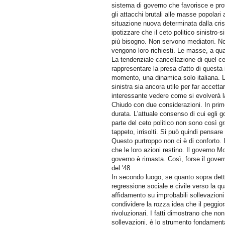
sistema di governo che favorisce e prote
gli attacchi brutali alle masse popolari
situazione nuova determinata dalla cris
ipotizzare che il ceto politico sinistro
più bisogno. Non servono mediatori. Non 
vengono loro richiesti. Le masse, a quan
La tendenziale cancellazione di quel cet
rappresentare la presa d'atto di questa 
momento, una dinamica solo italiana. L'
sinistra sia ancora utile per far accett
interessante vedere come si evolverà l
Chiudo con due considerazioni. In primo
durata. L'attuale consenso di cui egli go
parte del ceto politico non sono così gr
tappeto, irrisolti. Si può quindi pensare
Questo purtroppo non ci è di conforto. I
che le loro azioni restino. Il governo M
governo è rimasta. Così, forse il gover
del '48.
In secondo luogo, se quanto sopra detto
regressione sociale e civile verso la qua
affidamento su improbabili sollevazioni 
condividere la rozza idea che il peggior
rivoluzionari. I fatti dimostrano che non 
sollevazioni, è lo strumento fondamenta