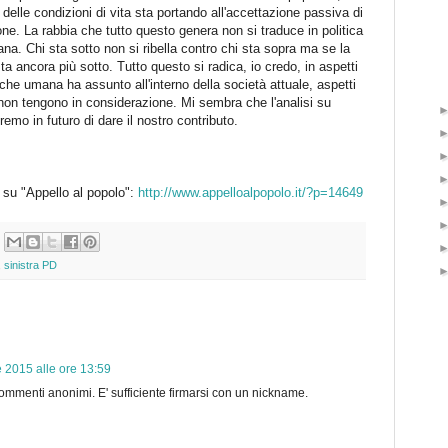
delle condizioni di vita sta portando all'accettazione passiva di
ne. La rabbia che tutto questo genera non si traduce in politica
na. Chi sta sotto non si ribella contro chi sta sopra ma se la
ta ancora più sotto. Tutto questo si radica, io credo, in aspetti
iche umana ha assunto all'interno della società attuale, aspetti
i non tengono in considerazione. Mi sembra che l'analisi su
remo in futuro di dare il nostro contributo.
 su "Appello al popolo":
http://www.appelloalpopolo.it/?p=14649
,
sinistra PD
 2015 alle ore 13:59
mmenti anonimi. E' sufficiente firmarsi con un nickname.