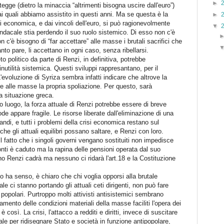
►
gge (dietro la minaccia “altrimenti bisogna uscire dall'euro”)
 ai quali abbiamo assistito in questi anni. Ma se questa è la
►
i economica, e dai vincoli dell'euro, si può ragionevolmente
▼
-sindacale stia perdendo il suo ruolo sistemico. Di esso non c'è
c'è bisogno di “far accettare” alle masse i brutali sacrifici che
to pare, li accettano in ogni caso, senza ribellarsi.
o politico da parte di Renzi, in definitiva, potrebbe
inutilità sistemica. Questi sviluppi rappresantano, per il
evoluzione di Syriza sembra infatti indicare che altrove la
are alle masse la propria spoliazione. Per questo, sarà
a situazione greca.
 luogo, la forza attuale di Renzi potrebbe essere di breve
de appare fragile. Le risorse liberate dall'eliminazione di una
andi, e tutti i problemi della crisi economica restano sul
 che gli attuali equilibri possano saltare, e Renzi con loro.
l fatto che i singoli governi vengano sostituiti non impedisce
onti è caduto ma la rapina delle pensioni operata dal suo
no Renzi cadrà ma nessuno ci ridarà l'art.18 e la Costituzione
 ha senso, è chiaro che chi voglia opporsi alla brutale
le ci stanno portando gli attuali ceti dirigenti, non può fare
popolari. Purtroppo molti attivisti antisistemici sembrano
amento delle condizioni materiali della masse faciliti l'opera dei
è così. La crisi, l'attacco a redditi e diritti, invece di suscitare
le per ridisegnare Stato e società in funzione antipopolare,