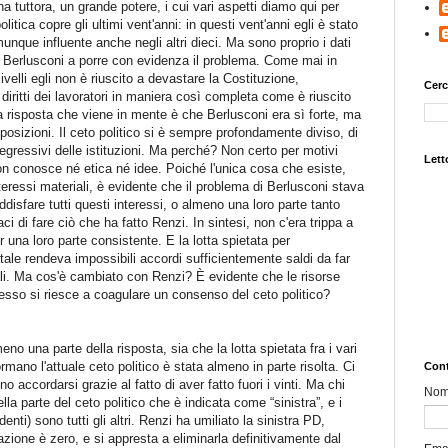
 tuttora, un grande potere, i cui vari aspetti diamo qui per
itica copre gli ultimi vent'anni: in questi vent'anni egli è stato
munque influente anche negli altri dieci. Ma sono proprio i dati
di Berlusconi a porre con evidenza il problema. Come mai in
livelli egli non è riuscito a devastare la Costituzione,
Cerc
diritti dei lavoratori in maniera così completa come è riuscito
risposta che viene in mente è che Berlusconi era sì forte, ma
posizioni. Il ceto politico si è sempre profondamente diviso, di
regressivi delle istituzioni. Ma perché? Non certo per motivi
Letto
 non conosce né etica né idee. Poiché l'unica cosa che esiste,
interessi materiali, è evidente che il problema di Berlusconi stava
ddisfare tutti questi interessi, o almeno una loro parte tanto
 di fare ciò che ha fatto Renzi. In sintesi, non c'era trippa a
er una loro parte consistente. E la lotta spietata per
atale rendeva impossibili accordi sufficientemente saldi da far
li. Ma cos'è cambiato con Renzi? È evidente che le risorse
sso si riesce a coagulare un consenso del ceto politico?
no una parte della risposta, sia che la lotta spietata fra i vari
ormano l'attuale ceto politico è stata almeno in parte risolta. Ci
Cont
ono accordarsi grazie al fatto di aver fatto fuori i vinti. Ma chi
No
uella parte del ceto politico che è indicata come “sinistra”, e i
enti) sono tutti gli altri. Renzi ha umiliato la sinistra PD,
azione è zero, e si appresta a eliminarla definitivamente dal