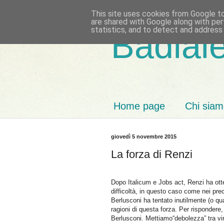
This site uses cookies from Google to 
are shared with Google along with per
statistics, and to detect and address
Badiale
Home page
Chi sia
giovedì 5 novembre 2015
La forza di Renzi
Dopo Italicum e Jobs act, Renzi ha ott
difficoltà, in questo caso come nei prec
Berlusconi ha tentato inutilmente (o qua
ragioni di questa forza. Per rispondere,
Berlusconi. Mettiamo“debolezza” tra vi