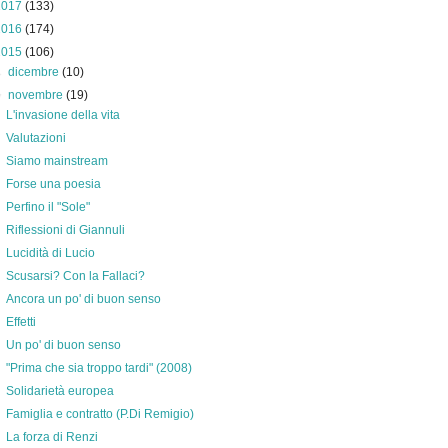
2017
(133)
2016
(174)
2015
(106)
►
dicembre
(10)
▼
novembre
(19)
L'invasione della vita
Valutazioni
Siamo mainstream
Forse una poesia
Perfino il "Sole"
Riflessioni di Giannuli
Lucidità di Lucio
Scusarsi? Con la Fallaci?
Ancora un po' di buon senso
Effetti
Un po' di buon senso
"Prima che sia troppo tardi" (2008)
Solidarietà europea
Famiglia e contratto (P.Di Remigio)
La forza di Renzi