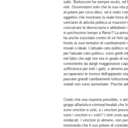
salis. Berlusconi ha sempre avuto, ed ha
noti. Osserviamo solo che la sua vita pol
al potere per circa dieci, ed è stato co
oggettivi che mostrano la reale forza 
vent'anni di attività politica ai massimi 
conculcare la democrazia e abbattere i 
in pochissimo tempo a Renzi? La prima 
ha anche suscitato contro di sé forti op
fronte ai suoi tentativi di cambiamenti 
morali o ideali. L'attuale ceto politico
per l'attuale ceto politico, sono gretti 
nel fatto che egli non era in grado di so
consistente da dargli maggioranze capaci
sufficienza per tutti i gatti, o almeno p
accaparrarsi le risorse dell'apparato st
passare grandi cambiamenti istituziona
statali non sono aumentate. Perché ade
Credo che una risposta possibile, o alme
gruppi affaristico-criminal-feudali che f
sono vincitori e vinti, e i vincitori poss
sono i vincitori e i vinti? I vinti sono q
sindacati. I vincitori (o almeno, non perd
mostrando che il suo potere di contratt