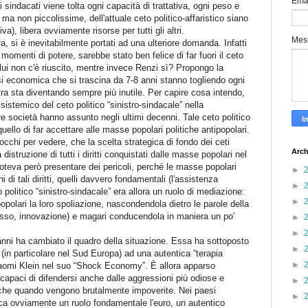
Ema
sindacati viene tolta ogni capacità di trattativa, ogni peso e
e ma non piccolissime, dell'attuale ceto politico-affaristico siano
a), libera ovviamente risorse per tutti gli altri.
Mes
a, si è inevitabilmente portati ad una ulteriore domanda. Infatti
omenti di potere, sarebbe stato ben felice di far fuori il ceto
 lui non c'è riuscito, mentre invece Renzi sì? Propongo la
risi economica che si trascina da 7-8 anni stanno togliendo ogni
stra sta diventando sempre più inutile. Per capire cosa intendo,
sistemico del ceto politico “sinistro-sindacale” nella
e società hanno assunto negli ultimi decenni. Tale ceto politico
ello di far accettare alle masse popolari politiche antipopolari.
cchi per vedere, che la scelta strategica di fondo dei ceti
Arch
a distruzione di tutti i diritti conquistati dalle masse popolari nel
eva però presentare dei pericoli, perché le masse popolari
►
i tali diritti, quelli davvero fondamentali (l'assistenza
►
o politico “sinistro-sindacale” era allora un ruolo di mediazione:
►
popolari la loro spoliazione, nascondendola dietro le parole della
gresso, innovazione) e magari conducendola in maniera un po'
►
►
anni ha cambiato il quadro della situazione. Essa ha sottoposto
►
 (in particolare nel Sud Europa) ad una autentica “terapia
►
Naomi Klein nel suo “Shock Economy”. È allora apparso
capaci di difendersi anche dalle aggressioni più odiose e
►
 anche quando vengono brutalmente impoverite. Nei paesi
►
oca ovviamente un ruolo fondamentale l'euro, un autentico