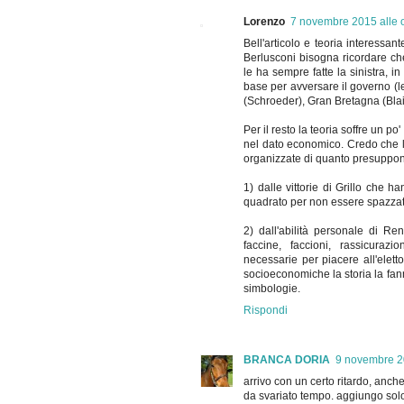
Lorenzo
7 novembre 2015 alle 
Bell'articolo e teoria interessant
Berlusconi bisogna ricordare che 
le ha sempre fatte la sinistra, i
base per avversare il governo (le 
(Schroeder), Gran Bretagna (Blair
Per il resto la teoria soffre un p
nel dato economico. Credo che la
organizzate di quanto presupponga
1) dalle vittorie di Grillo che h
quadrato per non essere spazzat
2) dall'abilità personale di Ren
faccine, faccioni, rassicurazi
necessarie per piacere all'eletto
socioeconomiche la storia la fann
simbologie.
Rispondi
BRANCA DORIA
9 novembre 20
arrivo con un certo ritardo, anc
da svariato tempo. aggiungo sol