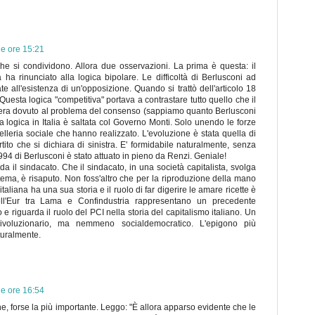
e ore 15:21
he si condividono. Allora due osservazioni. La prima è questa: il
 ha rinunciato alla logica bipolare. Le difficoltà di Berlusconi ad
e all'esistenza di un'opposizione. Quando si trattò dell'articolo 18
 Questa logica "competitiva" portava a contrastare tutto quello che il
no era dovuto al problema del consenso (sappiamo quanto Berlusconi
 logica in Italia è saltata col Governo Monti. Solo unendo le forze
lleria sociale che hanno realizzato. L'evoluzione è stata quella di
artito che si dichiara di sinistra. E' formidabile naturalmente, senza
94 di Berlusconi è stato attuato in pieno da Renzi. Geniale!
 il sindacato. Che il sindacato, in una società capitalista, svolga
stema, è risaputo. Non foss'altro che per la riproduzione della mano
taliana ha una sua storia e il ruolo di far digerire le amare ricette è
ell'Eur tra Lama e Confindustria rappresentano un precedente
o e riguarda il ruolo del PCI nella storia del capitalismo italiano. Un
 rivoluzionario, ma nemmeno socialdemocratico. L'epigono più
turalmente.
e ore 16:54
e, forse la più importante. Leggo: "È allora apparso evidente che le