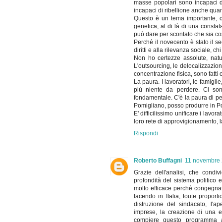
masse popolari sono incapaci di
incapaci di ribellione anche qu
Questo è un tema importante, c
genetica, al di là di una constat
può dare per scontato che sia co
Perché il novecento è stato il sec
diritti e alla rilevanza sociale, 
Non ho certezze assolute, natur
L'outsourcing, le delocalizzazion
concentrazione fisica, sono fatti
La paura. I lavoratori, le famigl
più niente da perdere. Ci son
fondamentale. C'è la paura di pe
Pomigliano, posso produrre in Pol
E' difficilissimo unificare i lavo
loro rete di approvigionamento, l
Rispondi
Roberto Buffagni
11 novembre 
Grazie dell'analisi, che cond
profondità del sistema politico 
molto efficace perchè congegnat
facendo in Italia, toute propor
distruzione del sindacato, l'ap
imprese, la creazione di una 
compiere questo programma ant