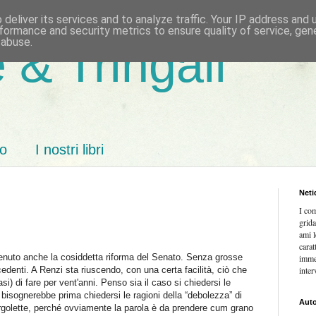
deliver its services and to analyze traffic. Your IP address and
formance and security metrics to ensure quality of service, ge
 abuse.
 & Tringali
mo
I nostri libri
Neti
I co
grida
ami l
carat
enuto anche la cosiddetta riforma del Senato. Senza grosse
imme
edenti. A Renzi sta riuscendo, con una certa facilità, ciò che
inter
si) di fare per vent'anni. Penso sia il caso si chiedersi le
 bisognerebbe prima chiedersi le ragioni della “debolezza” di
Auto
rgolette, perché ovviamente la parola è da prendere cum grano