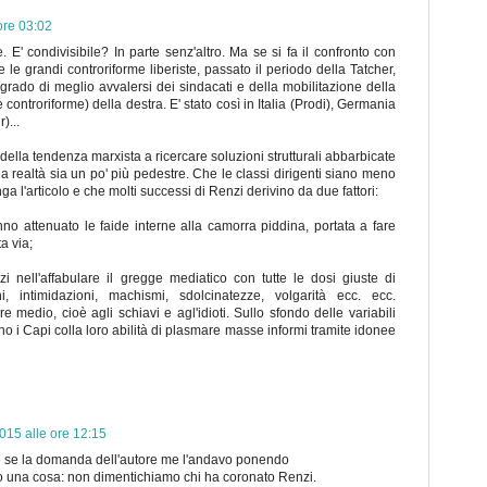
ore 03:02
e. E' condivisibile? In parte senz'altro. Ma se si fa il confronto con
le grandi controriforme liberiste, passato il periodo della Tatcher,
n grado di meglio avvalersi dei sindacati e della mobilitazione della
controriforme) della destra. E' stato così in Italia (Prodi), Germania
)...
o' della tendenza marxista a ricercare soluzioni strutturali abbarbicate
 realtà sia un po' più pedestre. Che le classi dirigenti siano meno
 l'articolo e che molti successi di Renzi derivino da due fattori:
anno attenuato le faide interne alla camorra piddina, portata a fare
a via;
zi nell'affabulare il gregge mediatico con tutte le dosi giuste di
oni, intimidazioni, machismi, sdolcinatezze, volgarità ecc. ecc.
re medio, cioè agli schiavi e agl'idioti. Sullo sfondo delle variabili
o i Capi colla loro abilità di plasmare masse informi tramite idonee
15 alle ore 12:15
he se la domanda dell'autore me l'andavo ponendo
o una cosa: non dimentichiamo chi ha coronato Renzi.