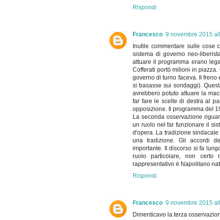
Rispondi
Francesco
9 novembre 2015 all
Inutile commentare sulle cose c
sistema di governo neo-liberista
attuare il programma erano legat
Cofferati portò milioni in piazza.
governo di turno faceva. Il fre
si basasse sui sondaggi). Questa
avrebbero potuto attuare la mace
far fare le scelte di destra al p
opposizione. Il programma del 19
La seconda osservazione riguarda
un ruolo nel far funzionare il si
d'opera. La tradizione sindacale i
una tradizione. Gli accordi d
importante. Il discorso si fa lung
ruolo particolare, non certo
rappresentativo è Napolitano na
Rispondi
Francesco
9 novembre 2015 all
Dimenticavo la terza osservazion