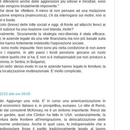
 difendersi anche dalle aggressioni più odiose e micidiali, sono
ando vengono brutalmente impoverite."
he deve far riflettere. A meno di non pensare ad una mutazione
azione empirica (malinconica), c'è da interrogarsi sui motivi, non si
sì e basta.
olo (breve) delle lotte sociali e oggi, di fronte ad attacchi feroci ai
chi li subisce ha una reazione così blanda, molle?
almente. Sicuramente la strategia neo-liberista è stata efficace.
i, le aziende legate da una rete finanziaria ma non più basate sulla
 che hanno fortemente indebolito l'opposizione sociale.
ie, sono molto impaurite. Non sono più nella condizione di non avere
o i risparmi, in altri paesi i fondi pensione giocano un ruolo
rdere quello che si ha. E non si è indispensabili (se non produco a
onia, in Serbia, in Bulgaria).
ratori nello stesso modo in cui le aziende hanno legato le forniture, la
a localizzazione multinazionale. E' molto complicato.
2015 alle ore 09:05
ivido. Aggiungo una nota. E' in corso una americanizzazione in
ed economico italiano e, in prospettiva, europeo. Lo stile di Renzi,
o dai consulenti McKinsey, ne è un sintomo importante. Renzi sta
tion gardée, quel che Clinton ha fatto in USA: sostanzialmente, la
ertura delle frontiere all'immigrazione, la delocalizzazione delle
enorme underclass. Anche in quel caso, fu indispensabile che a
ipopolare fosse il partito tradizionalmente legato al lavoro