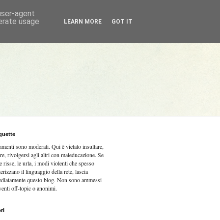
 user-agent
nerate usage
LEARN MORE
GOT IT
quette
mmenti sono moderati.
Qui è vietato insultare,
re, rivolgersi agli altri con maleducazione. Se
e risse, le urla, i modi violenti che spesso
terizzano il linguaggio della rete, lascia
diatamente questo blog. Non sono ammessi
venti off-topic o anonimi.
ri