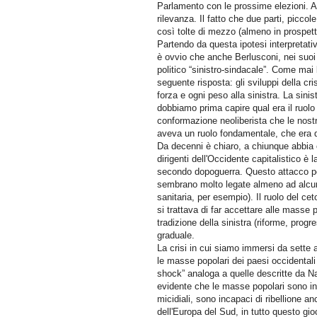
Parlamento con le prossime elezioni. Ai 
rilevanza. Il fatto che due parti, piccol
così tolte di mezzo (almeno in prospettiv
Partendo da questa ipotesi interpretativ
è ovvio che anche Berlusconi, nei suoi m
politico “sinistro-sindacale”. Come mai
seguente risposta: gli sviluppi della c
forza e ogni peso alla sinistra. La sini
dobbiamo prima capire qual era il ruolo 
conformazione neoliberista che le nostr
aveva un ruolo fondamentale, che era qu
Da decenni è chiaro, a chiunque abbia o
dirigenti dell'Occidente capitalistico è l
secondo dopoguerra. Questo attacco pot
sembrano molto legate almeno ad alcuni d
sanitaria, per esempio). Il ruolo del cet
si trattava di far accettare alle masse 
tradizione della sinistra (riforme, pro
graduale.
La crisi in cui siamo immersi da sette 
le masse popolari dei paesi occidentali
shock” analoga a quelle descritte da 
evidente che le masse popolari sono in
micidiali, sono incapaci di ribellione
dell'Europa del Sud, in tutto questo gi