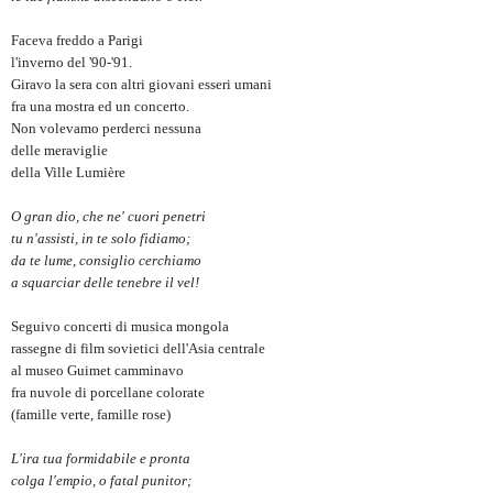
Faceva freddo
a Parigi
l'inverno del '90-'9
1.
Giravo la sera con altri giovani
esseri umani
fra una mostra ed un concerto.
Non volevamo perderci nessuna
delle meraviglie
della Ville Lumière
O gran dio, che ne' cuori penetri
tu n'assisti, in te solo fidiamo;
da te lume, consiglio cerchiamo
a squarciar delle tenebre il vel!
S
eguivo
concerti di musica mongola
rassegne di film sovietici d
e
ll'Asia centrale
al museo Guimet camminavo
fra nuvole di porcellane colorate
(famille verte, famille rose)
L'ira tua formidabile e pronta
colga l'empio, o fatal punitor;