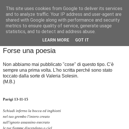
This site uses cookies from Google to deliver its services
Badiale & Tringali
and to analyze traffic. Your IP address and user-agent are
shared with Google along with performance and security
metrics to ensure quality of service, generate usage
statistics, and to detect and address abuse.
▼
LEARN MORE
GOT IT
martedì 24 novembre 2015
Forse una poesia
Non abbiamo mai pubblicato "cose" di questo tipo. C'è
sempre una prima volta. L'ho scritta perché sono stato
toccato dalla sorte di Valeria Solesin.
(M.B.)
Parigi 13-11-15
Schiudi inferno la bocca ed inghiotti
nel tuo grembo l'intero creato
sull'ignoto assassino esecrato
le tue fiamme discendano o ciel.