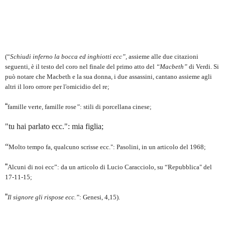
(“
Schiudi inferno la bocca ed inghiotti ecc”,
assieme alle due citazioni
seguenti, è il testo del coro nel finale del primo atto del
“Macbeth”
di Verdi. Si
può notare che Macbeth e la sua donna, i due assassini, cantano assieme agli
altri il loro orrore per l'omicidio del re;
“
famille verte, famille rose
”
: stili di porcellana cinese;
"tu hai parlato ecc.": mia figlia;
“
Molto tempo fa, qualcuno scrisse ecc.":
Pasolini, in un articolo del 1968;
“
Alcuni di noi ecc”: da un articolo di Lucio Caracciolo, su “Repubblica" del
17-11-15;
“
Il signore gli rispose ecc.”
: Genesi, 4,15).