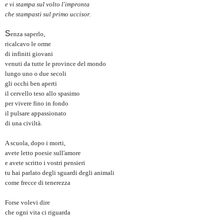
e vi stampa sul volto l'impronta
che stampasti sul primo uccisor.
S
enza saperlo,
ricalcavo le orme
di infiniti giovani
venuti da tutte le province del mondo
lungo uno o due secoli
gli occhi ben aperti
il cervello teso
allo spasimo
per
vivere
fino in fondo
il pulsare appassionato
di una civiltà.
A scuola, dopo i morti,
avete letto poesie sull'amore
e avete scritto i vostri pensieri
tu hai parlato degli sguardi degli animali
come frecce di tenerezza
Forse volevi dire
che ogni vita ci riguard
a