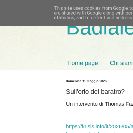
This site uses cookies from Google to 
are shared with Google along with per
statistics, and to detect and address
Badiale
Home page
Chi sia
domenica 31 maggio 2026
Sull'orlo del baratro?
Un intervento di Thomas Fa
https://krisis.info/it/2026/05