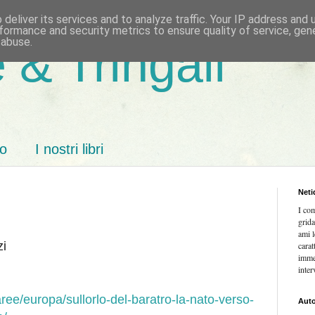
deliver its services and to analyze traffic. Your IP address and
formance and security metrics to ensure quality of service, ge
 abuse.
 & Tringali
mo
I nostri libri
Neti
I co
grida
ami l
zi
carat
imme
inter
/aree/europa/sullorlo-del-baratro-la-nato-verso-
Auto