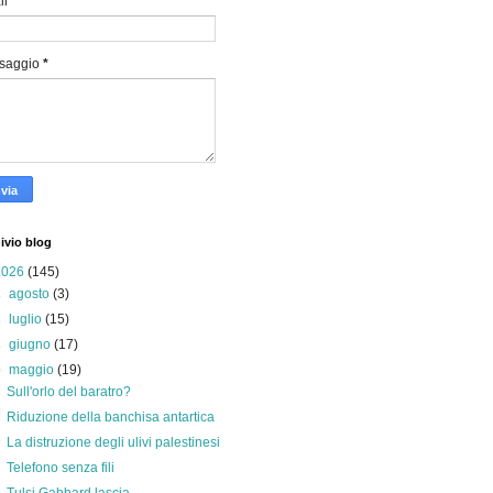
il
*
saggio
*
ivio blog
2026
(145)
►
agosto
(3)
►
luglio
(15)
►
giugno
(17)
▼
maggio
(19)
Sull'orlo del baratro?
Riduzione della banchisa antartica
La distruzione degli ulivi palestinesi
Telefono senza fili