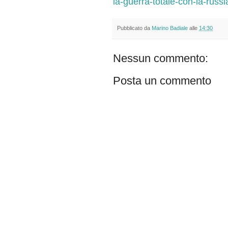
la-guerra-totale-con-la-russi
Pubblicato da
Marino Badiale
alle
14:30
Nessun commento:
Posta un commento