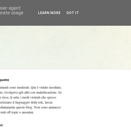
 user-agent
nerate usage
LEARN MORE
GOT IT
quette
mmenti sono moderati.
Qui è vietato insultare,
re, rivolgersi agli altri con maleducazione. Se
e risse, le urla, i modi violenti che spesso
terizzano il linguaggio della rete, lascia
diatamente questo blog. Non sono ammessi
venti off-topic o anonimi.
ri