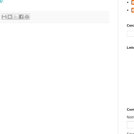
a/
Cerc
Letto
Cont
No