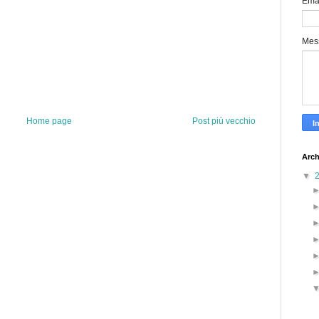
Ema
Mes
Home page
Post più vecchio
Arch
▼