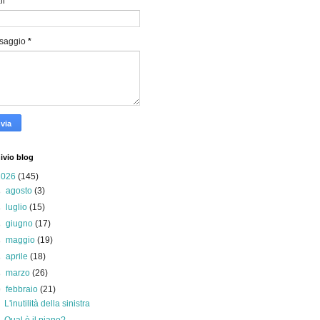
il
*
saggio
*
ivio blog
2026
(145)
►
agosto
(3)
►
luglio
(15)
►
giugno
(17)
►
maggio
(19)
►
aprile
(18)
►
marzo
(26)
▼
febbraio
(21)
L'inutilità della sinistra