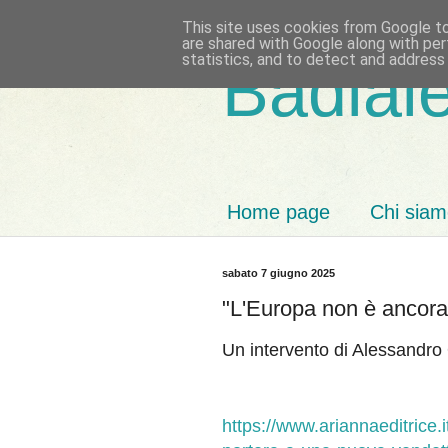
This site uses cookies from Google to 
are shared with Google along with per
statistics, and to detect and address
Badiale
Home page
Chi sia
sabato 7 giugno 2025
"L'Europa non è ancora 
Un intervento di Alessandro 
https://www.ariannaeditrice.it