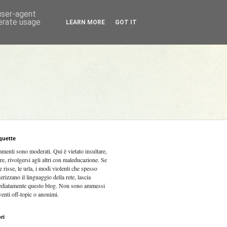
 user-agent
nerate usage
LEARN MORE
GOT IT
quette
mmenti sono moderati.
Qui è vietato insultare,
re, rivolgersi agli altri con maleducazione. Se
e risse, le urla, i modi violenti che spesso
terizzano il linguaggio della rete, lascia
diatamente questo blog. Non sono ammessi
venti off-topic o anonimi.
ri