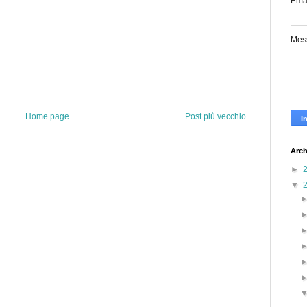
Ema
Mes
Home page
Post più vecchio
Arch
►
▼