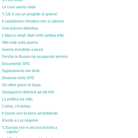
Un filo rosso
Le cose vanno male
"L'UE è ora un progetto di guerra"
Il capitalismo climatico non ci salverà
Una lezione definitiva
L'attacco degli Stati Uniti cambia tutto
Otto note sulla guerra
Guerra mondiale a pezzi
Perché la Russia ha recuperato terreno
Documento SPD
Superamento dei limiti
Dissensi nella SPD
Gli ultimi giorni di Gaza
Spiegazioni deliranti ad atti folli
La politica ha rotto
Calma, c'è tempo
Il riarmo non fa bene all'ambiente
Rivolte a Los Angeles
"L'Europa non è ancora riuscita a
capirlo"