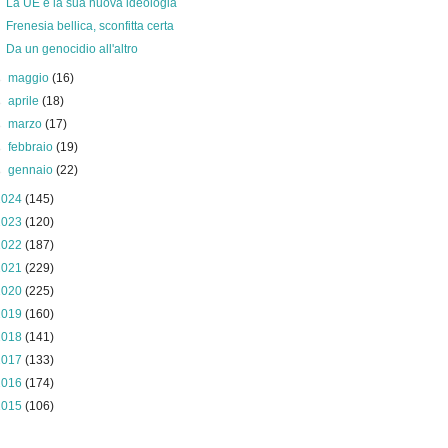
La UE e la sua nuova ideologia
Frenesia bellica, sconfitta certa
Da un genocidio all'altro
►
maggio
(16)
►
aprile
(18)
►
marzo
(17)
►
febbraio
(19)
►
gennaio
(22)
2024
(145)
2023
(120)
2022
(187)
2021
(229)
2020
(225)
2019
(160)
2018
(141)
2017
(133)
2016
(174)
2015
(106)