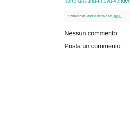
portera-a-una-nuova-vendett
Pubblicato da
Marino Badiale
alle
10:20
Nessun commento:
Posta un commento