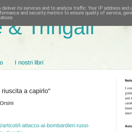
deliver its services and to analyze traffic. Your IP address and
formance and security metrics to ensure quality of service, ge
 abuse.
 & Tringali
mo
I nostri libri
Neti
I co
riuscita a capirlo"
grida
ami l
Orsini
carat
imme
inter
/articoli/l-attacco-ai-bombardieri-russi-
Auto