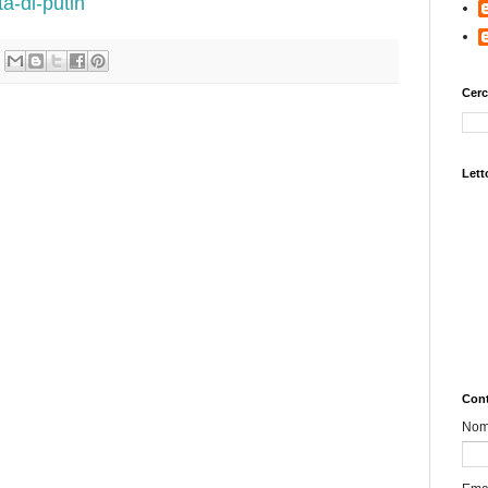
a-di-putin
Cerc
Letto
Cont
No