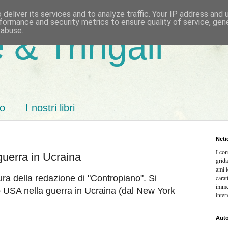
deliver its services and to analyze traffic. Your IP address and
formance and security metrics to ensure quality of service, ge
 abuse.
 & Tringali
mo
I nostri libri
Neti
I co
guerra in Ucraina
grida
ami l
cura della redazione di "Contropiano". Si
carat
imme
 USA nella guerra in Ucraina (dal New York
inter
Auto