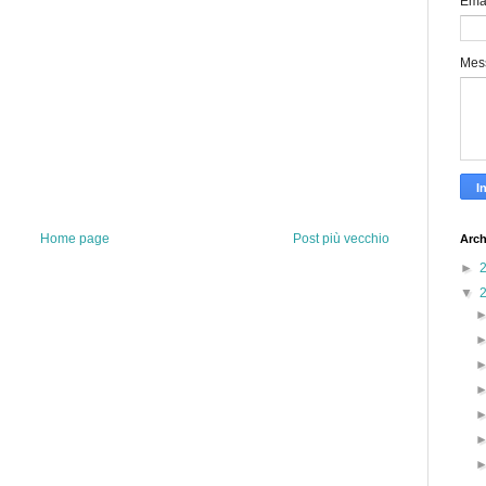
Ema
Mes
Home page
Post più vecchio
Arch
►
▼