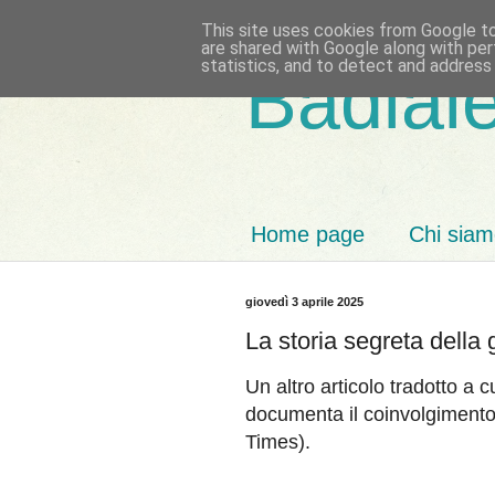
This site uses cookies from Google to 
are shared with Google along with per
statistics, and to detect and address
Badiale
Home page
Chi sia
giovedì 3 aprile 2025
La storia segreta della 
Un altro articolo tradotto a 
documenta il coinvolgimento
Times).