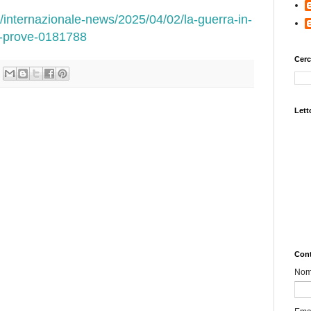
/internazionale-news/2025/04/02/la-guerra-in-
e-prove-0181788
Cerc
Letto
Cont
No