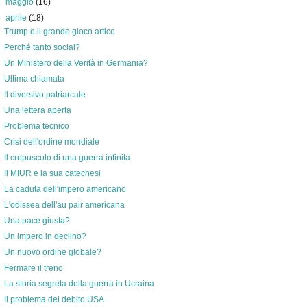
►
maggio
(16)
▼
aprile
(18)
Trump e il grande gioco artico
Perché tanto social?
Un Ministero della Verità in Germania?
Ultima chiamata
Il diversivo patriarcale
Una lettera aperta
Problema tecnico
Crisi dell'ordine mondiale
Il crepuscolo di una guerra infinita
Il MIUR e la sua catechesi
La caduta dell'impero americano
L'odissea dell'au pair americana
Una pace giusta?
Un impero in declino?
Un nuovo ordine globale?
Fermare il treno
La storia segreta della guerra in Ucraina
Il problema del debito USA