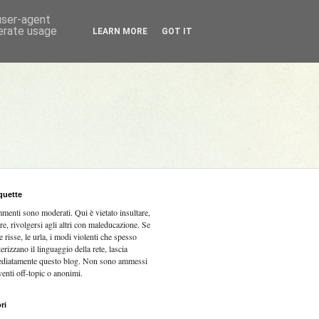
 user-agent
nerate usage
LEARN MORE
GOT IT
quette
mmenti sono moderati.
Qui è vietato insultare,
re, rivolgersi agli altri con maleducazione. Se
e risse, le urla, i modi violenti che spesso
terizzano il linguaggio della rete, lascia
diatamente questo blog. Non sono ammessi
venti off-topic o anonimi.
ri