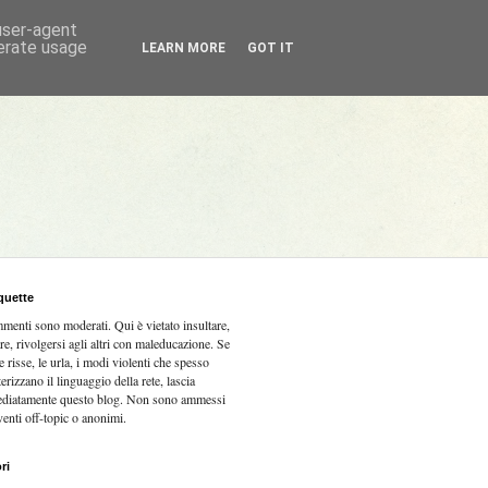
 user-agent
nerate usage
LEARN MORE
GOT IT
quette
mmenti sono moderati.
Qui è vietato insultare,
re, rivolgersi agli altri con maleducazione. Se
e risse, le urla, i modi violenti che spesso
terizzano il linguaggio della rete, lascia
diatamente questo blog. Non sono ammessi
venti off-topic o anonimi.
ri