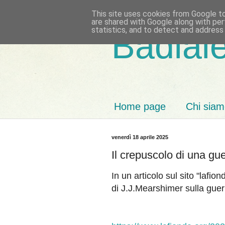
This site uses cookies from Google to 
are shared with Google along with per
statistics, and to detect and address
Badiale
Home page
Chi sia
venerdì 18 aprile 2025
Il crepuscolo di una guer
In un articolo sul sito "lafi
di J.J.Mearshimer sulla guer