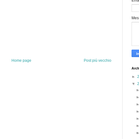
Ema
Mes
Home page
Post più vecchio
Arch
►
▼