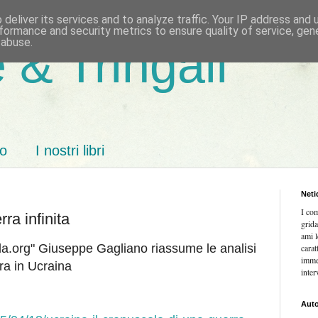
deliver its services and to analyze traffic. Your IP address and
formance and security metrics to ensure quality of service, ge
 abuse.
 & Tringali
mo
I nostri libri
Neti
I co
ra infinita
grida
ami l
onda.org" Giuseppe Gagliano riassume le analisi
carat
imme
ra in Ucraina
inter
Auto