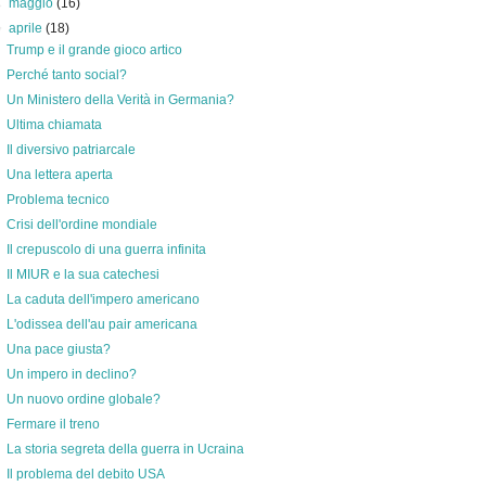
►
maggio
(16)
▼
aprile
(18)
Trump e il grande gioco artico
Perché tanto social?
Un Ministero della Verità in Germania?
Ultima chiamata
Il diversivo patriarcale
Una lettera aperta
Problema tecnico
Crisi dell'ordine mondiale
Il crepuscolo di una guerra infinita
Il MIUR e la sua catechesi
La caduta dell'impero americano
L'odissea dell'au pair americana
Una pace giusta?
Un impero in declino?
Un nuovo ordine globale?
Fermare il treno
La storia segreta della guerra in Ucraina
Il problema del debito USA