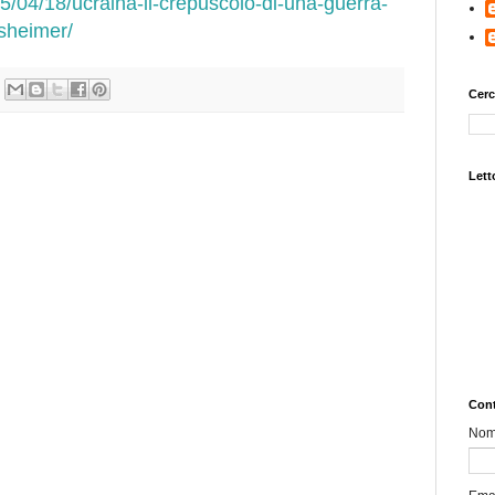
5/04/18/ucraina-il-crepuscolo-di-una-guerra-
rsheimer/
Cerc
Letto
Cont
No