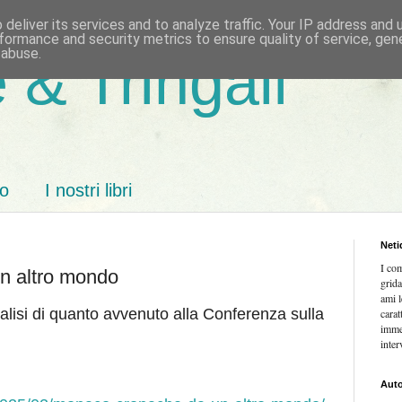
deliver its services and to analyze traffic. Your IP address and
formance and security metrics to ensure quality of service, ge
 abuse.
 & Tringali
mo
I nostri libri
Neti
I co
n altro mondo
grida
ami l
nalisi di quanto avvenuto alla Conferenza sulla
carat
imme
inter
Auto