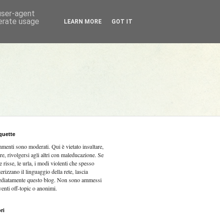
 user-agent
nerate usage
LEARN MORE
GOT IT
quette
mmenti sono moderati.
Qui è vietato insultare,
re, rivolgersi agli altri con maleducazione. Se
e risse, le urla, i modi violenti che spesso
terizzano il linguaggio della rete, lascia
diatamente questo blog. Non sono ammessi
venti off-topic o anonimi.
ri