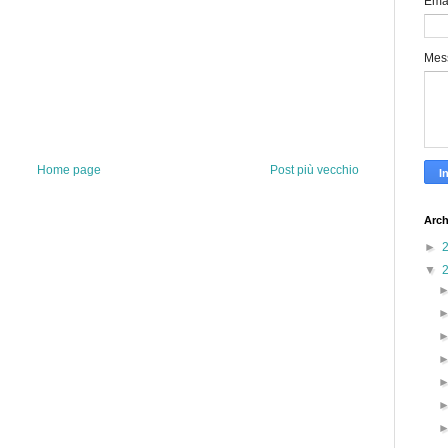
Ema
Mes
Home page
Post più vecchio
Arch
►
▼