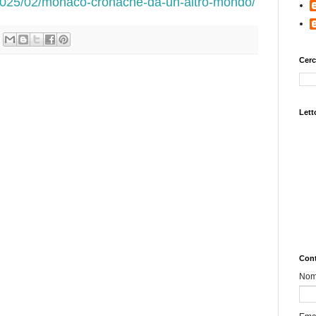
t/2025/02/monaco-cronache-da-un-altro-mondo/
Cerc
Letto
Cont
No