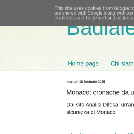
This site uses cookies from Google to 
are shared with Google along with per
statistics, and to detect and address
Badiale
Home page
Chi sia
martedì 18 febbraio 2025
Monaco: cronache da u
Dal sito Analisi Difesa, un'a
sicurezza di Monaco