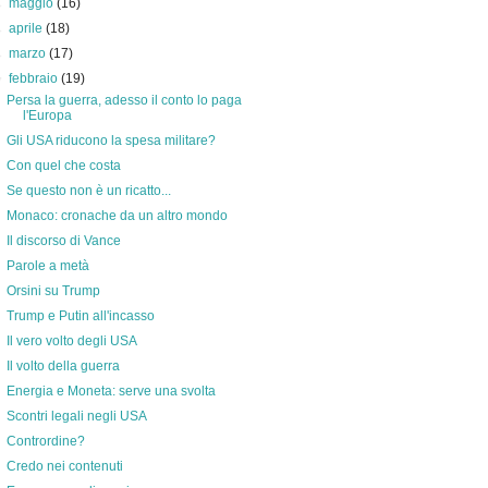
►
maggio
(16)
►
aprile
(18)
►
marzo
(17)
▼
febbraio
(19)
Persa la guerra, adesso il conto lo paga
l'Europa
Gli USA riducono la spesa militare?
Con quel che costa
Se questo non è un ricatto...
Monaco: cronache da un altro mondo
Il discorso di Vance
Parole a metà
Orsini su Trump
Trump e Putin all'incasso
Il vero volto degli USA
Il volto della guerra
Energia e Moneta: serve una svolta
Scontri legali negli USA
Contrordine?
Credo nei contenuti