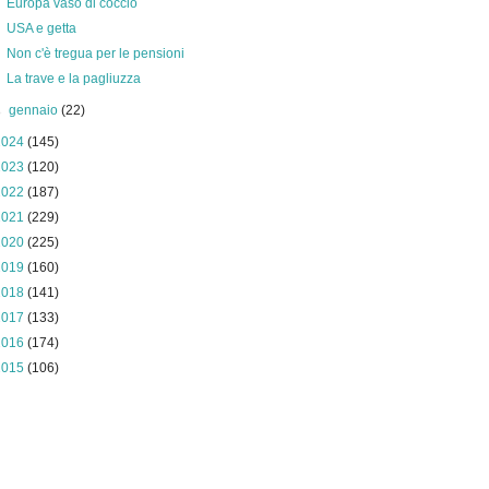
Europa vaso di coccio
USA e getta
Non c'è tregua per le pensioni
La trave e la pagliuzza
►
gennaio
(22)
2024
(145)
2023
(120)
2022
(187)
2021
(229)
2020
(225)
2019
(160)
2018
(141)
2017
(133)
2016
(174)
2015
(106)