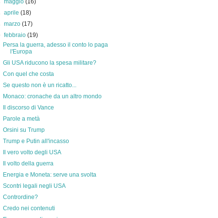
►
maggio
(16)
►
aprile
(18)
►
marzo
(17)
▼
febbraio
(19)
Persa la guerra, adesso il conto lo paga
l'Europa
Gli USA riducono la spesa militare?
Con quel che costa
Se questo non è un ricatto...
Monaco: cronache da un altro mondo
Il discorso di Vance
Parole a metà
Orsini su Trump
Trump e Putin all'incasso
Il vero volto degli USA
Il volto della guerra
Energia e Moneta: serve una svolta
Scontri legali negli USA
Contrordine?
Credo nei contenuti