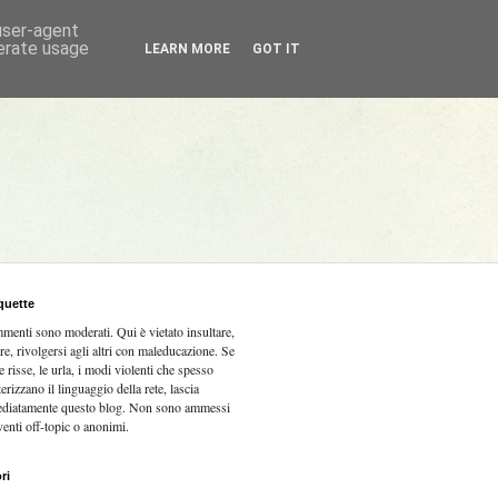
 user-agent
nerate usage
LEARN MORE
GOT IT
quette
mmenti sono moderati.
Qui è vietato insultare,
re, rivolgersi agli altri con maleducazione. Se
e risse, le urla, i modi violenti che spesso
terizzano il linguaggio della rete, lascia
diatamente questo blog. Non sono ammessi
venti off-topic o anonimi.
ri