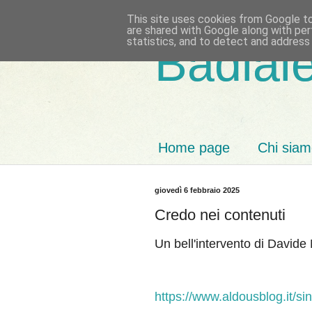
This site uses cookies from Google to 
are shared with Google along with per
statistics, and to detect and address
Badiale
Home page
Chi sia
giovedì 6 febbraio 2025
Credo nei contenuti
Un bell'intervento di Davide
https://www.aldousblog.it/s