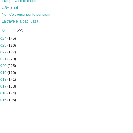
Europa vaso di coccio
USA e getta
Non c'è tregua per le pensioni
La trave e la pagliuzza
►
gennaio
(22)
2024
(145)
2023
(120)
2022
(187)
2021
(229)
2020
(225)
2019
(160)
2018
(141)
2017
(133)
2016
(174)
2015
(106)