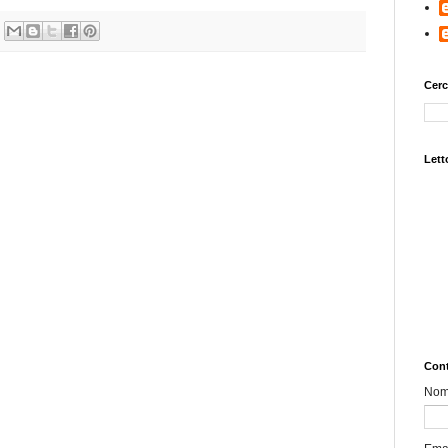
Cerc
Letto
Cont
No