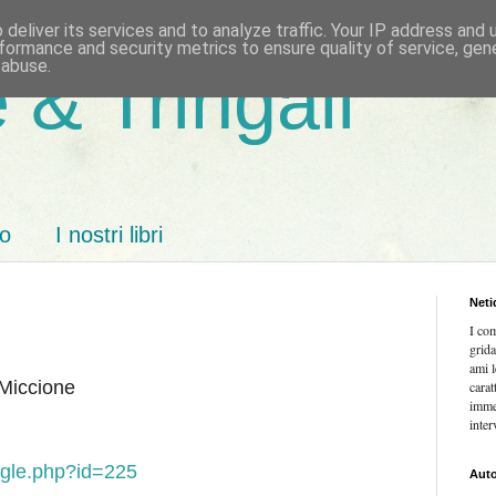
deliver its services and to analyze traffic. Your IP address and
formance and security metrics to ensure quality of service, ge
 abuse.
 & Tringali
mo
I nostri libri
Neti
I co
grida
ami l
 Miccione
carat
imme
inter
ingle.php?id=225
Auto