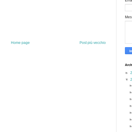
Ema
Mes
Home page
Post più vecchio
Arch
►
▼