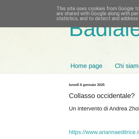
This site uses cookies from Google to 
are shared with Google along with per
statistics, and to detect and address
Badiale
Home page
Chi sia
lunedì 6 gennaio 2025
Collasso occidentale?
Un intervento di Andrea Zh
https://www.ariannaeditrice.i