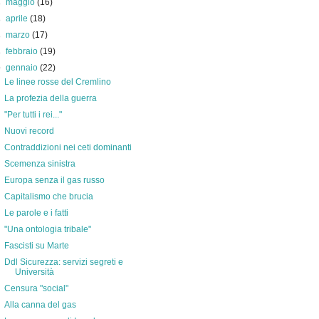
►
maggio
(16)
►
aprile
(18)
►
marzo
(17)
►
febbraio
(19)
▼
gennaio
(22)
Le linee rosse del Cremlino
La profezia della guerra
"Per tutti i rei..."
Nuovi record
Contraddizioni nei ceti dominanti
Scemenza sinistra
Europa senza il gas russo
Capitalismo che brucia
Le parole e i fatti
"Una ontologia tribale"
Fascisti su Marte
Ddl Sicurezza: servizi segreti e
Università
Censura "social"
Alla canna del gas