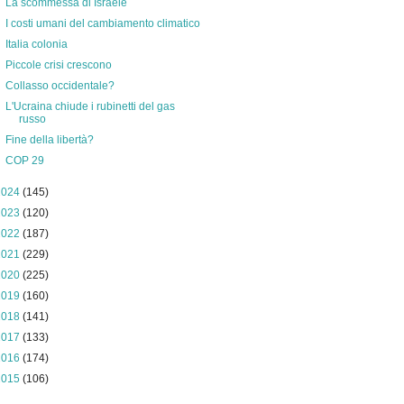
La scommessa di Israele
I costi umani del cambiamento climatico
Italia colonia
Piccole crisi crescono
Collasso occidentale?
L'Ucraina chiude i rubinetti del gas
russo
Fine della libertà?
COP 29
2024
(145)
2023
(120)
2022
(187)
2021
(229)
2020
(225)
2019
(160)
2018
(141)
2017
(133)
2016
(174)
2015
(106)