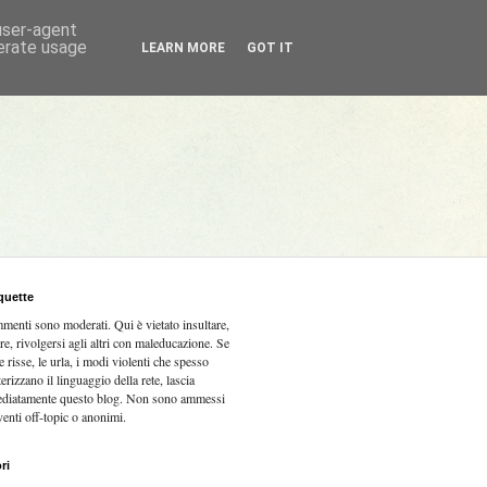
 user-agent
nerate usage
LEARN MORE
GOT IT
quette
mmenti sono moderati.
Qui è vietato insultare,
re, rivolgersi agli altri con maleducazione. Se
e risse, le urla, i modi violenti che spesso
terizzano il linguaggio della rete, lascia
diatamente questo blog. Non sono ammessi
venti off-topic o anonimi.
ri