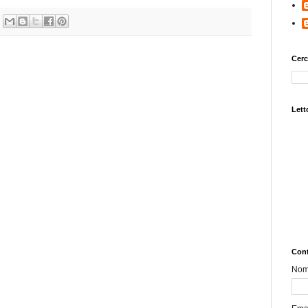
Cerc
Letto
Cont
No