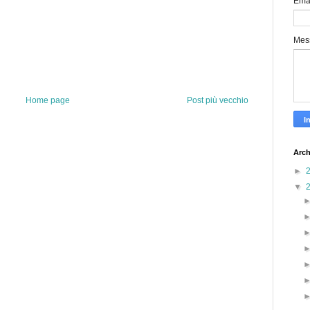
Ema
Mes
Home page
Post più vecchio
Arch
►
▼