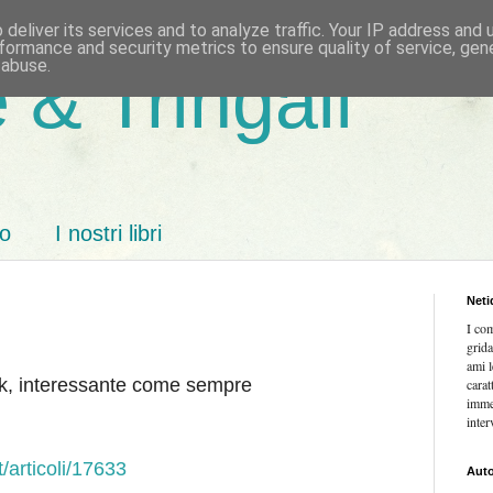
deliver its services and to analyze traffic. Your IP address and
formance and security metrics to ensure quality of service, ge
 abuse.
 & Tringali
mo
I nostri libri
Neti
I co
grida
ami l
ok, interessante come sempre
carat
imme
inter
t/articoli/17633
Auto