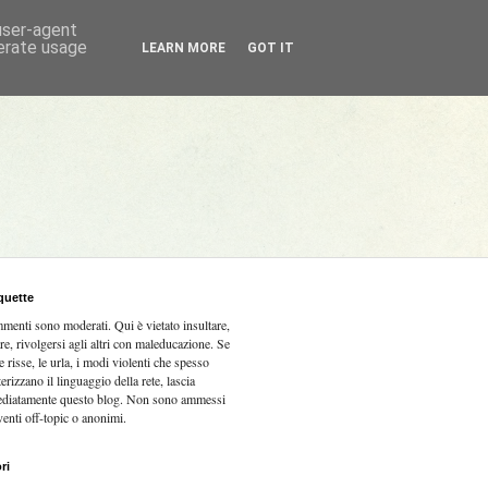
 user-agent
nerate usage
LEARN MORE
GOT IT
quette
mmenti sono moderati.
Qui è vietato insultare,
re, rivolgersi agli altri con maleducazione. Se
e risse, le urla, i modi violenti che spesso
terizzano il linguaggio della rete, lascia
diatamente questo blog. Non sono ammessi
venti off-topic o anonimi.
ri