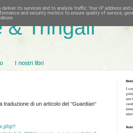
deliver its services and to analyze traffic. Your IP address and
formance and security metrics to ensure quality of service, ge
 abuse.
 & Tringali
mo
I nostri libri
Neti
I co
grida
ami l
a traduzione di un articolo del "Guardian"
carat
imme
inter
ex.php?
Auto