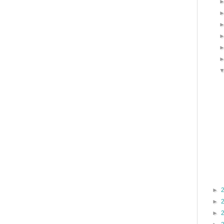
►
►
►