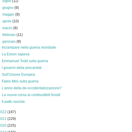
►
luglio
(11)
►
giugno
(9)
►
maggio
(9)
►
aprile
(10)
►
marzo
(8)
►
febbraio
(11)
▼
gennaio
(9)
Inciampare nella guerra mondiale
La Exxon sapeva
Emmanuel Todd sulla guerra
I governi della precarietà
Sull'Unione Europea
Fabio Mini sulla guerra
L'anno della de-occidentalizzazione?
La nuova corsa ai combustibili fossili
Il patto suicida
2022
(187)
2021
(229)
2020
(225)