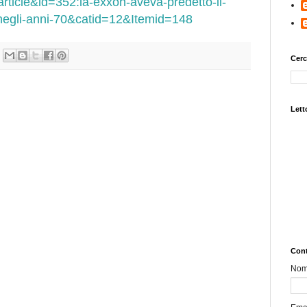
ticle&id=352:la-exxon-aveva-predetto-il-
negli-anni-70&catid=12&Itemid=148
Cerc
Letto
Cont
No