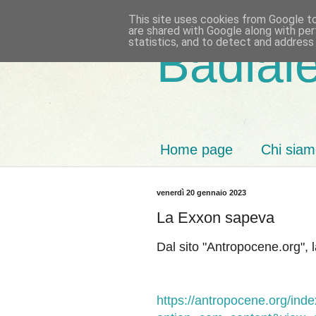
This site uses cookies from Google to 
are shared with Google along with per
statistics, and to detect and address
Badiale
Home page
Chi sia
venerdì 20 gennaio 2023
La Exxon sapeva
Dal sito "Antropocene.org", l
https://antropocene.org/ind