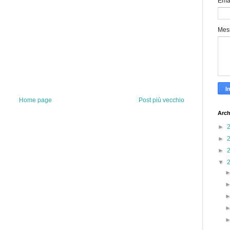
Ema
Mes
Home page
Post più vecchio
Arch
►
►
►
▼