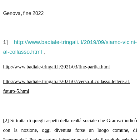
Genova, fine 2022
1]
http://www.badiale-tringali.it/2019/09/siamo-vicini-
al-collasso.html
,
http://www.badiale-tringali.it/2021/03/fine-partita.html
http://www.badiale-tringali.it/2021/07/verso-il-collasso-lettere-al-
futuro-5.html
[2]
Si tratta di quegli aspetti della realtà sociale che Gramsci indicò
con la nozione, oggi divenuta forse un luogo comune, di
“egemonia”.
Per una prima introduzione si veda il capitolo relativo