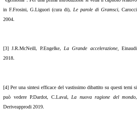
in F.Frosini, G.Liguori (cura di),
Le parole di Gramsci
, Carocci
2004.
[3] J.R.McNeill, P.Engelke,
La
G
rande accelerazione,
Einaudi
2018.
[4] Per una sintesi efficace del vastissimo dibattito su questi temi si
pu
ò
vedere P.Dardot, C.Laval,
La nuova ragione del mondo
,
Deriveapprodi 2019.