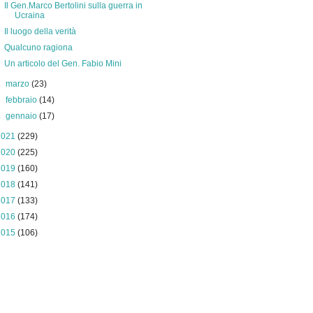
Il Gen.Marco Bertolini sulla guerra in
Ucraina
Il luogo della verità
Qualcuno ragiona
Un articolo del Gen. Fabio Mini
►
marzo
(23)
►
febbraio
(14)
►
gennaio
(17)
2021
(229)
2020
(225)
2019
(160)
2018
(141)
2017
(133)
2016
(174)
2015
(106)