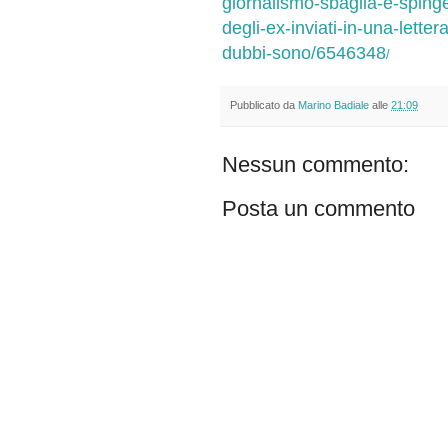
giornalismo-sbaglia-e-spinge-
degli-ex-inviati-in-una-lette
dubbi-sono/6546348
/
Pubblicato da
Marino Badiale
alle
21:09
Nessun commento:
Posta un commento