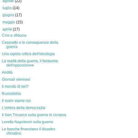
►
agosto
(22)
►
luglio
(14)
►
giugno
(17)
►
maggio
(15)
▼
aprile
(17)
Crisi e sfiducia
Cesaratto e le conseguenze della
guerra
Una rapida critica dell'ideologia
La realtà della guerra, il fantasma
dell'opposizione
Aridità
Giornali viennesi
Il mondo di ieri?
Russofobia
Il sushi siamo noi
L'ombra della democrazia
Il Gen.Tricarico sulla guerra in Ucraina
Loretta Napoleoni sulla guerra
Le banche finanziano il disastro
climatico