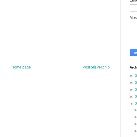
Ema
Mes
Home page
Post più vecchio
Arch
►
►
►
►
▼