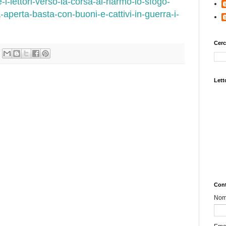
i-lettori-verso-la-corsa-al-riarmo-lo-sfogo-
ra-aperta-basta-con-buoni-e-cattivi-in-guerra-i-
Cerc
Letto
Cont
No