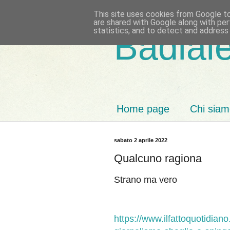
This site uses cookies from Google to 
are shared with Google along with per
statistics, and to detect and address
Badiale
Home page
Chi sia
sabato 2 aprile 2022
Qualcuno ragiona
Strano ma vero
https://www.ilfattoquotidiano