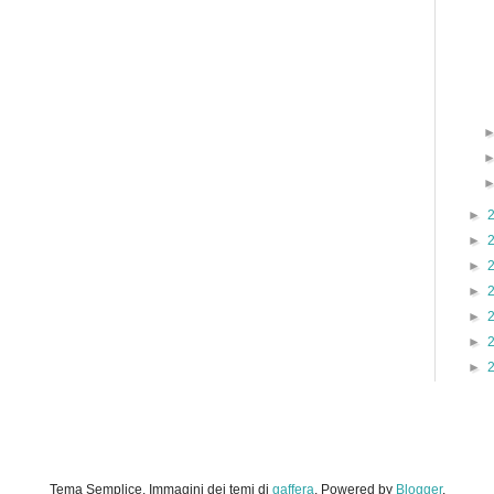
►
►
►
►
►
►
►
Tema Semplice. Immagini dei temi di
gaffera
. Powered by
Blogger
.