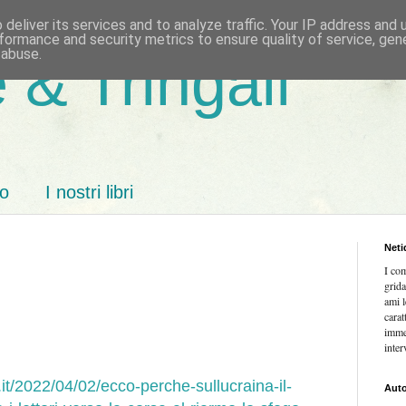
deliver its services and to analyze traffic. Your IP address and
formance and security metrics to ensure quality of service, ge
 abuse.
 & Tringali
mo
I nostri libri
Neti
I co
grida
ami l
carat
imme
inter
.it/2022/04/02/ecco-perche-sullucraina-il-
Auto