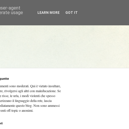
 user-agent
nerate usage
LEARN MORE
GOT IT
quette
mmenti sono moderati.
Qui è vietato insultare,
re, rivolgersi agli altri con maleducazione. Se
e risse, le urla, i modi violenti che spesso
terizzano il linguaggio della rete, lascia
diatamente questo blog. Non sono ammessi
venti off-topic o anonimi.
ri