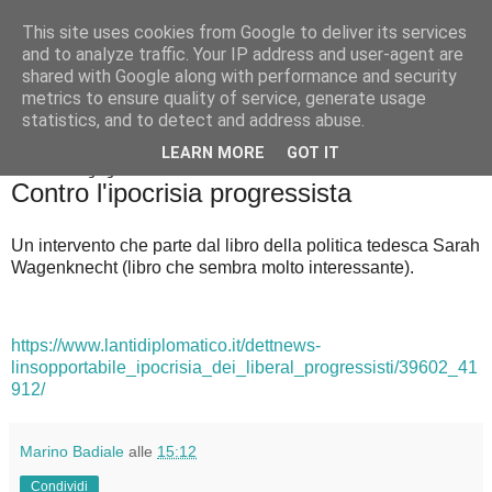
This site uses cookies from Google to deliver its services
Badiale & Tringali
and to analyze traffic. Your IP address and user-agent are
shared with Google along with performance and security
metrics to ensure quality of service, generate usage
statistics, and to detect and address abuse.
▼
LEARN MORE
GOT IT
domenica 20 giugno 2021
Contro l'ipocrisia progressista
Un intervento che parte dal libro della politica tedesca Sarah
Wagenknecht (libro che sembra molto interessante).
https://www.la
ntidiplomatico.it/dettnews-
linsopportabile_ipocrisia_dei_liberal_progressisti/39602_41
912/
Marino Badiale
alle
15:12
Condividi