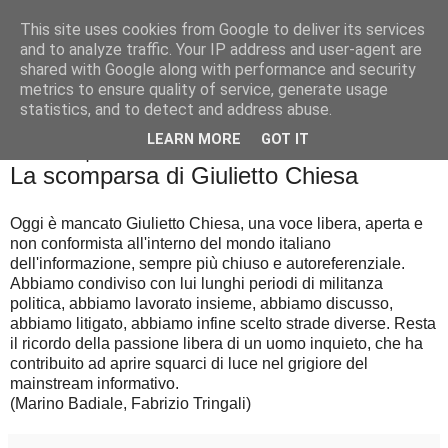
This site uses cookies from Google to deliver its services
Badiale & Tringali
and to analyze traffic. Your IP address and user-agent are
shared with Google along with performance and security
metrics to ensure quality of service, generate usage
statistics, and to detect and address abuse.
▼
LEARN MORE
GOT IT
domenica 26 aprile 2020
La scomparsa di Giulietto Chiesa
Oggi è mancato Giulietto Chiesa, una voce libera, aperta e
non conformista all'interno del mondo italiano
dell'informazione, sempre più chiuso e autoreferenziale.
Abbiamo condiviso con lui lunghi periodi di militanza
politica, abbiamo lavorato insieme, abbiamo discusso,
abbiamo litigato, abbiamo infine scelto strade diverse. Resta
il ricordo della passione libera di un uomo inquieto, che ha
contribuito ad aprire squarci di luce nel grigiore del
mainstream informativo.
(Marino Badiale, Fabrizio Tringali)