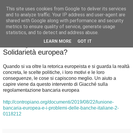
This site uses cookies from Google to deliver its services
Badiale & Tringali
and to analyze traffic. Your IP address and user-agent are
shared with Google along with performance and security
metrics to ensure quality of service, generate usage
statistics, and to detect and address abuse.
▼
LEARN MORE
GOT IT
mercoledì 28 agosto 2019
Solidarietà europea?
Quando si va oltre la retorica europeista e si guarda la realtà
concreta, le scelte politiche, i loro motivi e le loro
conseguenze, le cose si capiscono meglio. Un aiuto a
capire viene da questo intervento di Giacché sulla
regolamentazione bancaria europea
http://contropiano.org/documenti/2019/08/22/lunione-
bancaria-europea-e-i-problemi-delle-banche-italiane-2-
0118212