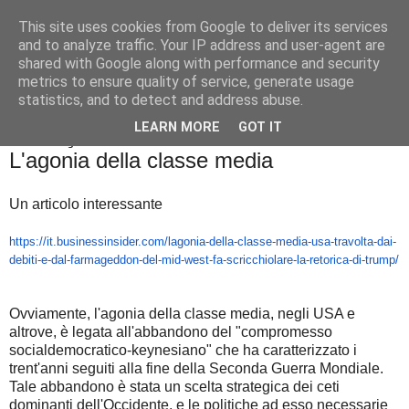
This site uses cookies from Google to deliver its services
Badiale & Tringali
and to analyze traffic. Your IP address and user-agent are
shared with Google along with performance and security
metrics to ensure quality of service, generate usage
statistics, and to detect and address abuse.
▼
LEARN MORE
GOT IT
martedì 13 agosto 2019
L'agonia della classe media
Un articolo interessante
https://it.businessinsider.
com/lagonia-della-classe-
media-usa-travolta-dai-
debiti-
e-dal-farmageddon-del-mid-
west-fa-scricchiolare-la-
retorica-di-trump/
Ovviamente, l'agonia della classe media, negli USA e
altrove, è legata all'abbandono del "compromesso
socialdemocratico-keynesiano" che ha caratterizzato i
trent'anni seguiti alla fine della Seconda Guerra Mondiale.
Tale abbandono è stata un scelta strategica dei ceti
dominanti dell'Occidente, e le politiche ad esso necessarie