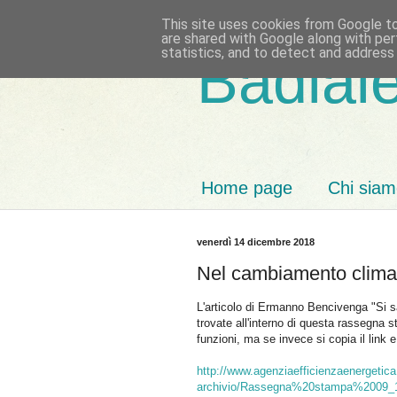
This site uses cookies from Google to 
are shared with Google along with per
statistics, and to detect and address
Badiale
Home page
Chi sia
venerdì 14 dicembre 2018
Nel cambiamento climati
L'articolo di Ermanno Bencivenga "Si s
trovate all'interno di questa rassegna
funzioni, ma se invece si copia il link 
http://www.agenziaefficienzaenergetic
archivio/Rassegna%20stampa%2009_1