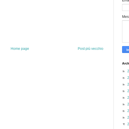
Ema
Mes
Home page
Post più vecchio
Arch
►
►
►
►
►
►
►
►
▼