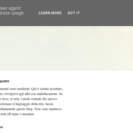
 user-agent
nerate usage
LEARN MORE
GOT IT
quette
mmenti sono moderati.
Qui è vietato insultare,
re, rivolgersi agli altri con maleducazione. Se
e risse, le urla, i modi violenti che spesso
terizzano il linguaggio della rete, lascia
diatamente questo blog. Non sono ammessi
venti off-topic o anonimi.
ri