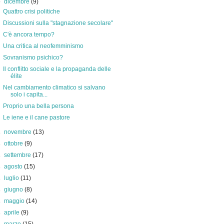
▼
dicembre
(9)
Quattro crisi politiche
Discussioni sulla "stagnazione secolare"
C'è ancora tempo?
Una critica al neofemminismo
Sovranismo psichico?
Il conflitto sociale e la propaganda delle
élite
Nel cambiamento climatico si salvano
solo i capita...
Proprio una bella persona
Le iene e il cane pastore
►
novembre
(13)
►
ottobre
(9)
►
settembre
(17)
►
agosto
(15)
►
luglio
(11)
►
giugno
(8)
►
maggio
(14)
►
aprile
(9)