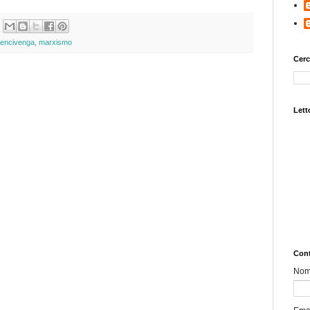
encivenga
,
marxismo
Cerc
Letto
Cont
No