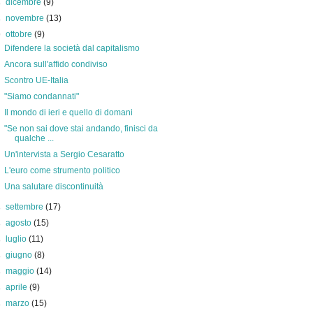
►
dicembre
(9)
►
novembre
(13)
▼
ottobre
(9)
Difendere la società dal capitalismo
Ancora sull'affido condiviso
Scontro UE-Italia
"Siamo condannati"
Il mondo di ieri e quello di domani
"Se non sai dove stai andando, finisci da
qualche ...
Un'intervista a Sergio Cesaratto
L'euro come strumento politico
Una salutare discontinuità
►
settembre
(17)
►
agosto
(15)
►
luglio
(11)
►
giugno
(8)
►
maggio
(14)
►
aprile
(9)
►
marzo
(15)