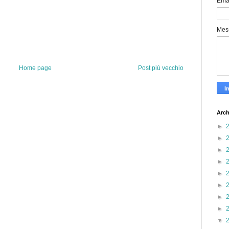
Ema
Mes
Home page
Post più vecchio
Arch
►
►
►
►
►
►
►
►
▼