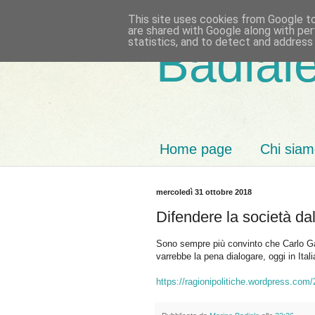
This site uses cookies from Google to 
are shared with Google along with per
statistics, and to detect and address
Badiale
Home page
Chi sia
mercoledì 31 ottobre 2018
Difendere la società da
Sono sempre più convinto che Carlo Galli
varrebbe la pena dialogare, oggi in Itali
https://ragionipolitiche.wordpress.com/2