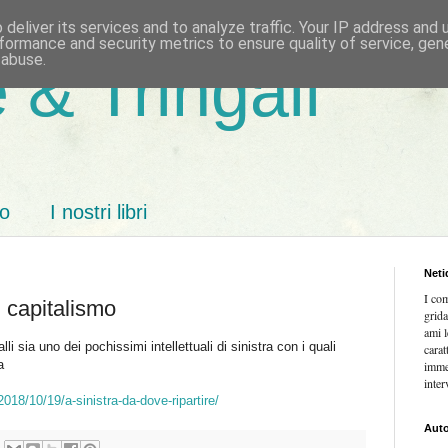
deliver its services and to analyze traffic. Your IP address and
formance and security metrics to ensure quality of service, ge
 abuse.
 & Tringali
mo
I nostri libri
Neti
I co
l capitalismo
grida
ami l
 sia uno dei pochissimi intellettuali di sinistra con i quali
carat
a
imme
inter
018/10/19/a-sinistra-da-dove-ripartire/
Auto