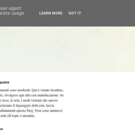
 user-agent
nerate usage
LEARN MORE
GOT IT
quette
mmenti sono moderati.
Qui è vietato insultare,
re, rivolgersi agli altri con maleducazione. Se
e risse, le urla, i modi violenti che spesso
terizzano il linguaggio della rete, lascia
diatamente questo blog. Non sono ammessi
venti off-topic o anonimi.
ri