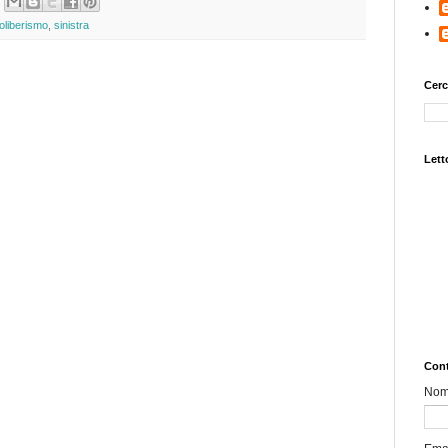
oliberismo
,
sinistra
Cerc
Letto
Cont
No