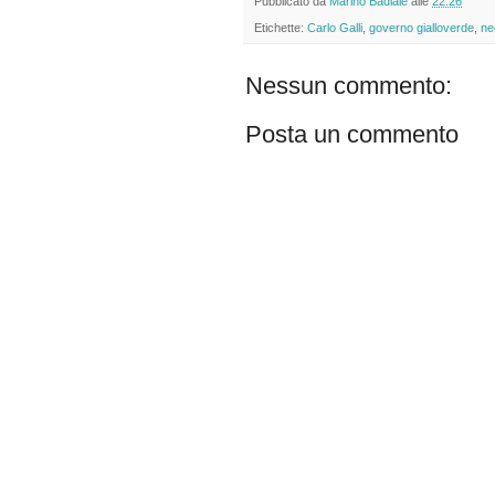
Pubblicato da
Marino Badiale
alle
22:26
Etichette:
Carlo Galli
,
governo gialloverde
,
ne
Nessun commento:
Posta un commento