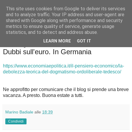
This site uses cookies from Google to deliver its services
Badiale & Tringali
and to analyze traffic. Your IP address and user-agent are
shared with Google along with performance and security
metrics to ensure quality of service, generate usage
statistics, and to detect and address abuse.
▼
LEARN MORE
GOT IT
domenica 5 agosto 2018
Dubbi sull'euro. In Germania
https://www.economiaepolitica.it/il-pensiero-economico/la-
debolezza-teorica-del-dogmatismo-ordoliberale-tedesco/
Ne approfitto per comunicare che il blog si prende una breve
vacanza. A presto. Buona estate a tutti.
Marino Badiale
alle
18:39
Condividi