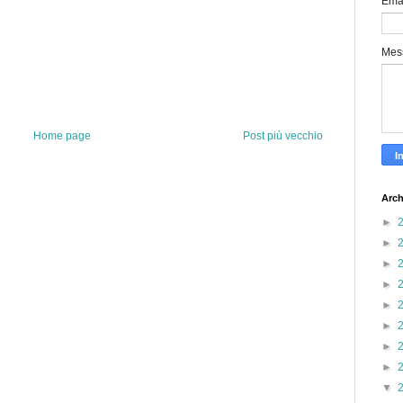
Ema
Mes
Home page
Post più vecchio
Arch
►
►
►
►
►
►
►
►
▼