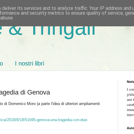
deliver its services and to analyze traffic. Your IP address and
formance and security metrics to ensure quality of service, ge
 abuse.
 & Tringali
mo
I nostri libri
Neti
I co
ragedia di Genova
grida
ami l
nto di Domenico Moro (a parte l'idea di ulteriori ampliamenti
carat
imme
inter
litica/2018/8/18/51695-genova-una-tragedia-con-due-
Auto