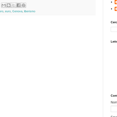
oro
,
euro
,
Genova
,
liberismo
Cerc
Letto
Cont
No