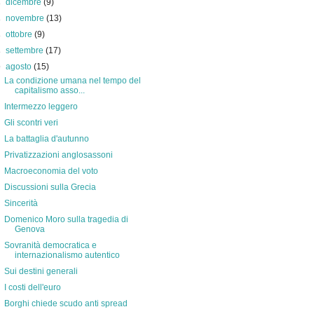
►
dicembre
(9)
►
novembre
(13)
►
ottobre
(9)
►
settembre
(17)
▼
agosto
(15)
La condizione umana nel tempo del
capitalismo asso...
Intermezzo leggero
Gli scontri veri
La battaglia d'autunno
Privatizzazioni anglosassoni
Macroeconomia del voto
Discussioni sulla Grecia
Sincerità
Domenico Moro sulla tragedia di
Genova
Sovranità democratica e
internazionalismo autentico
Sui destini generali
I costi dell'euro
Borghi chiede scudo anti spread