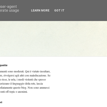
 user-agent
nerate usage
LEARN MORE
GOT IT
quette
mmenti sono moderati.
Qui è vietato insultare,
re, rivolgersi agli altri con maleducazione. Se
e risse, le urla, i modi violenti che spesso
terizzano il linguaggio della rete, lascia
diatamente questo blog. Non sono ammessi
venti off-topic o anonimi.
ri