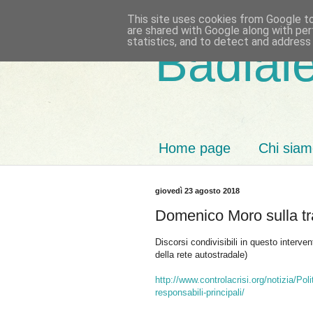
This site uses cookies from Google to 
are shared with Google along with per
statistics, and to detect and address
Badiale
Home page
Chi sia
giovedì 23 agosto 2018
Domenico Moro sulla t
Discorsi condivisibili in questo interve
della rete autostradale)
http://www.controlacrisi.org/notizia/Po
responsabili-principali/