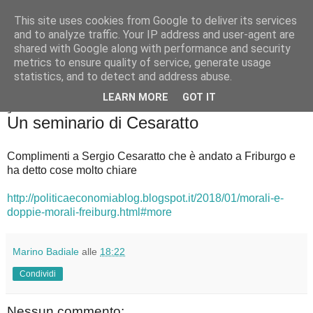
This site uses cookies from Google to deliver its services
Badiale & Tringali
and to analyze traffic. Your IP address and user-agent are
shared with Google along with performance and security
metrics to ensure quality of service, generate usage
statistics, and to detect and address abuse.
▼
LEARN MORE
GOT IT
giovedì 15 febbraio 2018
Un seminario di Cesaratto
Complimenti a Sergio Cesaratto che è andato a Friburgo e
ha detto cose molto chiare
http://politicaeconomiablog.blogspot.it/2018/01/morali-e-
doppie-morali-freiburg.html#more
Marino Badiale
alle
18:22
Condividi
Nessun commento: