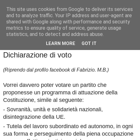
This site uses cookies from Google to deliver its services
Badiale & Tringali
and to analyze traffic. Your IP address and user-agent are
shared with Google along with performance and security
metrics to ensure quality of service, generate usage
statistics, and to detect and address abuse.
▼
LEARN MORE
GOT IT
domenica 18 febbraio 2018
Dichiarazione di voto
(Riprendo dal profilo facebook di Fabrizio. M.B.)
Vorrei davvero poter votare un partito che
proponesse un programma di attuazione della
Costituzione, simile al seguente:
- Sovranità, unità e solidarietà nazionali,
disintegrazione della UE.
- Tutela del lavoro subordinato ed autonomo, in ogni
sua forma e perseguimento della piena occupazione