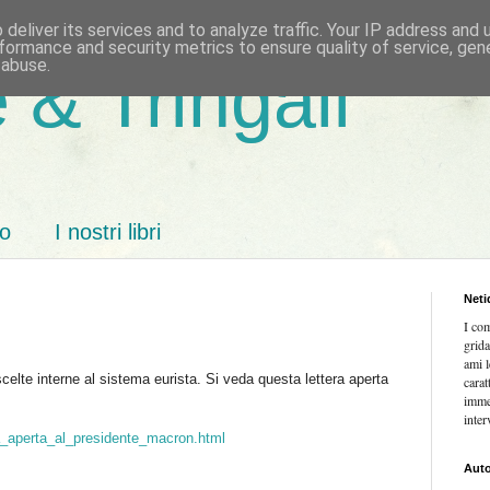
deliver its services and to analyze traffic. Your IP address and
formance and security metrics to ensure quality of service, ge
 abuse.
 & Tringali
mo
I nostri libri
Neti
I co
grida
ami l
elte interne al sistema eurista. Si veda questa lettera aperta
carat
imme
inter
era_aperta_al_presidente_macron.html
Auto