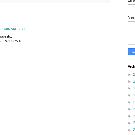
Ema
Mes
7 alle ore 16:08
questo:
?v=Lw2TKtt9sCE
Arch
►
►
►
►
►
►
►
►
►