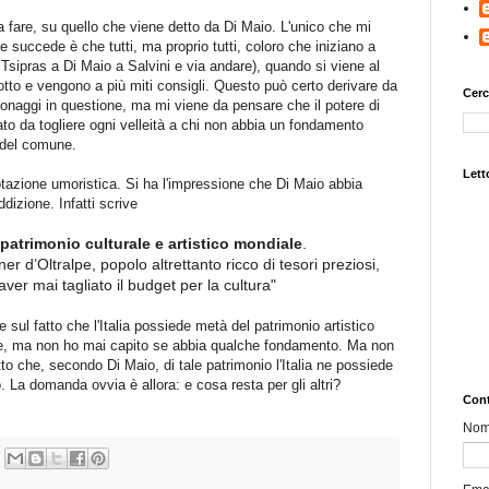
 fare, su quello che viene detto da Di Maio. L'unico che mi
 succede è che tutti, ma proprio tutti, coloro che iniziano a
 Tsipras a Di Maio a Salvini e via andare), quando si viene al
tto e vengono a più miti consigli. Questo può certo derivare da
Cerc
rsonaggi in questione, ma mi viene da pensare che il potere di
ato da togliere ogni velleità a chi non abbia un fondamento
 del comune.
Letto
otazione umoristica. Si ha l'impressione che Di Maio abbia
dizione. Infatti scrive
patrimonio culturale e artistico mondiale
.
r d’Oltralpe, popolo altrettanto ricco di tesori preziosi,
aver mai tagliato il budget per la cultura"
sul fatto che l'Italia possiede metà del patrimonio artistico
olte, ma non ho mai capito se abbia qualche fondamento. Ma non
atto che, secondo Di Maio, di tale patrimonio l'Italia ne possiede
. La domanda ovvia è allora: e cosa resta per gli altri?
Cont
No