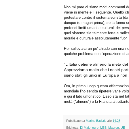
Non mi pare ci siano molti commenti da
viene in mente è il seguente. Quello che
protestare contro il sistema eurista (da
dunque (e magari prima), se la fanno so
profondi limiti umani e culturali dei pe
quel sistema sia talmente forte e radic
morale e culturale assolutamente fuori
Per sollevarci un po' chiudo con una n
qualche problema con l'operazione di ad
L'Italia detiene almeno la metà del
"
Apprezziamo molto che i nostri partne
siano stati gli unici in Europa a non 
Ora, in primo luogo questa affermazione 
mondiale l'ho sentita ripetere varie v
è qui il lato umoristico. Esso sta nel f
metà ("almeno") e la Francia altrettanto
Pubblicato da
Marino Badiale
alle
14:23
Etichette:
Di Maio
,
euro
,
M5S
,
Macron
,
UE