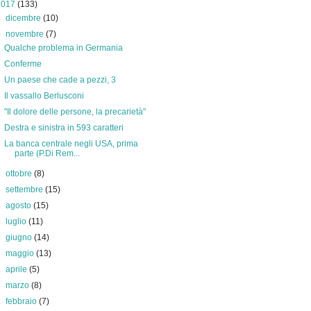
2017
(133)
►
dicembre
(10)
▼
novembre
(7)
Qualche problema in Germania
Conferme
Un paese che cade a pezzi, 3
Il vassallo Berlusconi
"Il dolore delle persone, la precarietà"
Destra e sinistra in 593 caratteri
La banca centrale negli USA, prima
parte (P.Di Rem...
►
ottobre
(8)
►
settembre
(15)
►
agosto
(15)
►
luglio
(11)
►
giugno
(14)
►
maggio
(13)
►
aprile
(5)
►
marzo
(8)
►
febbraio
(7)