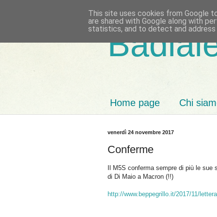
This site uses cookies from Google to 
are shared with Google along with per
statistics, and to detect and address
Badiale
Home page
Chi sia
venerdì 24 novembre 2017
Conferme
Il M5S conferma sempre di più le sue sc
di Di Maio a Macron (!!)
http://www.beppegrillo.it/2017/11/lett