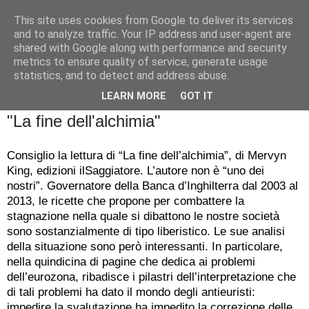
This site uses cookies from Google to deliver its services
Badiale & Tringali
and to analyze traffic. Your IP address and user-agent are
shared with Google along with performance and security
metrics to ensure quality of service, generate usage
statistics, and to detect and address abuse.
▼
LEARN MORE
GOT IT
mercoledì 4 ottobre 2017
"La fine dell'alchimia"
Consiglio la lettura di “La fine dell’alchimia”, di Mervyn
King, edizioni ilSaggiatore. L’autore non è “uno dei
nostri”. Governatore della Banca d’Inghilterra dal 2003 al
2013, le ricette che propone per combattere la
stagnazione nella quale si dibattono le nostre società
sono sostanzialmente di tipo liberistico. Le sue analisi
della situazione sono però interessanti. In particolare,
nella quindicina di pagine che dedica ai problemi
dell’eurozona, ribadisce i pilastri dell’interpretazione che
di tali problemi ha dato il mondo degli antieuristi:
impedire la svalutazione ha impedito la correzione delle