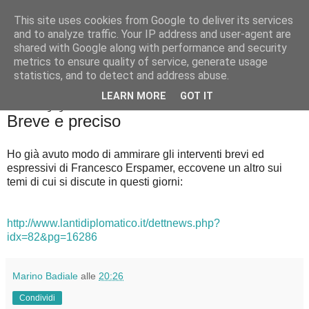
This site uses cookies from Google to deliver its services
Badiale & Tringali
and to analyze traffic. Your IP address and user-agent are
shared with Google along with performance and security
metrics to ensure quality of service, generate usage
statistics, and to detect and address abuse.
▼
LEARN MORE
GOT IT
martedì 28 giugno 2016
Breve e preciso
Ho già avuto modo di ammirare gli interventi brevi ed
espressivi di Francesco Erspamer, eccovene un altro sui
temi di cui si discute in questi giorni:
http://www.lantidiplomatico.it/dettnews.php?
idx=82&pg=16286
Marino Badiale
alle
20:26
Condividi