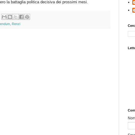
ro la battaglia politica decisiva dei prossimi mesi.
rendum
,
Renzi
Cerc
Letto
Cont
No