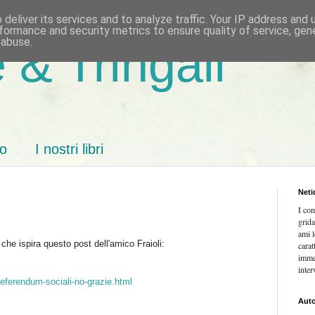
deliver its services and to analyze traffic. Your IP address and
formance and security metrics to ensure quality of service, ge
 abuse.
 & Tringali
mo
I nostri libri
Neti
I co
grida
ami l
he ispira questo post dell'amico Fraioli:
carat
imme
inter
/referendum-sociali-no-grazie.html
Auto