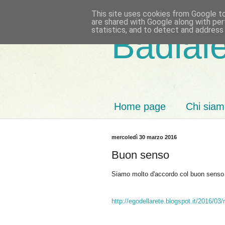
This site uses cookies from Google to 
are shared with Google along with per
statistics, and to detect and address
Badiale
Home page
Chi sia
mercoledì 30 marzo 2016
Buon senso
Siamo molto d'accordo col buon senso c
http://egodellarete.blogspot.it/2016/03