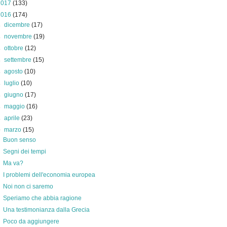
2017
(133)
2016
(174)
►
dicembre
(17)
►
novembre
(19)
►
ottobre
(12)
►
settembre
(15)
►
agosto
(10)
►
luglio
(10)
►
giugno
(17)
►
maggio
(16)
►
aprile
(23)
▼
marzo
(15)
Buon senso
Segni dei tempi
Ma va?
I problemi dell'economia europea
Noi non ci saremo
Speriamo che abbia ragione
Una testimonianza dalla Grecia
Poco da aggiungere