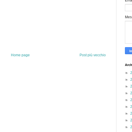
Ema
Mes
Home page
Post più vecchio
Arch
►
►
►
►
►
►
►
►
►