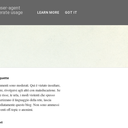
 user-agent
nerate usage
LEARN MORE
GOT IT
quette
mmenti sono moderati.
Qui è vietato insultare,
re, rivolgersi agli altri con maleducazione. Se
e risse, le urla, i modi violenti che spesso
terizzano il linguaggio della rete, lascia
diatamente questo blog. Non sono ammessi
venti off-topic o anonimi.
ri