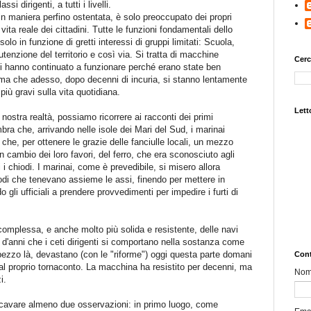
si dirigenti, a tutti i livelli.
 in maniera perfino ostentata, è solo preoccupato dei propri
 vita reale dei cittadini. Tutte le funzioni fondamentali dello
lo in funzione di gretti interessi di gruppi limitati: Scuola,
nutenzione del territorio e così via. Si tratta di macchine
Cerc
i hanno continuato a funzionare perché erano state ben
, ma che adesso, dopo decenni di incuria, si stanno lentamente
ù gravi sulla vita quotidiana.
Letto
nostra realtà, possiamo ricorrere ai racconti dei primi
bra che, arrivando nelle isole dei Mari del Sud, i marinai
che, per ottenere le grazie delle fanciulle locali, un mezzo
 in cambio dei loro favori, del ferro, che era sconosciuto agli
 i chiodi. I marinai, come è prevedibile, si misero allora
iodi che tenevano assieme le assi, finendo per mettere in
o gli ufficiali a prendere provvedimenti per impedire i furti di
complessa, e anche molto più solida e resistente, delle navi
'anni che i ceti dirigenti si comportano nella sostanza come
pezzo là, devastano (con le "riforme") oggi questa parte domani
Cont
 al proprio tornaconto. La macchina ha resistito per decenni, ma
No
i.
icavare almeno due osservazioni: in primo luogo, come