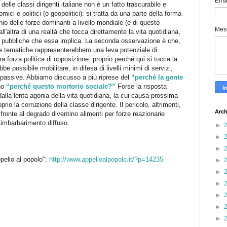
Ema
delle classi dirigenti italiane non è un fatto trascurabile e
ici e politici (o geopolitici): si tratta da una parte della forma
minio delle forze dominanti a livello mondiale (e di questo
Mes
ll'altra di una realtà che tocca direttamente la vita quotidiana,
oni pubbliche che essa implica. La seconda osservazione è che,
e tematiche rappresenterebbero una leva potenziale di
a forza politica di opposizione: proprio perché qui si tocca la
be possibile mobilitare, in difesa di livelli minimi di servizi,
 passive. Abbiamo discusso a più riprese del
“perché la gente
no
“perché questo mortorio sociale?”
Forse la risposta
dalla lenta agonia della vita quotidiana, la cui causa prossima
rio la corruzione della classe dirigente. Il pericolo, altrimenti,
Arch
 fronte al degrado diventino alimenti per forze reazionarie
 imbarbarimento diffuso.
►
►
►
pello al popolo":
http://www.appelloalpopolo.it/?p=14235
►
►
►
►
►
►