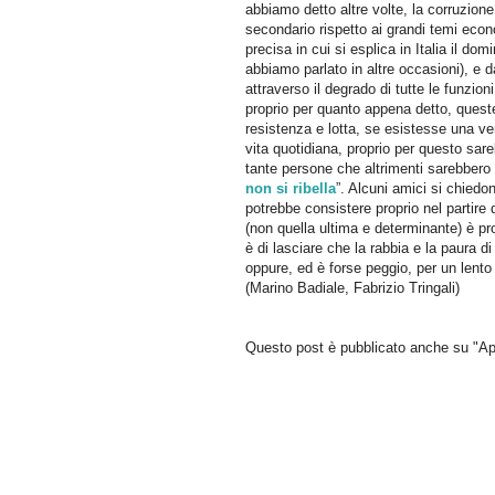
abbiamo detto altre volte, la corruzione 
secondario rispetto ai grandi temi econom
precisa in cui si esplica in Italia il do
abbiamo parlato in altre occasioni), e da
attraverso il degrado di tutte le funzi
proprio per quanto appena detto, quest
resistenza e lotta, se esistesse una ver
vita quotidiana, proprio per questo sareb
tante persone che altrimenti sarebbero
non si ribella
”. Alcuni amici si chiedo
potrebbe consistere proprio nel partire 
(non quella ultima e determinante) è prop
è di lasciare che la rabbia e la paura di
oppure, ed è forse peggio, per un lento
(Marino Badiale, Fabrizio Tringali)
Questo post è pubblicato anche su "Ap