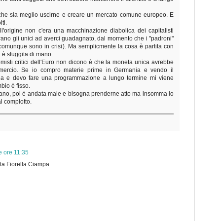
 che sia meglio uscirne e creare un mercato comune europeo. E
ti.
'origine non c'era una macchinazione diabolica dei capitalisti
ano gli unici ad averci guadagnato, dal momento che i "padroni"
ei comunque sono in crisi). Ma semplicmente la cosa è partita con
 è sfuggita di mano.
isti critici dell'Euro non dicono è che la moneta unica avrebbe
mmercio. Se io compro materie prime in Germania e vendo il
ncia e devo fare una programmazione a lungo termine mi viene
mbio è fisso.
rano, poi è andata male e bisogna prenderne atto ma insomma io
al complotto.
e ore 11:35
ta Fiorella Ciampa