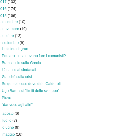
2017
(133)
2016
(174)
2015
(106)
►
dicembre
(10)
►
novembre
(19)
►
ottobre
(13)
▼
settembre
(9)
Il mistero Ingrao
Porcaro: cosa devono fare i comunisti?
Brancaccio sulla Grecia
L'attacco ai sindacati
Giacché sulla crisi
Se queste cose deve dirle Calderoli
Ugo Bardi sui "limiti dello sviluppo"
Piove
"dar voce agli altri"
►
agosto
(6)
►
luglio
(7)
►
giugno
(9)
►
maggio
(16)