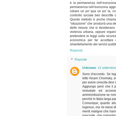
è la permanenza nell’eurozona,
permanenza nell’eurozona aggrava
rubare un po' qua un po' la, con
controllo sociale ben descritte
Questo metodo è anche chiamat
“situazione” che produrrà una d
delle misure che si desiderano f
violenza urbana, oppure organiz
pretendere le leggi sulla sicurez
economica per far accettare 
smantellamento dei servizi pubbl
Rispondi
Risposte
Unknown
15 settembre
Sono d'accordo. Se leg
letto Noam Chomsky, avv
per avere crescita devi sm
Aggiungo però che il p
resiudale ed access
amministrazione se non
perchè in Italia larga p
Comunque, quanto alla 
ingenuo, ma mi viene di
menti maligne che hanno
nascoste, che coinvolgo