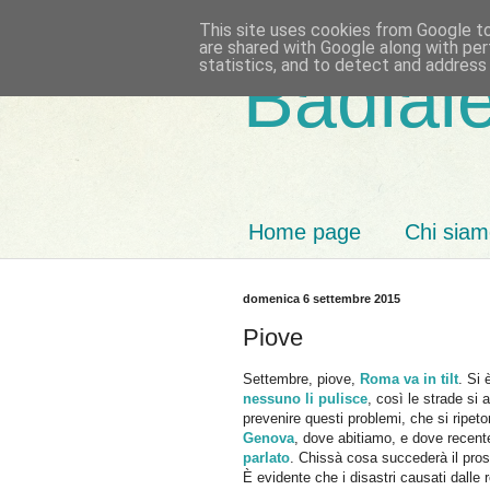
This site uses cookies from Google to 
are shared with Google along with per
statistics, and to detect and address
Badiale
Home page
Chi sia
domenica 6 settembre 2015
Piove
Settembre, piove,
Roma va in tilt
. Si 
nessuno li pulisce
, così le strade si
prevenire questi problemi, che si ripet
Genova
, dove abitiamo, e dove recent
parlato
. Chissà cosa succederà il pro
È evidente che i disastri causati dalle