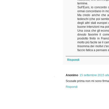
termine.
Sull'Euro, io concordo
ormai concordano in mol
Ma credo anche che all
tedeschi (che poi sembr
degli altri stati europ
buone intenzioni ma poi
Una cosa che gli econom
dovuto favorire il co
prodotto finito in Fra
molto più facile se il ca
Insomma dei motivi c'e
faccio fatica a pensare 
Rispondi
Anonimo
15 settembre 2015 all
Scusate prima non mi sono firma
Rispondi