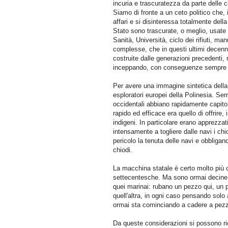
incuria e trascuratezza da parte delle clas
Siamo di fronte a un ceto politico che,
affari e si disinteressa totalmente della
Stato sono trascurate, o meglio, usate so
Sanità, Università, ciclo dei rifiuti, ma
complesse, che in questi ultimi decenn
costruite dalle generazioni precedenti
inceppando, con conseguenze sempre pi
Per avere una immagine sintetica della 
esploratori europei della Polinesia. Sem
occidentali abbiano rapidamente capito 
rapido ed efficace era quello di offrire,
indigeni. In particolare erano apprezzati
intensamente a togliere dalle navi i ch
pericolo la tenuta delle navi e obbligand
chiodi.
La macchina statale è certo molto più 
settecentesche. Ma sono ormai decine d
quei marinai: rubano un pezzo qui, un 
quell'altra, in ogni caso pensando solo
ormai sta cominciando a cadere a pezz
Da queste considerazioni si possono r