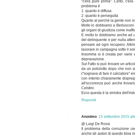
"c'era pure prima". Certo, c'er
problema è
1. quanto è diffusa
2. quanto è perseguita
Quanto al perchè la gente non si r
Molto lo dobbiamo a Berlusconi c
gli organi di giustizia come inaff
E molto lo dobbiamo anche ad una
del delinquente e per nulla atten
pensare ad ogni recupero. Altrim
lavorare in campagna sotto il sol
Insomma si è creata per varie v
depravazione.
Sul Fatto si può trovare un artic
da un poliziotto dopo che non si e
("sognava di fare il calciatore" e
con intento chiaramente dispregi
all'occorenza può anche trovars
Celstini.
Ecco questa è la sinistra dell'ind
Rispondi
Anonimo
15 settembre 2015 all
@ Luigi De Rossi
Il problema della corruzione
anche gli autori di questo blog n