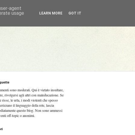
 user-agent
nerate usage
LEARN MORE
GOT IT
quette
mmenti sono moderati.
Qui è vietato insultare,
re, rivolgersi agli altri con maleducazione. Se
e risse, le urla, i modi violenti che spesso
terizzano il linguaggio della rete, lascia
diatamente questo blog. Non sono ammessi
venti off-topic o anonimi.
ri