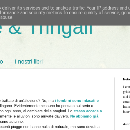
deliver its services and to analyze traffic. Your IP address and
formance and security metrics to ensure quality of service, ge
 abuse.
 & Tringali
mo
I nostri libri
Neti
I co
grida
ami l
è trattato di un'alluvione? No, ma
i tombini sono intasati e
carat
 allagano. Evidentemente nessuno ha pensato sul serio a
imme
ono ogni anno, al cambiare delle stagioni. Lo
stesso accade a
inter
emente le alluvioni sono arrivate davvero.
Ne abbiamo già
ssimo autunno.
Auto
 recenti piogge non hanno nulla di naturale, ma sono dovuti a