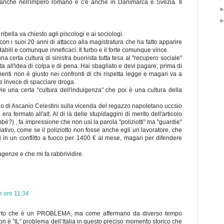
a anche nell'impero romano e c'è anche in Danimarca e Svezia. Il
ibella va chiesto agli piscologi e ai sociologi.
on i suoi 20 anni di attacco alla magistratura che ha fatto apparire
idabili e comunque inneficaci. Il furbo e il forte comunque vince.
 certa cultura di sinistra buonista tutta tesa al "recupero sociale"
ta all'idea di colpa e di pena. Hai sbagliato e devi pagare, prima di
enti non è giusto nei confronti di chi rispetta legge e magari va a
e invece di spacciare droga.
ie una certa "cultura dell'indulgenza" che poi è una cultura della
olo di Ascanio Celestini sulla vicenda del regazzo napoletano uccsio
ra fermato all'alt. Al di là delle stupidaggini di merito dell'articolo
mbè?) , fa impressione che non usi la parola "poliziotti" ma "guardie"
ativo, come se il poliziotto non fosse anche egli un lavoratore, che
i in un conflitto a fuoco per 1400 € al mese, magari per difendere
ugenze e che mi fa rabbrividire.
e ore 11:34
 certo che è un PROBLEMA, ma come affermano da diverso tempo
on è ”IL” problema dell’Italia in questo preciso momento storico che