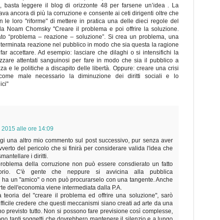
 basta leggere il blog di orizzonte 48 per farsene un’idea . La
 ancora di più la corruzione e consente ai ceti dirigenti oltre che
 le loro "riforme" di mettere in pratica una delle dieci regole del
 da Noam Chomsky "Creare il problema e poi offrire la soluzione.
o “problema – reazione – soluzione”. Si crea un problema, una
eterminata reazione nel pubblico in modo che sia questa la ragione
ar accettare. Ad esempio: lasciare che dilaghi o si intensifichi la
zare attentati sanguinosi per fare in modo che sia il pubblico a
za e le politiche a discapito delle libertà. Oppure: creare una crisi
come male necessario la diminuzione dei diritti sociali e lo
ici"
 2015 alle ore 14:09
gi una altro mio commento sul post successivo, pur senza aver
erto del pericolo che si finirà per considerare valida l'idea che
antellare i diritti.
roblema della corruzione non può essere consdierato un fatto
orio. C'è gente che neppure si avvicina alla pubblica
 ha un "amico" o non può procurarselo con una tangente. Anche
arte dell'economia viene intermediata dalla P.A.
teoria del "creare il problema ed offrire una soluzione", sarò
fficile credere che questi meccanismi siano creati ad arte da una
 previsto tutto. Non si possono fare previsione così complesse,
no tanti soggetti che dovrebbero mantenere il silenzio e a lungo