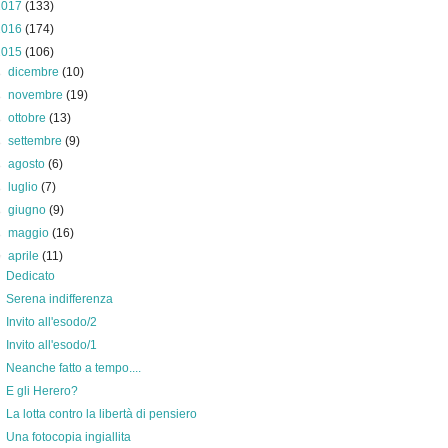
2017
(133)
2016
(174)
2015
(106)
►
dicembre
(10)
►
novembre
(19)
►
ottobre
(13)
►
settembre
(9)
►
agosto
(6)
►
luglio
(7)
►
giugno
(9)
►
maggio
(16)
▼
aprile
(11)
Dedicato
Serena indifferenza
Invito all'esodo/2
Invito all'esodo/1
Neanche fatto a tempo....
E gli Herero?
La lotta contro la libertà di pensiero
Una fotocopia ingiallita