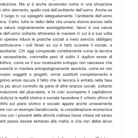
iproduzione. Ma si è anche accennato come in una situazione
n altro elemento, quello cioè dell’ambiente dell’uomo. Anche se
 il luogo in cui spiegarlo adeguatamente, l’ambiente dell’uomo
ica. Certo, tutte le radici della vita umana stanno ancora nella
a natura originariamente autoregolantesi, bensì è una natura
ce dell’uomo soltanto attraverso le maniere in cui è a sua volta
o operare riduce le pratiche sociali a mero servizio obbligato
ostituiscono i soli binari su cui è fatto scorrere il mondo, e
essitante. Chi oggi comprende correttamente come la tecnica
a necessitante, commette però di solito il duplice errore di
duttiva, come se il suo incessante sviluppo non nascesse che
ecessità in maniera antropologicamente assoluta, come se non
incipio soggetti e progetti, ormai sostituiti completamente e
l primo errore oscura il fatto che la tecnica è entrata nella fase
a più alcun controllo da parte di altre istanze sociali, soltanto
oduzione del plusvalore, e fa così scomparire il capitalismo
lutizza la realtà storica e sociale facendone il criterio ultimo di
nfitto sul piano storico e sociale appare anche umanamente
apire con un esempio banalizzante, la considerazione economica
ive con i proventi delle attività mafiose fosse intesa nel senso
anti possa essere estraneo alla mafia, e che non abbia alcun