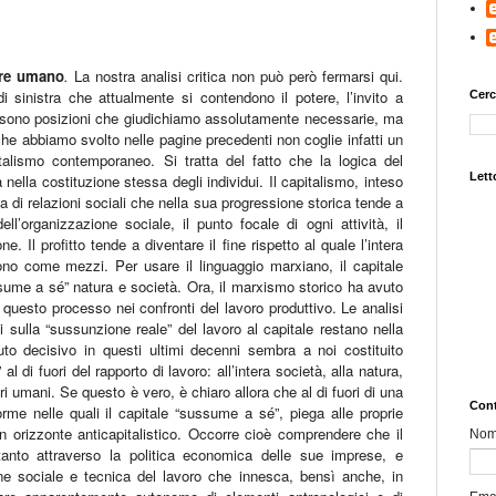
ere umano
.
La nostra analisi critica non può però fermarsi qui.
 di sinistra che attualmente si contendono il potere, l’invito a
Cerc
a sono posizioni che giudichiamo assolutamente necessarie, ma
a che abbiamo svolto nelle pagine precedenti non coglie infatti un
talismo contemporaneo. Si tratta del fatto che la logica del
Letto
 nella costituzione stessa degli individui. Il capitalismo, inteso
di relazioni sociali che nella sua progressione storica tende a
l’organizzazione sociale, il punto focale di ogni attività, il
 Il profitto tende a diventare il fine rispetto al quale l’intera
ono come mezzi. Per usare il linguaggio marxiano, il capitale
sume a sé” natura e società. Ora, il marxismo storico ha avuto
questo processo nei confronti del lavoro produttivo. Le analisi
ni sulla “sussunzione reale” del lavoro al capitale restano nella
to decisivo in questi ultimi decenni sembra a noi costituito
l di fuori del rapporto di lavoro: all’intera società, alla natura,
i umani. Se questo è vero, è chiaro allora che al di fuori di una
Cont
rme nelle quali il capitale “sussume a sé”, piega alle proprie
un orizzonte anticapitalistico. Occorre cioè comprendere che il
No
tanto attraverso la politica economica delle sue imprese, e
one sociale e tecnica del lavoro che innesca, bensì anche, in