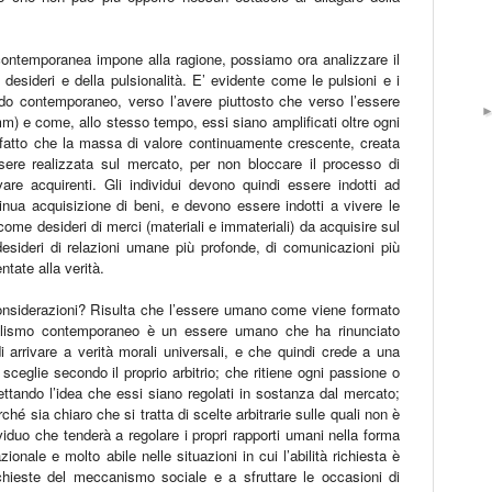
 contemporanea impone alla ragione, possiamo ora analizzare il
desideri e della pulsionalità. E’ evidente come le pulsioni e i
do contemporaneo, verso l’avere piuttosto che verso l’essere
m) e come, allo stesso tempo, essi siano amplificati oltre ogni
l fatto che la massa di valore continuamente crescente, creata
sere realizzata sul mercato, per non bloccare il processo di
re acquirenti. Gli individui devono quindi essere indotti ad
inua acquisizione di beni, e devono essere indotti a vivere le
o come desideri di merci (materiali e immateriali) da acquisire sul
sideri di relazioni umane più profonde, di comunicazioni più
entate alla verità.
onsiderazioni? Risulta che l’essere umano come viene formato
talismo contemporaneo è un essere umano che ha rinunciato
i arrivare a verità morali universali, e che quindi crede a una
o sceglie secondo il proprio arbitrio; che ritiene ogni passione o
ettando l’idea che essi siano regolati in sostanza dal mercato;
ché sia chiaro che si tratta di scelte arbitrarie sulle quali non è
viduo che tenderà a regolare i propri rapporti umani nella forma
zionale e molto abile nelle situazioni in cui l’abilità richiesta è
ichieste del meccanismo sociale e a sfruttare le occasioni di