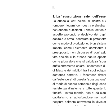
II.
1. La “sussunzione reale” dell’ess
La critica ai ceti politici di destra e
rompere i legami con destra e sinistr
non ancora sufficienti. L’analisi critic
aspetto profondo e decisivo del capi
capitale è ormai penetrata in profondità
come modo di produzione, è un sistema 
imporsi come l’elemento dominante del
presupposto non discusso di ogni azione.
vita sociale e la stessa natura appai
come plusvalore che si valorizza “sus
sufficientemente chiaro l’andamento di 
di Marx e dei migliori fra i suoi epigo
sostanza corrette. Il fenomeno divenu
dall’estendersi di questa “sussunzione” a
al modo di essere personale degli esser
resistenza d’insieme a tutte queste fo
finalità, l’intero mondo, non si dà alc
capitalismo si autoriproduce non sol
neppure soltanto attraverso la divisi