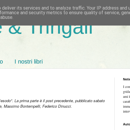
deliver its services and to analyze traffic. Your IP address and
formance and security metrics to ensure quality of service, ge
 abuse.
 & Tringali
mo
I nostri libri
Neti
I co
grida
ami l
l'esodo". La prima parte è il post precedente, pubblicato sabato
carat
ale, Massimo Bontempelli, Federico Dinucci.
imme
inter
Auto