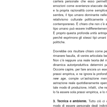
carriera personale che esso permette
emozioni come evenienze staccate dal r
e la propria razionalità come semplice 
sembra, il tipo umano dominante nelle
relativismo culturale politicamente
contemporaneo. È chiaro che non c’è a q
tipo umano può essere indifferentemente
È proprio questa profonda unità antropol
perché esprimono gli stessi tipi umani
politiche.
Dovrebbe ora risultare chiaro come per
rimanere fasulla, di venire articolata b
Non c’è neppure una reale teoria del 
dinamica autoriproduttiva determini p
Occorre capire, per fare ancora un ese
prassi empirica, e ne ignora la profond
new age
, compie un’astrazione ment
astrazione reale quotidianamente opera
tale modo di produzione, infatti, che 
lo fa essere sola prassi empirica, e lo 
3. Tecnica e ambiente.
Tutto ciò ci 
modo di essere personale degli indiv