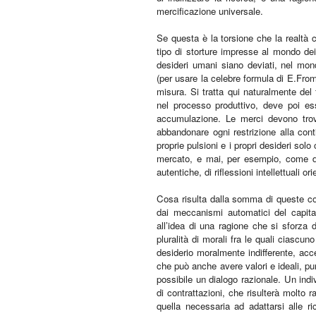
mercificazione universale.
Se questa è la torsione che la realtà
tipo di storture impresse al mondo dei 
desideri umani siano deviati, nel mon
(per usare la celebre formula di E.From
misura. Si tratta qui naturalmente de
nel processo produttivo, deve poi es
accumulazione. Le merci devono trova
abbandonare ogni restrizione alla cont
proprie pulsioni e i propri desideri sol
mercato, e mai, per esempio, come de
autentiche, di riflessioni intellettuali ori
Cosa risulta dalla somma di queste c
dai meccanismi automatici del capi
all’idea di una ragione che si sforza d
pluralità di morali fra le quali ciascun
desiderio moralmente indifferente, acc
che può anche avere valori e ideali, pur
possibile un dialogo razionale. Un indi
di contrattazioni, che risulterà molto ra
quella necessaria ad adattarsi alle r