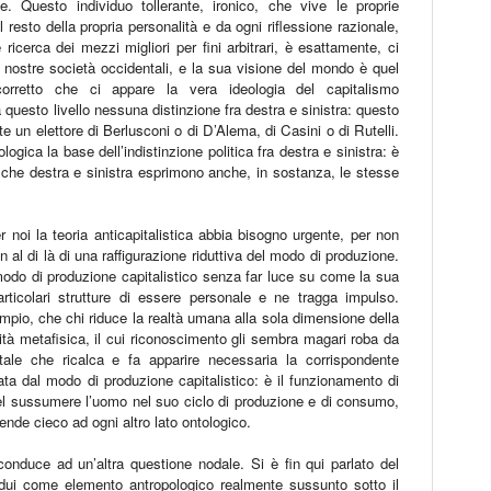
. Questo individuo tollerante, ironico, che vive le proprie
esto della propria personalità e da ogni riflessione razionale,
ricerca dei mezzi migliori per fini arbitrari, è esattamente, ci
 nostre società occidentali, e la sua visione del mondo è quel
 corretto che ci appare la vera ideologia del capitalismo
uesto livello nessuna distinzione fra destra e sinistra: questo
 un elettore di Berlusconi o di D’Alema, di Casini o di Rutelli.
ogica la base dell’indistinzione politica fra destra e sinistra: è
 che destra e sinistra esprimono anche, in sostanza, le stesse
 noi la teoria anticapitalistica abbia bisogno urgente, per non
en al di là di una raffigurazione riduttiva del modo di produzione.
modo di produzione capitalistico senza far luce su come la sua
articolari strutture di essere personale e ne tragga impulso.
mpio, che chi riduce la realtà umana alla sola dimensione della
ità metafisica, il cui riconoscimento gli sembra magari roba da
ale che ricalca e fa apparire necessaria la corrispondente
ta dal modo di produzione capitalistico: è il funzionamento di
nel sussumere l’uomo nel suo ciclo di produzione e di consumo,
rende cieco ad ogni altro lato ontologico.
conduce ad un’altra questione nodale. Si è fin qui parlato del
idui come elemento antropologico realmente sussunto sotto il