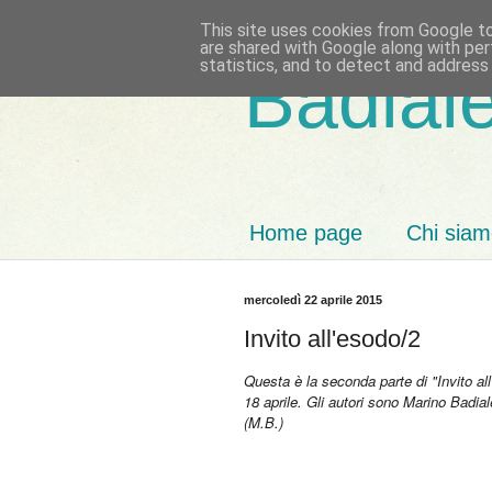
This site uses cookies from Google to 
are shared with Google along with per
statistics, and to detect and address
Badiale
Home page
Chi sia
mercoledì 22 aprile 2015
Invito all'esodo/2
Questa è la seconda parte di "Invito al
18 aprile. Gli autori sono Marino Badi
(M.B.)