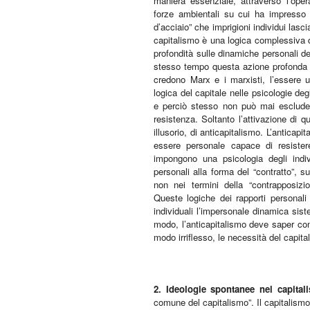
maniera essenziale, attraverso l’ope
forze ambientali su cui ha impresso i
d’acciaio” che imprigioni individui lascia
capitalismo è una logica complessiva d
profondità sulle dinamiche personali d
stesso tempo questa azione profonda 
credono Marx e i marxisti, l’essere um
logica del capitale nelle psicologie de
e perciò stesso non può mai escludere
resistenza. Soltanto l’attivazione di q
illusorio, di anticapitalismo. L’antica
essere personale capace di resister
impongono una psicologia degli indiv
personali alla forma del “contratto”, 
non nei termini della “contrapposizi
Queste logiche dei rapporti personali
individuali l’impersonale dinamica sis
modo, l’anticapitalismo deve saper co
modo irriflesso, le necessità del capi
2. Ideologie spontanee nel capital
comune del capitalismo”. Il capitalismo