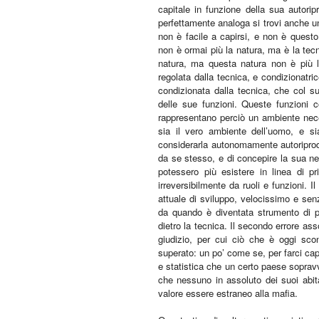
capitale in funzione della sua autor
perfettamente analoga si trovi anche u
non è facile a capirsi, e non è questo
non è ormai più la natura, ma è la tecn
natura, ma questa natura non è più l
regolata dalla tecnica, e condizionatri
condizionata dalla tecnica, che col su
delle sue funzioni. Queste funzioni c
rappresentano perciò un ambiente nec
sia il vero ambiente dell’uomo, e si
considerarla autonomamente autoripro
da se stesso, e di concepire la sua n
potessero più esistere in linea di pr
irreversibilmente da ruoli e funzioni. I
attuale di sviluppo, velocissimo e senz
da quando è diventata strumento di pr
dietro la tecnica. Il secondo errore asso
giudizio, per cui ciò che è oggi sco
superato: un po’ come se, per farci c
e statistica che un certo paese sopravv
che nessuno in assoluto dei suoi abit
valore essere estraneo alla mafia.