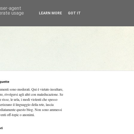
 user-agent
nerate usage
LEARN MORE
GOT IT
quette
mmenti sono moderati.
Qui è vietato insultare,
re, rivolgersi agli altri con maleducazione. Se
e risse, le urla, i modi violenti che spesso
terizzano il linguaggio della rete, lascia
diatamente questo blog. Non sono ammessi
venti off-topic o anonimi.
ri