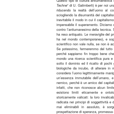
Questo tipo di cultura antiumanistica
Techne
” di U. Galimberti) è per noi una
riducendo la realtà dell’uomo al c
sciogliendo la disumanità del capitali
inevitabile il modo in cui il capitalis
impensabile il superamento. Diciamo d
contro l’antiumanesimo della tecnica. 
ha reso antiquato. Le meraviglie del pr
ha nel mondo contemporaneo), e sopra
scientifico non vale nulla, se non è ac
Se potessimo, fermeremmo del tutto l
perché sappiamo fin troppo bene che i
mondo una ricerca scientifica pura e 
sotto il dominio ed il ricatto di pochi
biologiche da incubo, di alterare in m
considera l’uomo legittimamente manip
un’essenza immutabile dell’umano, 
nemico, perché è un amico del capitalis
infatti, che non riconosce alcun limit
esistono limiti eticamente e onto
storicamente valicati: la loro invalica
radicata nei principi di soggettività e
mai eliminabili in assoluto, è sorge
prospettazione di speranza, promessa di