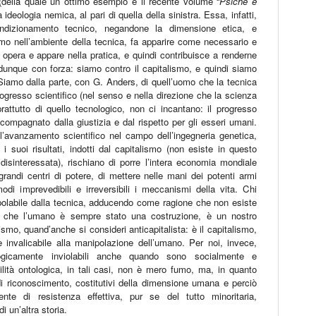
 (della quale un ottimo esempio è il recente volume “
Psiche e
 ideologia nemica, al pari di quella della sinistra. Essa, infatti,
ondizionamento tecnico, negandone la dimensione etica, e
smo nell’ambiente della tecnica, fa apparire come necessario e
mo opera e appare nella pratica, e quindi contribuisce a renderne
unque con forza: siamo contro il capitalismo, e quindi siamo
Siamo dalla parte, con G. Anders, di quell’uomo che la tecnica
ogresso scientifico (nel senso e nella direzione che la scienza
ttutto di quello tecnologico, non ci incantano: il progresso
compagnato dalla giustizia e dal rispetto per gli esseri umani.
’avanzamento scientifico nel campo dell’ingegneria genetica,
 suoi risultati, indotti dal capitalismo (non esiste in questo
disinteressata), rischiano di porre l’intera economia mondiale
 grandi centri di potere, di mettere nelle mani dei potenti armi
odi imprevedibili e irreversibili i meccanismi della vita. Chi
olabile dalla tecnica, adducendo come ragione che non esiste
e che l’umano è sempre stato una costruzione, è un nostro
mo, quand’anche si consideri anticapitalista: è il capitalismo,
e invalicabile alla manipolazione dell’umano. Per noi, invece,
logicamente inviolabili anche quando sono socialmente e
bilità ontologica, in tali casi, non è mero fumo, ma, in quanto
 di riconoscimento, costitutivi della dimensione umana e perciò
nte di resistenza effettiva, pur se del tutto minoritaria,
 un’altra storia.