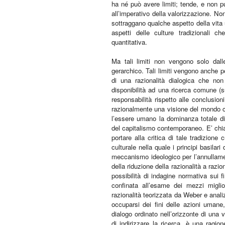
ha né può avere limiti; tende, e non pu
all’imperativo della valorizzazione. Non
sottraggano qualche aspetto della vita 
aspetti delle culture tradizionali c
quantitativa.
Ma tali limiti non vengono solo dall
gerarchico. Tali limiti vengono anche pos
di una razionalità dialogica che non
disponibilità ad una ricerca comune (su
responsabilità rispetto alle conclusioni
razionalmente una visione del mondo ch
l’essere umano la dominanza totale di 
del capitalismo contemporaneo. E’ chiar
portare alla critica di tale tradizione
culturale nella quale i principi basilari
meccanismo ideologico per l’annullament
della riduzione della razionalità a razi
possibilità di indagine normativa sui f
confinata all’esame dei mezzi miglior
razionalità teorizzata da Weber e anal
occuparsi dei fini delle azioni umane
dialogo ordinato nell’orizzonte di un
di indirizzare la ricerca, è una ragi