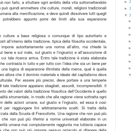
ò non farlo, a sfruttare ogni ambito della vita sottomettendolo
►
 può quindi ammettere che culture, morali, religioni tradizionali
►
umana alla mercificazione, e deve quindi dissolvere tutti quegli
▼
he potrebbero appunto porre dei limiti alla sua espansione
e culture a base religiosa o comunque di tipo autoritario e
ti all’interno della tradizione, tipica della filosofia occidentale,
 impone autoritariamente una norma all’altro, ma chiede la
l bene e sul male, sul giusto e l’ingiusto) e all’assunzione di
 cui tale ricerca arriva. Entro tale tradizione è stata elaborata
e contrasta in tutto e per tutto con l’idea che sia un bene per
una logica di espansione illimitata della merce, qual è quella
o allora che il dominio materiale e ideale del capitalismo deve
 culturale. Per essere più precisi, deve portare a una temperie
 di tale tradizione appaiano sbagliati, assurdi, incomprensibili. Il
o dei valori della tradizione filosofica dell’Occidente è quello
onalità strumentale, in modo che alla ragione viene sottratta ogni
ini delle azioni umane, sul giusto e l’ingiusto, ed essa è così
i per raggiungere fini arbitrariamente scelti. Si tratta della
izzata dalla Scuola di Francoforte. Una ragione che non può più
, che non può più riferirsi a norme universali elaborate in un
a verità umana mai compiutamente raggiunta ma tuttavia capace
one che non può più opporre nessun ostacolo al dilagare della