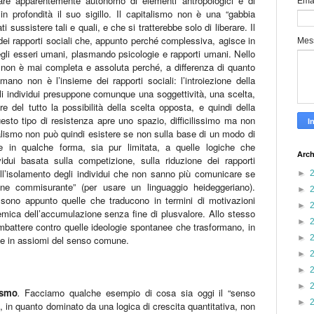
rare apparentemente autonomo di elementi antropologici e di
Ema
n profondità il suo sigillo. Il capitalismo non è una “gabbia
ti sussistere tali e quali, e che si tratterebbe solo di liberare. Il
ei rapporti sociali che, appunto perché complessiva, agisce in
Mes
egli esseri umani, plasmando psicologie e rapporti umani. Nello
non è mai completa e assoluta perché, a differenza di quanto
ano non è l’insieme dei rapporti sociali: l’introiezione della
gli individui presuppone comunque una soggettività, una scelta,
 del tutto la possibilità della scelta opposta, e quindi della
uesto tipo di resistenza apre uno spazio, difficilissimo ma non
pitalismo non può quindi esistere se non sulla base di un modo di
e in qualche forma, sia pur limitata, a quelle logiche che
Arch
idui basata sulla competizione, sulla riduzione dei rapporti
sull’isolamento degli individui che non sanno più comunicare se
►
one commisurante” (per usare un linguaggio heideggeriano).
►
 sono appunto quelle che traducono in termini di motivazioni
►
temica dell’accumulazione senza fine di plusvalore. Allo stesso
►
mbattere contro quelle ideologie spontanee che trasformano, in
►
tale in assiomi del senso comune.
►
►
►
ismo
.
Facciamo qualche esempio di cosa sia oggi il “senso
►
, in quanto dominato da una logica di crescita quantitativa, non