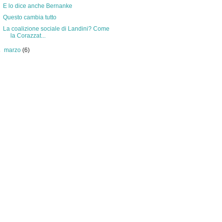
E lo dice anche Bernanke
Questo cambia tutto
La coalizione sociale di Landini? Come
la Corazzat...
►
marzo
(6)