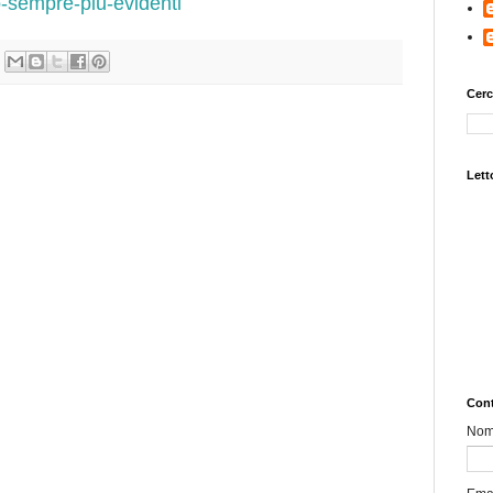
-sempre-piu-evidenti
Cerc
Letto
Cont
No