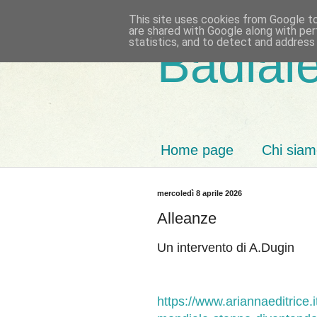
This site uses cookies from Google to 
are shared with Google along with per
statistics, and to detect and address
Badiale
Home page
Chi sia
mercoledì 8 aprile 2026
Alleanze
Un intervento di A.Dugin
https://www.ariannaeditrice.it