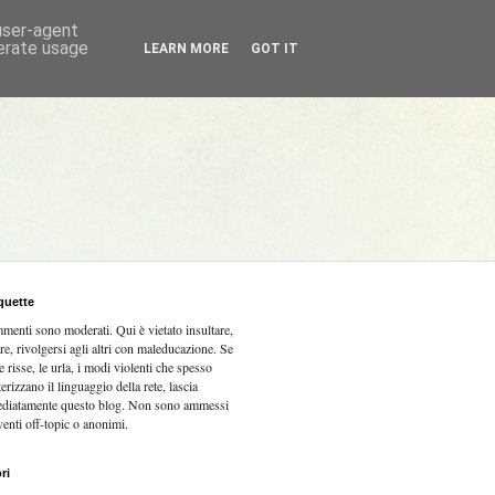
 user-agent
nerate usage
LEARN MORE
GOT IT
quette
mmenti sono moderati.
Qui è vietato insultare,
re, rivolgersi agli altri con maleducazione. Se
e risse, le urla, i modi violenti che spesso
terizzano il linguaggio della rete, lascia
diatamente questo blog. Non sono ammessi
venti off-topic o anonimi.
ri