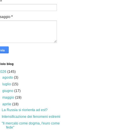
il
*
saggio
*
ivio blog
2026
(145)
►
agosto
(3)
►
luglio
(15)
►
giugno
(17)
►
maggio
(19)
▼
aprile
(18)
La Russia si riorienta ad est?
Intensificazione dei fenomeni estremi
"Il mercato come dogma, l'euro come
fede"