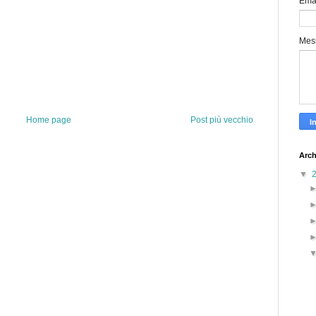
Ema
Mes
Home page
Post più vecchio
Arch
▼