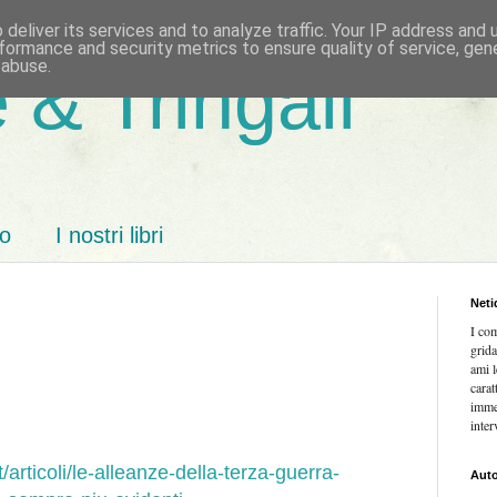
deliver its services and to analyze traffic. Your IP address and
formance and security metrics to ensure quality of service, ge
 abuse.
 & Tringali
mo
I nostri libri
Neti
I co
grida
ami l
carat
imme
inter
/articoli/le-alleanze-della-terza-guerra-
Auto