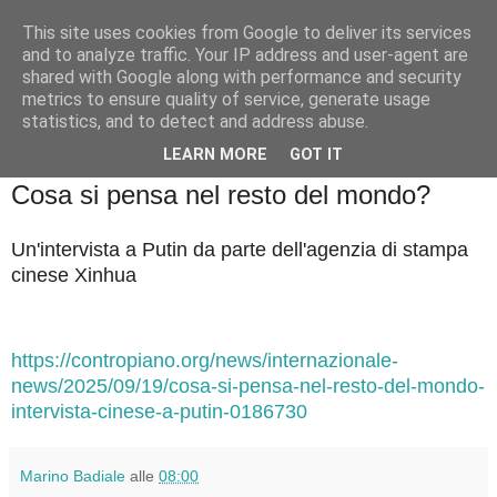
This site uses cookies from Google to deliver its services
Badiale & Tringali
and to analyze traffic. Your IP address and user-agent are
shared with Google along with performance and security
metrics to ensure quality of service, generate usage
statistics, and to detect and address abuse.
▼
LEARN MORE
GOT IT
sabato 20 settembre 2025
Cosa si pensa nel resto del mondo?
Un'intervista a Putin da parte dell'agenzia di stampa
cinese Xinhua
https://contropiano.org/news/internazionale-
news/2025/09/19/cosa-si-pensa-nel-resto-del-mondo-
intervista-cinese-a-putin-0186730
Marino Badiale
alle
08:00