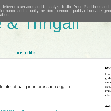
deliver its services and to analyze traffic. Your IP address and
formance and security metrics to ensure quality of service, ge
 abuse.
 & Tringali
mo
I nostri libri
Neti
I co
grida
ami l
intellettuali più interessanti oggi in
carat
imme
inter
Auto