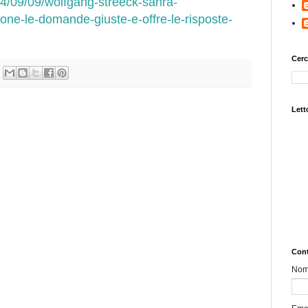
24/09/09/wolfgang-streeck-sahra-
ne-le-domande-giuste-e-offre-le-risposte-
Cerc
Letto
Cont
No