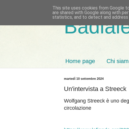
This site uses cookies from Google to 
are shared with Google along with per
statistics, and to detect and address
Badiale
Home page
Chi sia
martedì 10 settembre 2024
Un'intervista a Streeck
Wolfgang Streeck è uno degli 
circolazione