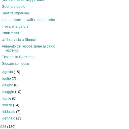
Sta diventando troppo tardi
Guerra globale
Sinistra imperiale
Imperialismi e rivalità economiche
Trovare le parole
Punti focali
Un'intervista a Streeck
Aumento dell'esposizione al caldo
estremo
Elezioni in Germania
Giocare col fuoco
►
agosto
(15)
►
luglio
(7)
►
giugno
(8)
►
maggio
(10)
►
aprile
(6)
►
marzo
(14)
►
febbraio
(7)
►
gennaio
(13)
2023
(120)