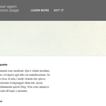
 user-agent
nerate usage
LEARN MORE
GOT IT
quette
mmenti sono moderati.
Qui è vietato insultare,
re, rivolgersi agli altri con maleducazione. Se
e risse, le urla, i modi violenti che spesso
terizzano il linguaggio della rete, lascia
diatamente questo blog. Non sono ammessi
venti off-topic o anonimi.
ri