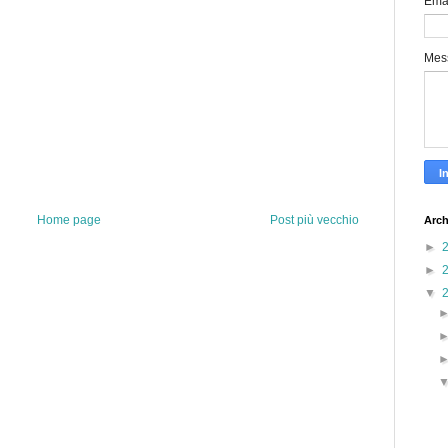
Ema
Mes
Home page
Post più vecchio
Arch
►
►
▼