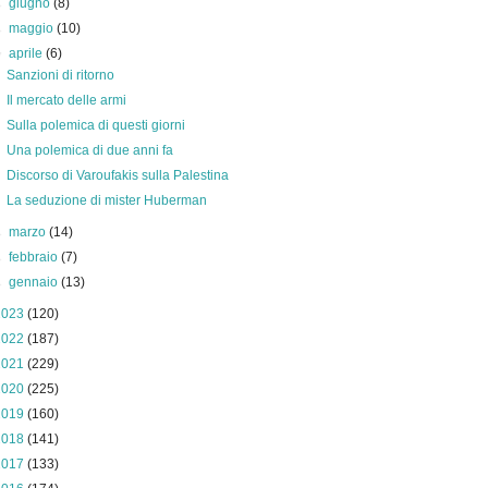
►
giugno
(8)
►
maggio
(10)
▼
aprile
(6)
Sanzioni di ritorno
Il mercato delle armi
Sulla polemica di questi giorni
Una polemica di due anni fa
Discorso di Varoufakis sulla Palestina
La seduzione di mister Huberman
►
marzo
(14)
►
febbraio
(7)
►
gennaio
(13)
2023
(120)
2022
(187)
2021
(229)
2020
(225)
2019
(160)
2018
(141)
2017
(133)