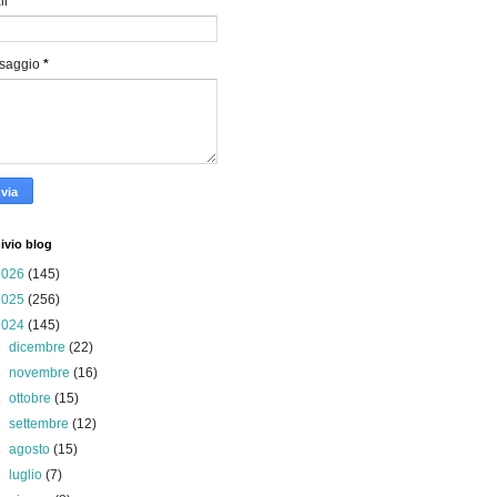
il
*
saggio
*
ivio blog
2026
(145)
2025
(256)
2024
(145)
►
dicembre
(22)
►
novembre
(16)
►
ottobre
(15)
►
settembre
(12)
►
agosto
(15)
►
luglio
(7)