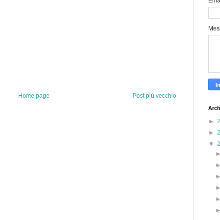
Ema
Mes
Home page
Post più vecchio
Arch
►
►
▼