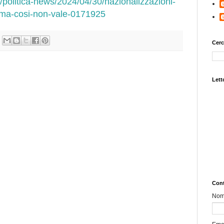
/politica-news/2024/04/30/nazionalizzazioni-
ia-ma-cosi-non-vale-0171925
Cerc
Letto
Cont
No