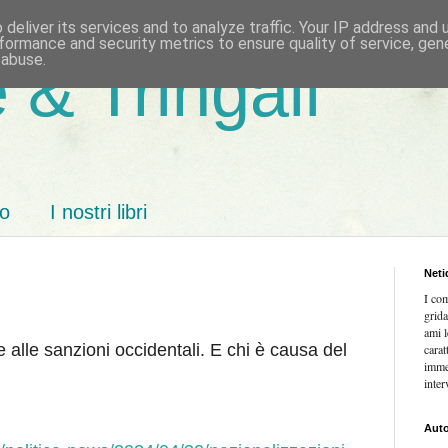
deliver its services and to analyze traffic. Your IP address and
formance and security metrics to ensure quality of service, ge
 abuse.
 & Tringali
mo
I nostri libri
Neti
I co
grida
ami l
 alle sanzioni occidentali. E chi è causa del
carat
imme
inter
Auto