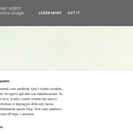
 user-agent
nerate usage
LEARN MORE
GOT IT
quette
mmenti sono moderati.
Qui è vietato insultare,
re, rivolgersi agli altri con maleducazione. Se
e risse, le urla, i modi violenti che spesso
terizzano il linguaggio della rete, lascia
diatamente questo blog. Non sono ammessi
venti off-topic o anonimi.
ri