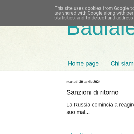
This site uses cookies from Google to 
are shared with Google along with per
statistics, and to detect and address
Badiale
Home page
Chi sia
martedì 30 aprile 2024
Sanzioni di ritorno
La Russia comincia a reagire
suo mal...