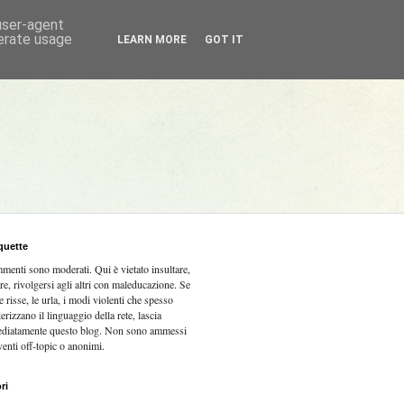
 user-agent
nerate usage
LEARN MORE
GOT IT
quette
mmenti sono moderati.
Qui è vietato insultare,
re, rivolgersi agli altri con maleducazione. Se
e risse, le urla, i modi violenti che spesso
terizzano il linguaggio della rete, lascia
diatamente questo blog. Non sono ammessi
venti off-topic o anonimi.
ri