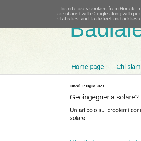
This site uses cookies from Google to 
are shared with Google along with per
statistics, and to detect and address
Badiale
Home page
Chi sia
lunedì 17 luglio 2023
Geoingegneria solare?
Un articolo sui problemi con
solare