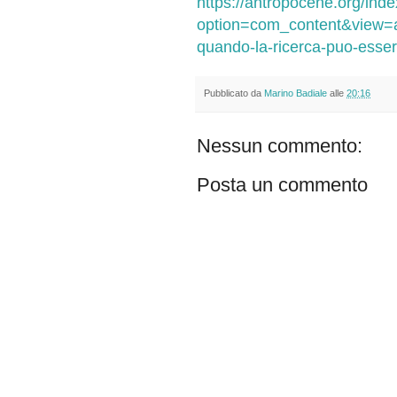
https://antropocene.org/ind
option=com_content&view=art
quando-la-ricerca-puo-esse
Pubblicato da
Marino Badiale
alle
20:16
Nessun commento:
Posta un commento