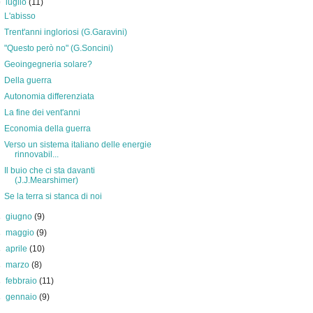
▼
luglio
(11)
L'abisso
Trent'anni ingloriosi (G.Garavini)
"Questo però no" (G.Soncini)
Geoingegneria solare?
Della guerra
Autonomia differenziata
La fine dei vent'anni
Economia della guerra
Verso un sistema italiano delle energie
rinnovabil...
Il buio che ci sta davanti
(J.J.Mearshimer)
Se la terra si stanca di noi
►
giugno
(9)
►
maggio
(9)
►
aprile
(10)
►
marzo
(8)
►
febbraio
(11)
►
gennaio
(9)