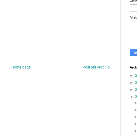
Ema
Mes
Home page
Post più vecchio
Arch
►
►
►
▼