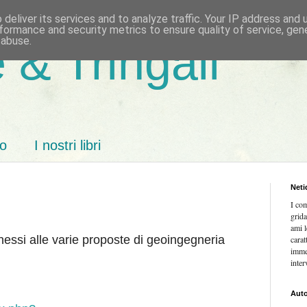
deliver its services and to analyze traffic. Your IP address and
formance and security metrics to ensure quality of service, ge
 abuse.
 & Tringali
mo
I nostri libri
Neti
I co
grida
ami l
nessi alle varie proposte di geoingegneria
carat
imme
inter
Auto