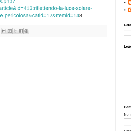
ex.php?
icle&id=413:riflettendo-la-luce-solare-
re-pericolosa&catid=12&Itemid=14
8
Cerc
Letto
Cont
No