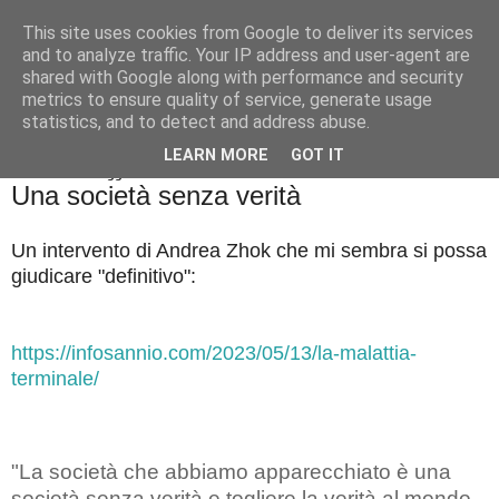
This site uses cookies from Google to deliver its services
Badiale & Tringali
and to analyze traffic. Your IP address and user-agent are
shared with Google along with performance and security
metrics to ensure quality of service, generate usage
statistics, and to detect and address abuse.
▼
LEARN MORE
GOT IT
domenica 14 maggio 2023
Una società senza verità
Un intervento di Andrea Zhok che mi sembra si possa
giudicare "definitivo":
https://infosannio.com/2023/05/13/la-malattia-
terminale/
"La società che abbiamo apparecchiato è una
società senza verità e togliere la verità al mondo