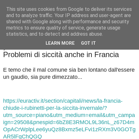
This site uses cookies from Google to deliver its services
Badiale & Tringali
and to analyze traffic. Your IP address and user-agent are
shared with Google along with performance and security
metrics to ensure quality of service, generate usage
statistics, and to detect and address abuse.
▼
LEARN MORE
GOT IT
giovedì 23 febbraio 2023
Problemi di siccità anche in Francia
E temo che il mal comune sia ben lontano dall'essere
un gaudio, sia pure dimezzato...
https://euractiv.it/section/capitali/news/la-francia-
chiude-i-rubinetti-per-la-siccita-invernale/?
utm_source=piano&utm_medium=email&utm_campa
ign=29508&pnespid=6bZ8E3RMOL9L36nL_z67D4m
OpACrWplpLee6yuQz8Bxmz5eLFvi1zRXm3V0GOTg
AR5lFgChQGQ