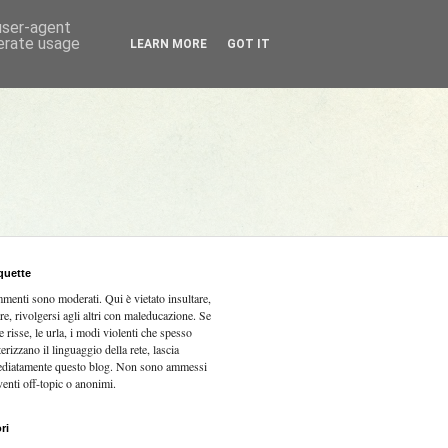
 user-agent
nerate usage
LEARN MORE
GOT IT
quette
mmenti sono moderati.
Qui è vietato insultare,
re, rivolgersi agli altri con maleducazione. Se
e risse, le urla, i modi violenti che spesso
terizzano il linguaggio della rete, lascia
diatamente questo blog. Non sono ammessi
venti off-topic o anonimi.
ri