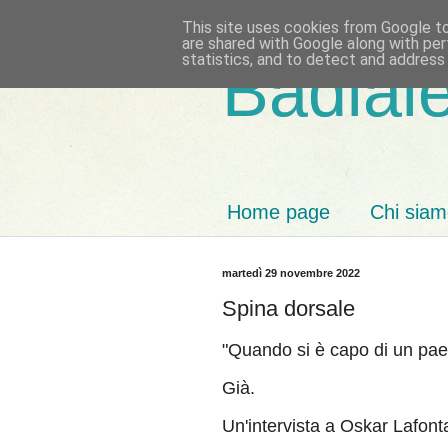
This site uses cookies from Google to 
are shared with Google along with per
statistics, and to detect and address
Badiale
Home page
Chi sia
martedì 29 novembre 2022
Spina dorsale
"Quando si è capo di un pae
Già.
Un'intervista a Oskar Lafont