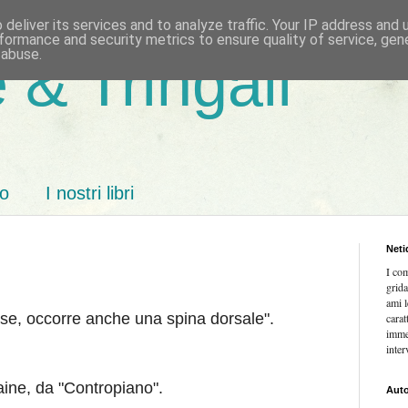
deliver its services and to analyze traffic. Your IP address and
formance and security metrics to ensure quality of service, ge
 abuse.
 & Tringali
mo
I nostri libri
Neti
I co
grida
ami l
se, occorre anche una spina dorsale".
carat
imme
inter
aine, da "Contropiano".
Auto