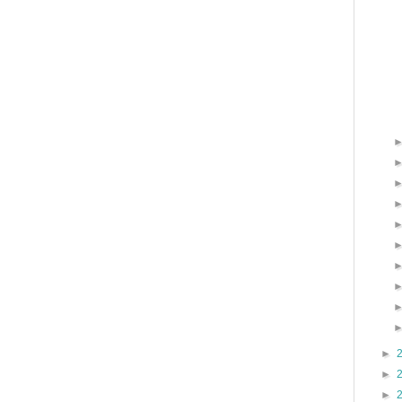
►
►
►