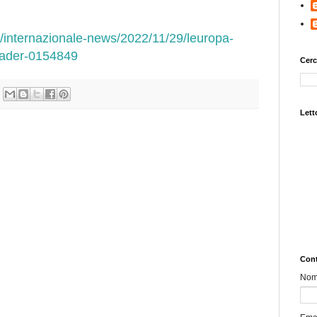
s/internazionale-news/2022/11/29/leuropa-
leader-0154849
Cerc
Letto
Cont
No