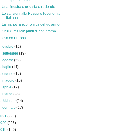
Tanto per cambiare
Una finestra che si sta chiudendo
Le sanzioni alla Russia e l'economia
italiana
La manovra economica del governo
Crisi climatica: punti di non ritorno
Usa ed Europa
►
ottobre
(12)
►
settembre
(19)
►
agosto
(22)
►
luglio
(14)
►
giugno
(17)
►
maggio
(15)
►
aprile
(17)
►
marzo
(23)
►
febbraio
(14)
►
gennaio
(17)
2021
(229)
2020
(225)
2019
(160)