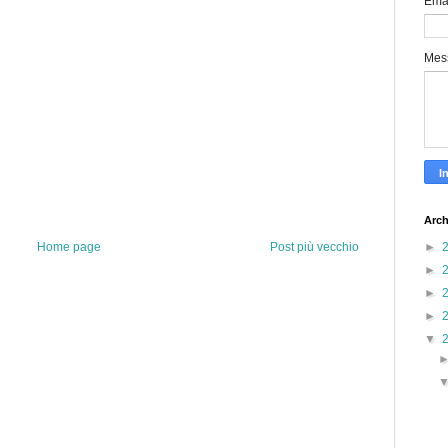
Ema
Mes
Arch
Home page
Post più vecchio
►
►
►
►
▼