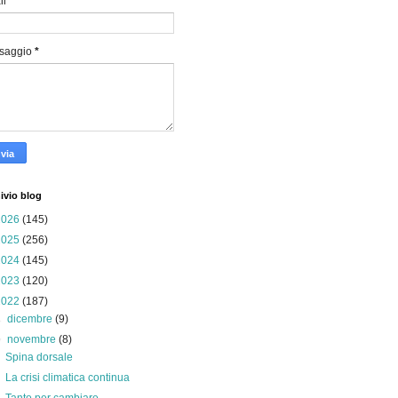
il
*
saggio
*
ivio blog
2026
(145)
2025
(256)
2024
(145)
2023
(120)
2022
(187)
►
dicembre
(9)
▼
novembre
(8)
Spina dorsale
La crisi climatica continua