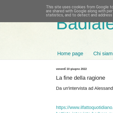
This site uses cookies from Google to 
are shared with Google along with per
statistics, and to detect and address
Badiale
Home page
Chi sia
venerdì 10 giugno 2022
La fine della ragione
Da un'intervista ad Alessan
https://www.ilfattoquotidiano