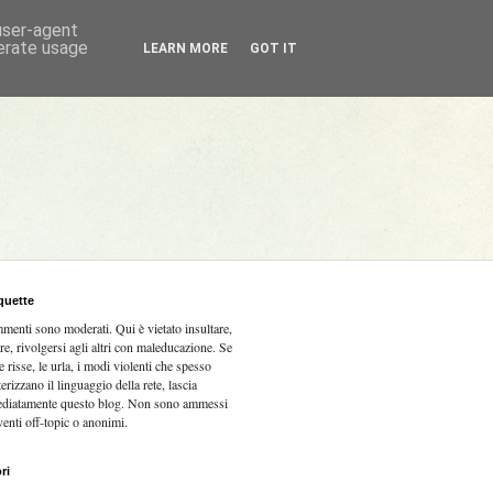
 user-agent
nerate usage
LEARN MORE
GOT IT
quette
mmenti sono moderati.
Qui è vietato insultare,
re, rivolgersi agli altri con maleducazione. Se
e risse, le urla, i modi violenti che spesso
terizzano il linguaggio della rete, lascia
diatamente questo blog. Non sono ammessi
venti off-topic o anonimi.
ri