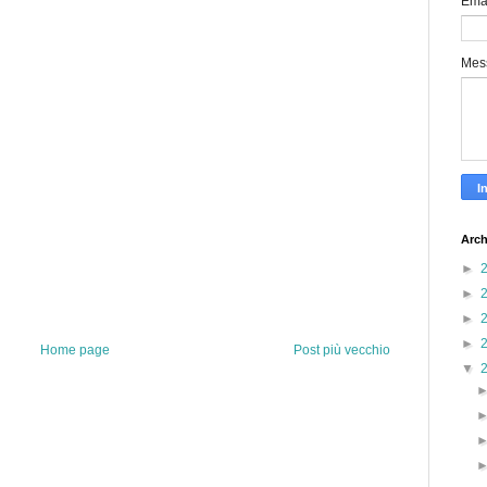
Ema
Mes
Arch
►
►
►
►
Home page
Post più vecchio
▼