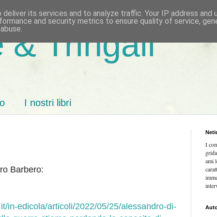
deliver its services and to analyze traffic. Your IP address and
formance and security metrics to ensure quality of service, ge
 abuse.
 & Tringali
mo
I nostri libri
Neti
I co
grida
ami l
dro Barbero:
carat
imme
inter
.it/in-edicola/articoli/2022/05/25/alessandro-di-
Auto