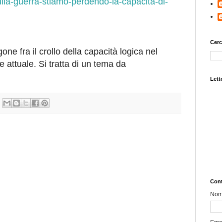
sulla-guerra-stiamo-perdendo-la-capacita-di-
Cerc
one fra il crollo della capacità logica nel
e attuale. Si tratta di un tema da
Letto
Cont
No