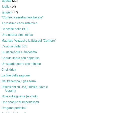
►
agosto
(22)
►
luglio
(14)
▼
giugno
(17)
"Contro la sinistra neoliberale"
Il prossimo caos sistemico
Le scelte della BCE
Una guerra simmetrica
Maurizio Vezzosi e la lista del "Corriere"
L'azione della BCE
Su decrescita e marxismo
Caduta libera con applauso
Un salario meno che minimo
Crisi idrica
La fine della ragione
Nel frattempo, i gas serra...
Riflessioni su Usa, Russia, Nato e
Ucraina
Note sulla guerra (A.Zhok)
Uno scontro di imperialismi
Uragano perfetto?