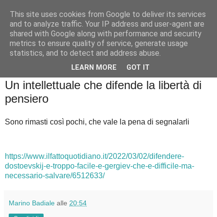
This site uses cookies from Google to deliver its services
Badiale & Tringali
and to analyze traffic. Your IP address and user-agent are
shared with Google along with performance and security
metrics to ensure quality of service, generate usage
statistics, and to detect and address abuse.
▼
LEARN MORE
GOT IT
mercoledì 2 marzo 2022
Un intellettuale che difende la libertà di
pensiero
Sono rimasti così pochi, che vale la pena di segnalarli
https://www.ilfattoquotidiano.it/2022/03/02/difendere-
dostoevskij-e-troppo-facile-e-gergiev-che-e-difficile-ma-
necessario-salvare/6512633/
Marino Badiale
alle
20:54