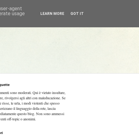
 user-agent
nerate usage
LEARN MORE
GOT IT
quette
mmenti sono moderati.
Qui è vietato insultare,
re, rivolgersi agli altri con maleducazione. Se
e risse, le urla, i modi violenti che spesso
terizzano il linguaggio della rete, lascia
diatamente questo blog. Non sono ammessi
venti off-topic o anonimi.
ri