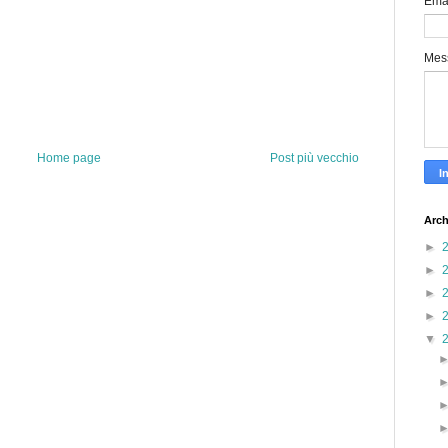
Ema
Mes
Home page
Post più vecchio
Arch
►
►
►
►
▼