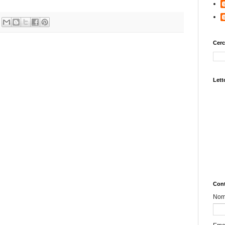
Cerc
Letto
Cont
No