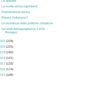
La spallata
La ricetta senza ingredienti
Presidentessa donna
Ritorna l'inflazione?
Le incertezze delle politiche climatiche
Sui limiti dell'uguaglianza 3 (P.Di
Remigio)
2021
(229)
2020
(225)
2019
(160)
2018
(141)
2017
(133)
2016
(174)
2015
(106)