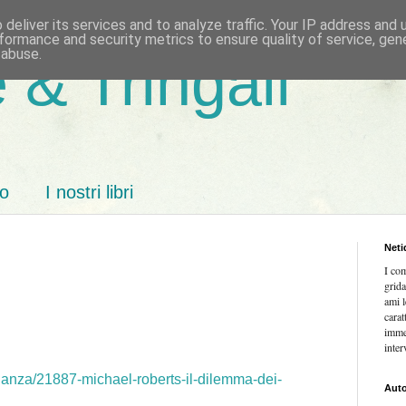
deliver its services and to analyze traffic. Your IP address and
formance and security metrics to ensure quality of service, ge
 abuse.
 & Tringali
mo
I nostri libri
Neti
I co
grida
ami l
carat
imme
inter
finanza/21887-michael-roberts-il-dilemma-dei-
Auto