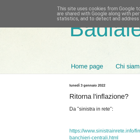
This site uses cookies from Google to 
are shared with Google along with per
statistics, and to detect and address
Badiale
Home page
Chi sia
lunedì 3 gennaio 2022
Ritorna l'inflazione?
Da "sinistra in rete":
https://www.sinistrainrete.info/
banchieri-centrali.html