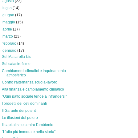
►
agosto
(22)
►
luglio
(14)
►
giugno
(17)
►
maggio
(15)
►
aprile
(17)
►
marzo
(23)
►
febbraio
(14)
▼
gennaio
(17)
Sul Mattarella-bis
Sul catastrofismo
Cambiamenti climatici e inquinamento
atmosferico
Contro l'alternanza scuola-lavoro
Alta finanza e cambiamento climatico
"Ogni patto sociale tende a infrangersi"
I progetti dei ceti dominanti
Il Garante dei potenti
Le illusioni del potere
Il capitalismo contro l'ambiente
"L'atto più immorale nella storia"