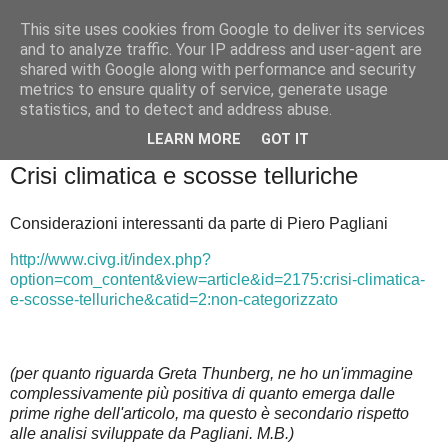
This site uses cookies from Google to deliver its services
Badiale & Tringali
and to analyze traffic. Your IP address and user-agent are
shared with Google along with performance and security
metrics to ensure quality of service, generate usage
statistics, and to detect and address abuse.
▼
LEARN MORE
GOT IT
sabato 23 ottobre 2021
Crisi climatica e scosse telluriche
Considerazioni interessanti da parte di Piero Pagliani
http://www.civg.it/index.php?
option=com_content&view=article&id=2175:crisi-climatica-
e-scosse-telluriche&catid=2:non-categorizzato
(per quanto riguarda Greta Thunberg, ne ho un'immagine
complessivamente più positiva di quanto emerga dalle
prime righe dell'articolo, ma questo è secondario rispetto
alle analisi sviluppate da Pagliani. M.B.)