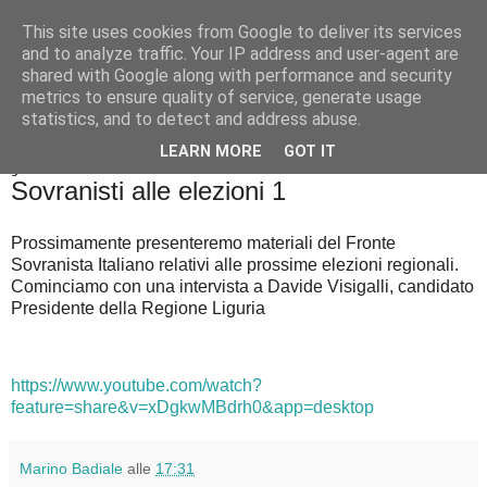
This site uses cookies from Google to deliver its services
Badiale & Tringali
and to analyze traffic. Your IP address and user-agent are
shared with Google along with performance and security
metrics to ensure quality of service, generate usage
statistics, and to detect and address abuse.
▼
LEARN MORE
GOT IT
giovedì 3 settembre 2020
Sovranisti alle elezioni 1
Prossimamente presenteremo materiali del Fronte
Sovranista Italiano relativi alle prossime elezioni regionali.
Cominciamo con una intervista a Davide Visigalli, candidato
Presidente della Regione Liguria
https://www.youtube.com/watch?
feature=share&v=xDgkwMBdrh0&app=desktop
Marino Badiale
alle
17:31